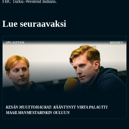
FBC Turku–Westend Indians.
Lue seuraavaksi
2PV SITTEN
MIEHET
KESÄN MUUTTOHAUKAT: KÄÄNTYNYT VIRTA PALAUTTI
MAAILMANMESTARINKIN OULUUN