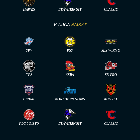
HAWKS
ERÄVIIKINGIT
CLASSIC
F-LIIGA
NAISET
SPV
PSS
SBS WIRMO
TPS
SSRA
SB-PRO
PIRKAT
NORTHERN STARS
KOOVEE
FBC LOISTO
ERÄVIIKINGIT
CLASSIC