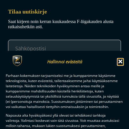
Tilaa uutiskirje
Saat kirjeen noin kerran kuukaudessa F-liigakauden alusta
ratkaisuhetkiin asti.
Hallinnoi evästeitä
TILAA
Parhaan kokemuksen tarjoamiseksi me ja kumppanimme käytämme
teknologioita, kuten evästeitä, tallentaaksemme ja/tai käyttääksemme
laitetietoja. Näiden tekniikoiden hyväksyminen antaa meille ja
F-LIIGAN
KUMPPANIT
kumppanimme mahdollisuuden käsitellä henkilötietoja, kuten
selauskäyttäytymistä tai yksilöllisiä tunnuksia tällä sivustolla, ja näyttää
(ei-)personoituja mainoksia. Suostumuksen jättäminen tai peruuttaminen
voi vaikuttaa haitallisesti tiettyihin ominaisuuksiin ja toimintoihin.
Napsauta alta hyväksyäksesi yllä olevat tai tehdäksesi tarkkoja
valintoja. Valintasi koskevat vain tätä sivustoa. Voit muuttaa asetuksiasi
milloin tahansa, mukaan lukien suostumuksesi peruuttaminen,