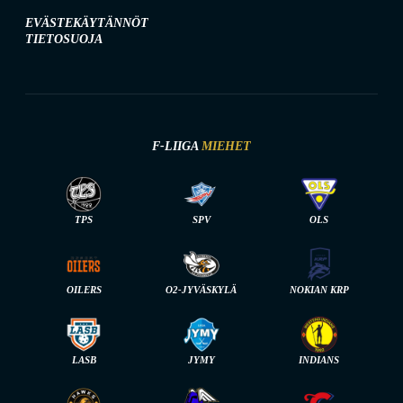
EVÄSTEKÄYTÄNNÖT
TIETOSUOJA
F-LIIGA
MIEHET
TPS
SPV
OLS
OILERS
O2-JYVÄSKYLÄ
NOKIAN KRP
LASB
JYMY
INDIANS