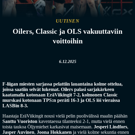
UUTINEN
Oilers, Classic ja OLS vakuuttaviin
voittoihin
6.12.2025
F-liigan miesten sarjassa pelattiin lauantaina kolme ottelua,
joissa saatiin selvät lukemat. Oilers palasi sarjakärkeen
kaatamalla kotonaan EräViikingit 7-2, kolmonen Classic
murskasi kotonaan TPS:n peräti 16-3 ja OLS löi vieraissa
LASBin 8-3.
Haastaja EräViikingit nousi vielä pelin puolivälissä maalin päähän
Santtu Vuoriston
kaventaessa tilanteeksi 2-1, mutta vielä ennen
toista taukoa Öljymiehet karkasivat maisemaan.
Jesperi Lindfors
,
Jasper Auvinen
,
Joona Hokkanen
ja vielä kolme sekuntia ennen