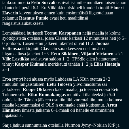
taukosummeria
Eetu Sorvali
osuivat isännille muuttaen toisen tauon
tilanteeksi peräti 6-1. EräViikinkien riskipeli kuudella tuotti
Elmeri
Haverin
kavennuksen ennen kuin ensimmäistä liigaotteluaan
pelannut
Rasmus Pursio
avasi heti maalitilinsä
rangaistuslaukauksesta.
Lempäälässä hurjasteli
Teemu Karppanen
neljä maalia ja kolme
syöttöpistettä ottelussa, jossa Classic karkasi 12 minuutissa heti jo 5–
0-johtoon. Toisen erän jälkeen lukemat olivat 11-2.
Joonas
Vettensaari
kirjautti Classicin sarakkeeseen ensimmäisen
liigamaalinsa ja tehot 1+3.
Eetu Sikkinen
,
Viljami Virtanen
sekä
Ville Lastikka
saalistivat saldon 1+2. TPS:lle eilen hattutempun
tehnyt
Kasper Kulmala
merkkautti tänään 1+2 ja
Elias Haataja
2+1.
Eroa syntyi heti alussa myös Lahdessa LASBin otettua 2+2
minuutin rangaistuksen.
Eetu Tolosen
ylivoimaosuma sai
jatkokseen
Roope Okkosen
kaksi maalia, ja toisessa erässä Eetu
Tolonen sekä
Riku Ruonakangas
muuttivat tilanteeksi jo 5-0
oululaisille. Tämän jälkeen osuttiin liki vuorotahtiin, mutta kolmea
maalia kapeammaksi ei OLS:n etumatka enää kutistunut.
Arttu
Hännisen
ilmasta jatkama 6–1-maali oli hänelle ensimmäinen
liigatasolla.
Sarja jatkuu sunnuntaina otteluilla Nurmon Jymy–Nokian KrP ja