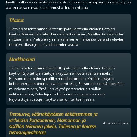
käyttämällä evästekäytännön vaihtopainikkeita tai napsauttamalla näytön
alareunassa olevaa suostumushallintapainiketta.
Tilastot
Tietojen tallentaminen laitteelle ja/tai laitteella olevien tietojen
käyttö, Mainonnan tehokkuuden mittaaminen, Sisällön tehokkuuden
mittaaminen, Yleisöjen ymmärtäminen eri lähteistä peräisin olevien
tietojen, tilastojen tai yhdistelmien avulla.
Markkinointi
Tietojen tallentaminen laitteelle ja/tai laitteella olevien tietojen
käyttö, Rajoitettujen tietojen käyttö mainosten valitsemiseksi,
Personoidun mainosprofiilin muodostaminen, Profiilien käyttö
kohdennetun mainonnan valitsemiseksi, Personoidun sisältöprofiilin
muodostaminen, Profiilien käyttö personoidun sisällön
valitsemiseksi, Palvelujen kehittäminen ja parantaminen,
Rajoitettujen tietojen käyttö sisällön valitsemiseen.
Tietoturva, väärinkäytösten ehkäiseminen ja
virheiden korjaaminen, Mainonnan ja
Aina aktiivinen
sisällön tekninen jakelu, Tallenna ja ilmaise
tietosuojavalintasi.