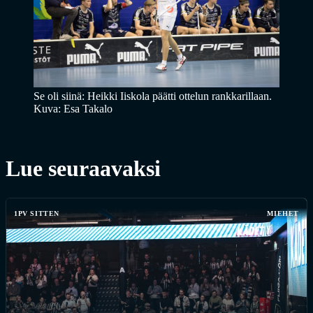
Se oli siinä: Heikki Iiskola päätti ottelun rankkarillaan.
Kuva: Esa Takalo
Lue seuraavaksi
1PV SITTEN
MIEHET