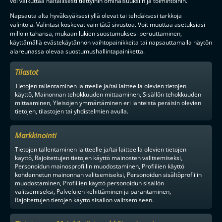
voi vaikuttaa haitallisesti tiettyihin ominaisuuksiin ja toimintoihin.
F-LIIGAN
KUMPPANIT
Napsauta alta hyväksyäksesi yllä olevat tai tehdäksesi tarkkoja
valintoja. Valintasi koskevat vain tätä sivustoa. Voit muuttaa asetuksiasi
milloin tahansa, mukaan lukien suostumuksesi peruuttaminen,
käyttämällä evästekäytännön vaihtopainikkeita tai napsauttamalla näytön
alareunassa olevaa suostumushallintapainiketta.
Tilastot
Tietojen tallentaminen laitteelle ja/tai laitteella olevien tietojen
käyttö, Mainonnan tehokkuuden mittaaminen, Sisällön tehokkuuden
mittaaminen, Yleisöjen ymmärtäminen eri lähteistä peräisin olevien
tietojen, tilastojen tai yhdistelmien avulla.
Markkinointi
Tietojen tallentaminen laitteelle ja/tai laitteella olevien tietojen
käyttö, Rajoitettujen tietojen käyttö mainosten valitsemiseksi,
Personoidun mainosprofiilin muodostaminen, Profiilien käyttö
kohdennetun mainonnan valitsemiseksi, Personoidun sisältöprofiilin
muodostaminen, Profiilien käyttö personoidun sisällön
valitsemiseksi, Palvelujen kehittäminen ja parantaminen,
Rajoitettujen tietojen käyttö sisällön valitsemiseen.