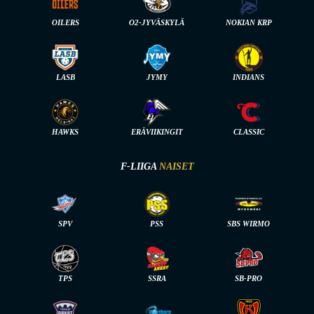
OILERS
O2-JYVÄSKYLÄ
NOKIAN KRP
LASB
JYMY
INDIANS
HAWKS
ERÄVIIKINGIT
CLASSIC
F-LIIGA
NAISET
SPV
PSS
SBS WIRMO
TPS
SSRA
SB-PRO