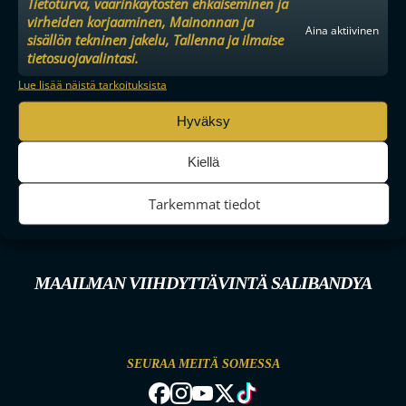
Tietoturva, väärinkäytösten ehkäiseminen ja
virheiden korjaaminen, Mainonnan ja
Aina aktiivinen
sisällön tekninen jakelu, Tallenna ja ilmaise
tietosuojavalintasi.
Lue lisää näistä tarkoituksista
Hyväksy
Kiellä
Tarkemmat tiedot
MAAILMAN VIIHDYTTÄVINTÄ SALIBANDYA
SEURAA MEITÄ SOMESSA