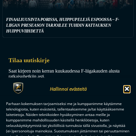
FINAALIUUSINTA PORISSA, HUIPPUPELEJÄ ESPOOSSA – F-
LIIGAN PRESEASON TARJOILEE TUHDIN KATTAUKSEN
HUIPPUVIIHDETTÄ
Tilaa uutiskirje
Saat kirjeen noin kerran kuukaudessa F-liigakauden alusta
ratkaisuhetkiin asti.
Hallinnoi evästeitä
Parhaan kokemuksen tarjoamiseksi me ja kumppanimme käytämme
teknologioita, kuten evästeitä, tallentaaksemme ja/tai käyttääksemme
laitetietoja. Näiden tekniikoiden hyväksyminen antaa meille ja
kumppanimme mahdollisuuden käsitellä henkilötietoja, kuten
TILAA
selauskäyttäytymistä tai yksilöllisiä tunnuksia tällä sivustolla, ja näyttää
(ei-)personoituja mainoksia. Suostumuksen jättäminen tai peruuttaminen