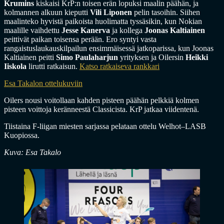
Krumins
kiskaisi KrP:n toisen erän lopuksi maalin päähän, ja
kolmannen alkuun kieputti
Vili Liponen
pelin tasoihin. Siihen
maalinteko hyvistä paikoista huolimatta tyssäsikin, kun Nokian
maalille vaihdettu
Jesse Kanerva
ja kollega
Joonas Kaltiainen
peittivät paikan toisensa perään. Ero syntyi vasta
rangaistuslaukauskilpailun ensimmäisessä jatkoparissa, kun Joonas
Kaltiainen peitti
Simo Paulaharjun
yrityksen ja Oilersin
Heikki
Iiskola
lirutti ratkaisun.
Katso ratkaiseva rankkari
Esa Takalon ottelukuviin
Oilers nousi voitollaan kahden pisteen päähän pelkkiä kolmen
pisteen voittoja keränneestä Classicista. KrP jatkaa viidentenä.
Tiistaina F-liigan miesten sarjassa pelataan ottelu Welhot–LASB
Kuopiossa.
Kuva: Esa Takalo