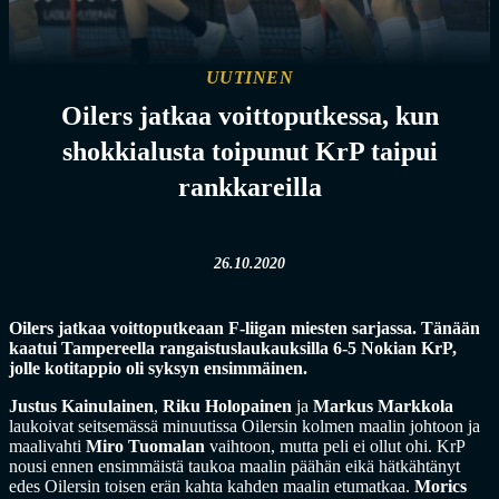
UUTINEN
Oilers jatkaa voittoputkessa, kun
shokkialusta toipunut KrP taipui
rankkareilla
26.10.2020
Oilers jatkaa voittoputkeaan F-liigan miesten sarjassa. Tänään
kaatui Tampereella rangaistuslaukauksilla 6-5 Nokian KrP,
jolle kotitappio oli syksyn ensimmäinen.
Justus Kainulainen
,
Riku Holopainen
ja
Markus Markkola
laukoivat seitsemässä minuutissa Oilersin kolmen maalin johtoon ja
maalivahti
Miro Tuomalan
vaihtoon, mutta peli ei ollut ohi. KrP
nousi ennen ensimmäistä taukoa maalin päähän eikä hätkähtänyt
edes Oilersin toisen erän kahta kahden maalin etumatkaa.
Morics