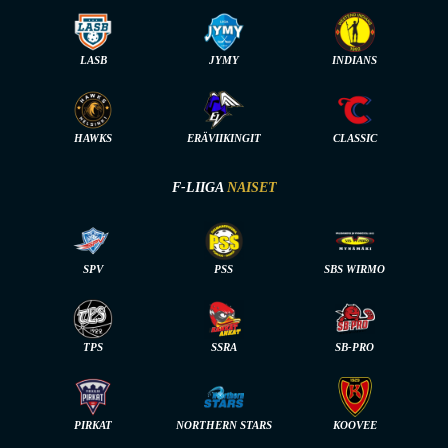
LASB
JYMY
INDIANS
HAWKS
ERÄVIIKINGIT
CLASSIC
F-LIIGA
NAISET
SPV
PSS
SBS WIRMO
TPS
SSRA
SB-PRO
PIRKAT
NORTHERN STARS
KOOVEE