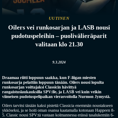
UUTINEN
Oilers vei runkosarjan ja LASB nousi
pudotuspeleihin – puolivälieräparit
valitaan klo 21.30
9.3.2024
Draamaa riitti loppuun saakka, kun F-liigan miesten
runkosarja pelattiin loppuun tänään. Oilers nousi lopulta
runkosarjan voittajaksi Classicin hävittyä
rangaistuslaukauksilla SPV:lle, ja LASB vei kuin veikin
viimeisen pudotuspelipaikan vierasvoitolla Nurmon Jymystä.
Oilers tarvitsi tänään kaksi pistettä Classicia enemmän noustakseen
ykköseksi, ja se hoiti oman osansa kaatamalla kotonaan Happeen 8-
5. Classic nousi SPV:tä vastaan kolmannessa erässä tasalukemiin 6-