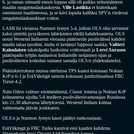
6, ja runsas minuutti ennen loppua sillä oli paikka seitsemänteen
maaliin rangaistuslaukauksesta.
Ville Lastikka
ei kuitenkaan
onnistunut maalinteossa, ja se kävi lopulta kalliiksi SPV:n viedessä
rangaistuslaukauskisan voiton.
LASB löi vieraissa Nurmon Jymyn 5-4, jolloin OLS olisi tarvinnut
kaksi pistettä pysyäkseen lahtelaisten edellä kahdeksantena. OLS
nousi Westend Indiansin vieraana päätöserän puolivälissä kahden
maalin takaa tasoihin, mutta ei kestänyt loppuun saakka.
Valtteri
Kainulaisen
takatolpalta lusikoima voittomaali ja
Leevi Aurasen
päätöspallo tyhjiin naulasivat Indiansille neljännen sijan ja
puolivälierien kotiedun suistaen samalla OLS:n yhdeksänneksi.
Päätöskierroksen muissa otteluissa TPS kaatoi kotonaan Nokian
KrP:n 6-3 ja EräViikingit samoin kotonaan jumbofinaalissa FBC
Turun 4-2.
Näin Oilers valitsee ensimmäisenä, Classic toisena ja Nokian KrP
kolmantena sijoilta 5-8 itselleen puolivälierävastustajan Ruudussa
klo 21.30 alkavassa lähetyksessä. Westend Indians kohtaa
valitsematta jäävän joukkueen.
OLS:n ja Nurmon Jymyn kausi päättyi runkosarjaan.
EräViikingit ja FBC Turku karsivat ensi kauden kahdesta
liigapaikasta Inssi-Divarin kärkikuusikon kanssa.