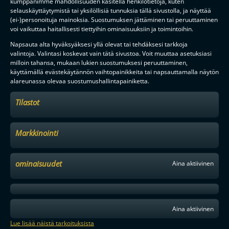
kumppanimme mahdollisuuden käsitellä henkilötietoja, kuten
selauskäyttäytymistä tai yksilöllisiä tunnuksia tällä sivustolla, ja näyttää
(ei-)personoituja mainoksia. Suostumuksen jättäminen tai peruuttaminen
voi vaikuttaa haitallisesti tiettyihin ominaisuuksiin ja toimintoihin.
Napsauta alta hyväksyäksesi yllä olevat tai tehdäksesi tarkkoja
valintoja. Valintasi koskevat vain tätä sivustoa. Voit muuttaa asetuksiasi
milloin tahansa, mukaan lukien suostumuksesi peruuttaminen,
käyttämällä evästekäytännön vaihtopainikkeita tai napsauttamalla näytön
alareunassa olevaa suostumushallintapainiketta.
Tilastot
Markkinointi
ominaisuudet
Aina aktiivinen
Aina aktiivinen
Lue lisää näistä tarkoituksista