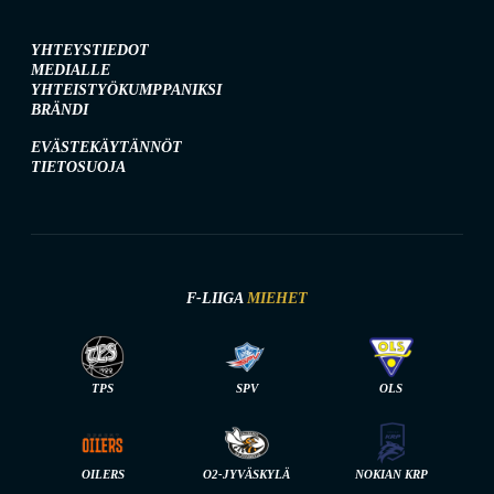
YHTEYSTIEDOT
MEDIALLE
YHTEISTYÖKUMPPANIKSI
BRÄNDI
EVÄSTEKÄYTÄNNÖT
TIETOSUOJA
F-LIIGA
MIEHET
TPS
SPV
OLS
OILERS
O2-JYVÄSKYLÄ
NOKIAN KRP