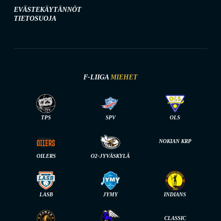
EVÄSTEKÄYTÄNNÖT
TIETOSUOJA
F-LIIGA
MIEHET
TPS
SPV
OLS
NOKIAN KRP
OILERS
O2-JYVÄSKYLÄ
LASB
JYMY
INDIANS
CLASSIC