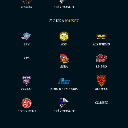
HAWKS
ERÄVIIKINGIT
F-LIIGA
NAISET
SPV
PSS
SBS WIRMO
TPS
SSRA
SB-PRO
PIRKAT
NORTHERN STARS
KOOVEE
CLASSIC
FBC LOISTO
ERÄVIIKINGIT