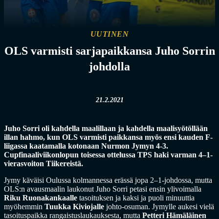
UUTINEN
OLS varmisti sarjapaikkansa Juho Sorrin
johdolla
21.2.2021
Juho Sorri oli kahdella maalillaan ja kahdella maalisyötöllään
illan hahmo, kun OLS varmisti paikkansa myös ensi kauden F-
liigassa kaatamalla kotonaan Nurmon Jymyn 4-3.
Cupfinaaliviikonlopun toisessa ottelussa TPS haki varman 4–1-
vierasvoiton Tiikereistä.
Jymy käväisi Oulussa kolmannessa erässä jopa 2–1-johdossa, mutta
OLS:n avausmaalin laukonut Juho Sorri petasi ensin ylivoimalla
Riku Ruonakankaalle
tasoituksen ja kaksi ja puoli minuuttia
myöhemmin
Tuukka Kiviojalle
johto-osuman. Jymylle aukesi vielä
tasoituspaikka rangaistuslaukauksesta, mutta
Petteri Hämäläinen