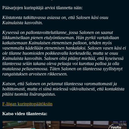
Pääsarjojen kurinpitäjä arvioi tilannetta näin:
Kiistatonta tutkittavassa asiassa on, että Salosen käsi osuu
Kainulaista kasvoihin.
Kyseessä on pallontavoittelutilanne, jossa Salonen on saanut
liikkumisellaan pienen etulyöntiaseman. Hän pyrkii vartalollaan
katkaisemaan Kainulaisen etenemisen palloon, tehden myös
vasemmalla kädellään etenemisen hankalaksi. Salosen vasen käsi ei
ole tilanne huomioiden poikkeavalla korkeudella, mutta se osuu
Kainulaista kasvoihin. Salosen olisi pitänyt mieltää, että kyseisessä
tilanteessa selän takana oleva pelaaja voi kurottaa palloa ja olla
matalassa peliasennossa. Täten Salonen on tilanteessa syyllistynyt
rangaistuksen arvoiseen rikkeeseen.
Katson, että Salonen on pelannut tilanteessa varomattomasti ja
holtittomasti, mutta ei siinä mielessä väkivaltaisesti, että kontaktista
pitäisi tuomita lisärangaistus.
F-liigan kurinpitopäätöksiin
Katso video tilanteesta: