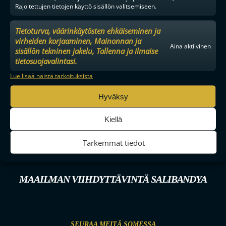
Rajoitettujen tietojen käyttö sisällön valitsemiseen.
Tietoturva, väärinkäytösten ehkäiseminen ja
virheiden korjaaminen, Mainonnan ja
Aina aktiivinen
sisällön tekninen jakelu, Tallenna ja ilmaise
tietosuojavalintasi.
Lue lisää näistä tarkoituksista
Hyväksy
Kiellä
Tarkemmat tiedot
MAAILMAN VIIHDYTTÄVINTÄ SALIBANDYA
SEURAA MEITÄ SOMESSA