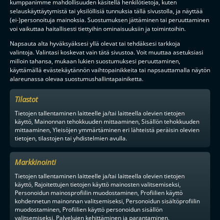
kumppanimme mahdollisuuden käsitellä henkilötietoja, kuten
selauskäyttäytymistä tai yksilöllisiä tunnuksia tällä sivustolla, ja näyttää
(ei-)personoituja mainoksia. Suostumuksen jättäminen tai peruuttaminen
voi vaikuttaa haitallisesti tiettyihin ominaisuuksiin ja toimintoihin.
F-LIIGAN
KUMPPANIT
Napsauta alta hyväksyäksesi yllä olevat tai tehdäksesi tarkkoja
valintoja. Valintasi koskevat vain tätä sivustoa. Voit muuttaa asetuksiasi
milloin tahansa, mukaan lukien suostumuksesi peruuttaminen,
käyttämällä evästekäytännön vaihtopainikkeita tai napsauttamalla näytön
alareunassa olevaa suostumushallintapainiketta.
Tilastot
Tietojen tallentaminen laitteelle ja/tai laitteella olevien tietojen
käyttö, Mainonnan tehokkuuden mittaaminen, Sisällön tehokkuuden
mittaaminen, Yleisöjen ymmärtäminen eri lähteistä peräisin olevien
tietojen, tilastojen tai yhdistelmien avulla.
Markkinointi
Tietojen tallentaminen laitteelle ja/tai laitteella olevien tietojen
käyttö, Rajoitettujen tietojen käyttö mainosten valitsemiseksi,
Personoidun mainosprofiilin muodostaminen, Profiilien käyttö
kohdennetun mainonnan valitsemiseksi, Personoidun sisältöprofiilin
muodostaminen, Profiilien käyttö personoidun sisällön
valitsemiseksi, Palvelujen kehittäminen ja parantaminen,