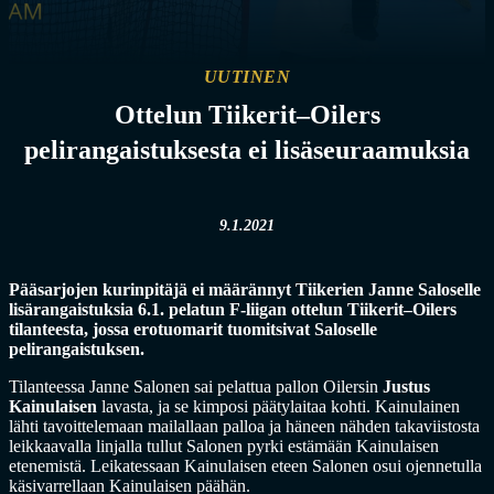
UUTINEN
Ottelun Tiikerit–Oilers
pelirangaistuksesta ei lisäseuraamuksia
9.1.2021
Pääsarjojen kurinpitäjä ei määrännyt Tiikerien Janne Saloselle
lisärangaistuksia 6.1. pelatun F-liigan ottelun Tiikerit–Oilers
tilanteesta, jossa erotuomarit tuomitsivat Saloselle
pelirangaistuksen.
Tilanteessa Janne Salonen sai pelattua pallon Oilersin
Justus
Kainulaisen
lavasta, ja se kimposi päätylaitaa kohti. Kainulainen
lähti tavoittelemaan mailallaan palloa ja häneen nähden takaviistosta
leikkaavalla linjalla tullut Salonen pyrki estämään Kainulaisen
etenemistä. Leikatessaan Kainulaisen eteen Salonen osui ojennetulla
käsivarrellaan Kainulaisen päähän.