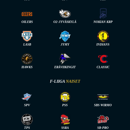
OILERS
O2-JYVÄSKYLÄ
NOKIAN KRP
LASB
JYMY
INDIANS
HAWKS
ERÄVIIKINGIT
CLASSIC
F-LIIGA
NAISET
SPV
PSS
SBS WIRMO
TPS
SSRA
SB-PRO