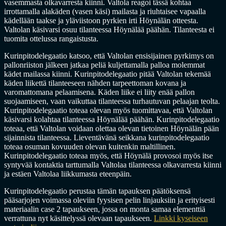
vasemmasta olkavarresta kiinni. Valtola reagoi tässä kohtaa
irrottamalla alakäden (vasen käsi) mailasta ja riuhtaisee vapaalla
kädellään taakse ja yläviistoon pyrkien irti Höynälän otteesta.
Valtolan käsivarsi osuu tilanteessa Höynälää päähän. Tilanteesta ei
tuomita ottelussa rangaistusta.
Kurinpitodelegaatio katsoo, että Valtolan ensisijainen pyrkimys on
pallonriiston jälkeen jatkaa peliä kuljettamalla palloa molemmat
kädet mailassa kiinni. Kurinpitodelegaatio pitää Valtolan tekemää
käden liikettä tilanteeseen nähden tarpeettoman kovana ja
varomattomana pelaamisena. Käden liike ei liity enää pallon
suojaamiseen, vaan vaikuttaa tilanteessa turhautuvan pelaajan teolta.
Kurinpitodelegaatio toteaa olevan myös tuomittavaa, että Valtolan
käsivarsi kolahtaa tilanteessa Höynälää päähän. Kurinpitodelegaatio
toteaa, että Valtolan voidaan olettaa olevan tietoinen Höynälän pään
sijainnista tilanteessa. Lieventävänä seikkana kurinpitodelegaatio
toteaa osuman kovuuden olevan kuitenkin maltillinen.
Kurinpitodelegaatio toteaa myös, että Höynälä provosoi myös itse
syntyvää kontaktia tarttumalla Valtolaa tilanteessa olkavarresta kiinni
ja estäen Valtolaa liikkumasta eteenpäin.
Kurinpitodelegaatio perustaa tämän tapauksen päätöksensä
pääsarjojen voimassa oleviin fyysisen pelin linjauksiin ja erityisesti
materiaalin case 2 tapaukseen, jossa on monta samaa elementtiä
verrattuna nyt käsittelyssä olevaan tapaukseen.
Linkki kyseiseen