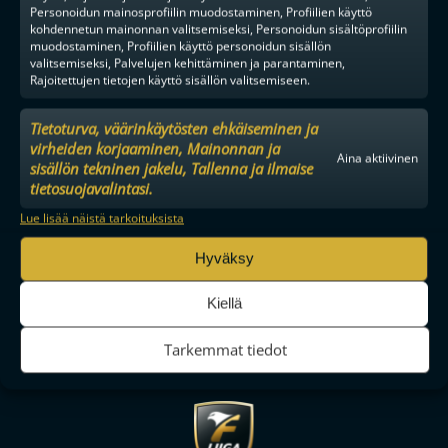
Personoidun mainosprofiilin muodostaminen, Profiilien käyttö
kohdennetun mainonnan valitsemiseksi, Personoidun sisältöprofiilin
muodostaminen, Profiilien käyttö personoidun sisällön
valitsemiseksi, Palvelujen kehittäminen ja parantaminen,
Rajoitettujen tietojen käyttö sisällön valitsemiseen.
Tietoturva, väärinkäytösten ehkäiseminen ja
virheiden korjaaminen, Mainonnan ja
Aina aktiivinen
sisällön tekninen jakelu, Tallenna ja ilmaise
tietosuojavalintasi.
Lue lisää näistä tarkoituksista
Hyväksy
Kiellä
Tarkemmat tiedot