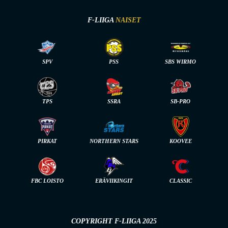
F-LIIGA
NAISET
SPV
PSS
SBS WIRMO
TPS
SSRA
SB-PRO
PIRKAT
NORTHERN STARS
KOOVEE
FBC LOISTO
ERÄVIIKINGIT
CLASSIC
COPYRIGHT F-LIIGA 2025