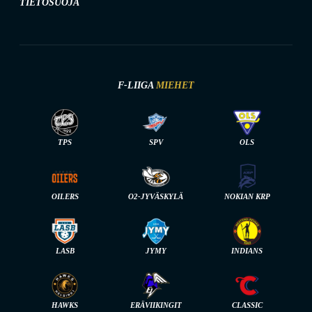
TIETOSUOJA
F-LIIGA
MIEHET
TPS
SPV
OLS
OILERS
O2-JYVÄSKYLÄ
NOKIAN KRP
LASB
JYMY
INDIANS
HAWKS
ERÄVIIKINGIT
CLASSIC