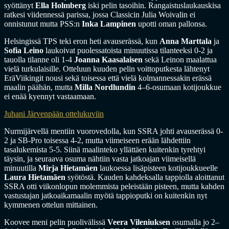
syöttänyt
Ella Holmberg
iski pelin tasoihin. Rangaistuslaukauskisa
ratkesi viidennessä parissa, jossa Classicin Julia Woivalin ei
onnistunut mutta PSS:n
Inka Lampinen
upotti oman pallonsa.
Helsingissä TPS teki eron heti avauserässä, kun
Anna Marttala
ja
Sofia Leino
laukoivat puolessatoista minuutissa tilanteeksi 0-2 ja
tauolla tilanne oli 1-4
Joanna Kaasalaisen
sekä Leinon maalattua
vielä turkulaisille. Otteluun kuuden pelin voittoputkesta lähtenyt
EräViikingit nousi sekä toisessa että vielä kolmannessakin erässä
maalin päähän, mutta
Milla Nordlundin
4–6-osumaan kotijoukkue
ei enää kyennyt vastaamaan.
Juhani Järvenpään ottelukuviin
Nurmijärvellä mentiin vuorovedolla, kun SSRA johti avauserässä 0-
2 ja SB-Pro toisessa 4-2, mutta viimeiseen erään lähdettiin
tasalukemista 5-5. Siinä maalinteko yllättäen kuitenkin tyrehtyi
täysin, ja seuraava osuma nähtiin vasta jatkoajan viimeisellä
minuutilla
Mirja Hietamäen
laukoessa lisäpisteen kotijoukkueelle
Laura Hietamäen
syötöstä. Kauden kahdeksalla tappiolla aloittanut
SSRA otti viikonlopun molemmista peleistään pisteen, mutta kahden
vastustajan jatkoaikamaalin myötä tappioputki on kuitenkin nyt
kymmenen ottelun mittainen.
Koovee meni pelin puolivälissä
Veera Vileniuksen
osumalla jo 2–