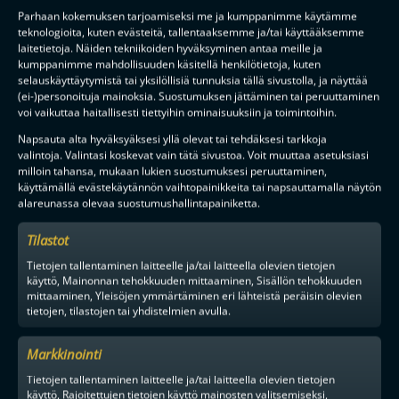
Parhaan kokemuksen tarjoamiseksi me ja kumppanimme käytämme
Saat kirjeen noin kerran kuukaudessa F-liigakauden alusta
teknologioita, kuten evästeitä, tallentaaksemme ja/tai käyttääksemme
ratkaisuhetkiin asti.
laitetietoja. Näiden tekniikoiden hyväksyminen antaa meille ja
kumppanimme mahdollisuuden käsitellä henkilötietoja, kuten
selauskäyttäytymistä tai yksilöllisiä tunnuksia tällä sivustolla, ja näyttää
(ei-)personoituja mainoksia. Suostumuksen jättäminen tai peruuttaminen
voi vaikuttaa haitallisesti tiettyihin ominaisuuksiin ja toimintoihin.
Napsauta alta hyväksyäksesi yllä olevat tai tehdäksesi tarkkoja
valintoja. Valintasi koskevat vain tätä sivustoa. Voit muuttaa asetuksiasi
milloin tahansa, mukaan lukien suostumuksesi peruuttaminen,
TILAA
käyttämällä evästekäytännön vaihtopainikkeita tai napsauttamalla näytön
alareunassa olevaa suostumushallintapainiketta.
Tilastot
F-LIIGAN
KUMPPANIT
Tietojen tallentaminen laitteelle ja/tai laitteella olevien tietojen
käyttö, Mainonnan tehokkuuden mittaaminen, Sisällön tehokkuuden
mittaaminen, Yleisöjen ymmärtäminen eri lähteistä peräisin olevien
tietojen, tilastojen tai yhdistelmien avulla.
Markkinointi
Tietojen tallentaminen laitteelle ja/tai laitteella olevien tietojen
käyttö, Rajoitettujen tietojen käyttö mainosten valitsemiseksi,