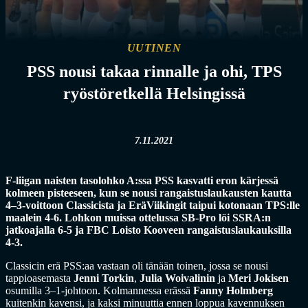
UUTINEN
PSS nousi takaa rinnalle ja ohi, TPS
ryöstöretkellä Helsingissä
7.11.2021
F-liigan naisten tasolohko A:ssa PSS kasvatti eron kärjessä
kolmeen pisteeseen, kun se nousi rangaistuslaukausten kautta
4–3-voittoon Classicista ja EräViikingit taipui kotonaan TPS:lle
maalein 4-6. Lohkon muissa ottelussa SB-Pro löi SSRA:n
jatkoajalla 6-5 ja FBC Loisto Kooveen rangaistuslaukauksilla
4-3.
Classicin erä PSS:aa vastaan oli tänään toinen, jossa se nousi
tappioasemasta
Jenni Torkin
,
Julia Woivalinin
ja
Meri Jokisen
osumilla 3–1-johtoon. Kolmannessa erässä
Fanny Holmberg
kuitenkin kavensi, ja kaksi minuuttia ennen loppua kavennuksen