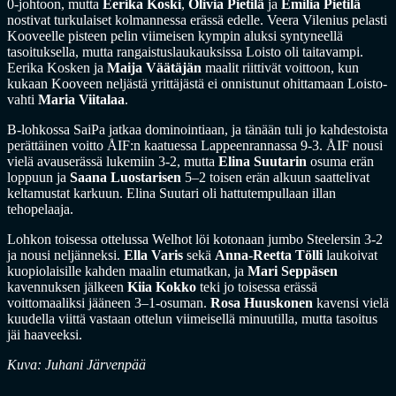
0-johtoon, mutta
Eerika Koski
,
Olivia Pietilä
ja
Emilia Pietilä
nostivat turkulaiset kolmannessa erässä edelle. Veera Vilenius pelasti
Kooveelle pisteen pelin viimeisen kympin aluksi syntyneellä
tasoituksella, mutta rangaistuslaukauksissa Loisto oli taitavampi.
Eerika Kosken ja
Maija Väätäjän
maalit riittivät voittoon, kun
kukaan Kooveen neljästä yrittäjästä ei onnistunut ohittamaan Loisto-
vahti
Maria Viitalaa
.
B-lohkossa SaiPa jatkaa dominointiaan, ja tänään tuli jo kahdestoista
perättäinen voitto ÅIF:n kaatuessa Lappeenrannassa 9-3. ÅIF nousi
vielä avauserässä lukemiin 3-2, mutta
Elina Suutarin
osuma erän
loppuun ja
Saana Luostarisen
5–2 toisen erän alkuun saattelivat
keltamustat karkuun. Elina Suutari oli hattutempullaan illan
tehopelaaja.
Lohkon toisessa ottelussa Welhot löi kotonaan jumbo Steelersin 3-2
ja nousi neljänneksi.
Ella Varis
sekä
Anna-Reetta Tölli
laukoivat
kuopiolaisille kahden maalin etumatkan, ja
Mari Seppäsen
kavennuksen jälkeen
Kiia Kokko
teki jo toisessa erässä
voittomaaliksi jääneen 3–1-osuman.
Rosa Huuskonen
kavensi vielä
kuudella viittä vastaan ottelun viimeisellä minuutilla, mutta tasoitus
jäi haaveeksi.
Kuva: Juhani Järvenpää