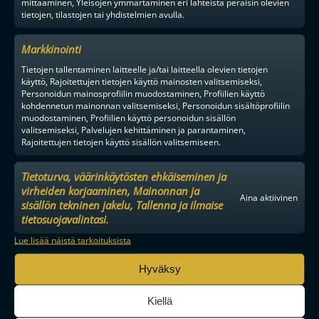
mittaaminen, Yleisöjen ymmärtäminen eri lähteistä peräisin olevien
tietojen, tilastojen tai yhdistelmien avulla.
Markkinointi
Tietojen tallentaminen laitteelle ja/tai laitteella olevien tietojen
käyttö, Rajoitettujen tietojen käyttö mainosten valitsemiseksi,
Personoidun mainosprofiilin muodostaminen, Profiilien käyttö
kohdennetun mainonnan valitsemiseksi, Personoidun sisältöprofiilin
muodostaminen, Profiilien käyttö personoidun sisällön
valitsemiseksi, Palvelujen kehittäminen ja parantaminen,
Rajoitettujen tietojen käyttö sisällön valitsemiseen.
Tietoturva, väärinkäytösten ehkäiseminen ja
virheiden korjaaminen, Mainonnan ja
Aina aktiivinen
sisällön tekninen jakelu, Tallenna ja ilmaise
tietosuojavalintasi.
Lue lisää näistä tarkoituksista
MAAILMAN VIIHDYTTÄVINTÄ SALIBANDYA
Hyväksy
Kiellä
SEURAA MEITÄ SOMESSA