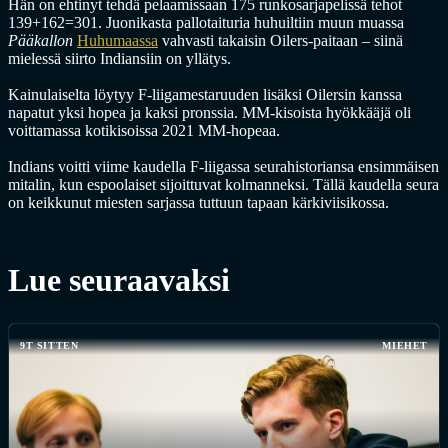
Hän on ehtinyt tehdä pelaamissaan 175 runkosarjapelissä tehot
139+162=301. Juonikasta pallotaituria huhuiltiin muun muassa
Pääkallon
Huhumaassa
vahvasti takaisin Oilers-paitaan – siinä
mielessä siirto Indiansiin on yllätys.
Kainulaiselta löytyy F-liigamestaruuden lisäksi Oilersin kanssa
napatut yksi hopea ja kaksi pronssia. MM-kisoista hyökkääjä oli
voittamassa kotikisoissa 2021 MM-hopeaa.
Indians voitti viime kaudella F-liigassa seurahistoriansa ensimmäisen
mitalin, kun espoolaiset sijoittuvat kolmanneksi. Tällä kaudella seura
on keikkunut miesten sarjassa tuttuun tapaan kärkiviisikossa.
Lue seuraavaksi
9T SITTEN
MIEHET