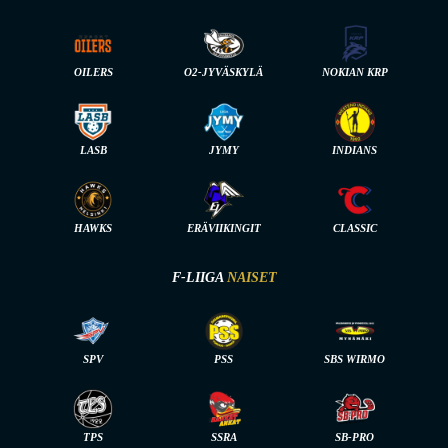
OILERS
O2-JYVÄSKYLÄ
NOKIAN KRP
LASB
JYMY
INDIANS
HAWKS
ERÄVIIKINGIT
CLASSIC
F-LIIGA
NAISET
SPV
PSS
SBS WIRMO
TPS
SSRA
SB-PRO