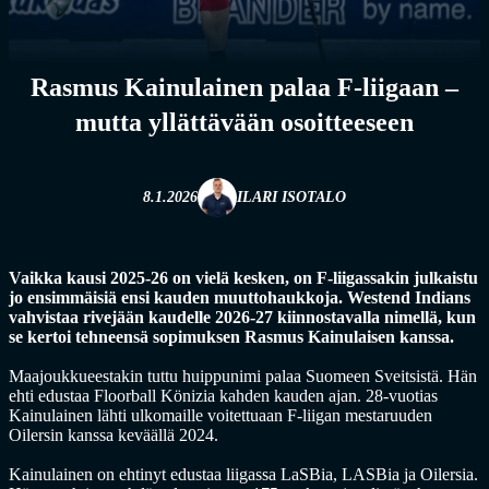
Rasmus Kainulainen palaa F-liigaan –
mutta yllättävään osoitteeseen
8.1.2026
ILARI ISOTALO
Vaikka kausi 2025-26 on vielä kesken, on F-liigassakin julkaistu
jo ensimmäisiä ensi kauden muuttohaukkoja. Westend Indians
vahvistaa rivejään kaudelle 2026-27 kiinnostavalla nimellä, kun
se kertoi tehneensä sopimuksen Rasmus Kainulaisen kanssa.
Maajoukkueestakin tuttu huippunimi palaa Suomeen Sveitsistä. Hän
ehti edustaa Floorball Könizia kahden kauden ajan. 28-vuotias
Kainulainen lähti ulkomaille voitettuaan F-liigan mestaruuden
Oilersin kanssa keväällä 2024.
Kainulainen on ehtinyt edustaa liigassa LaSBia, LASBia ja Oilersia.