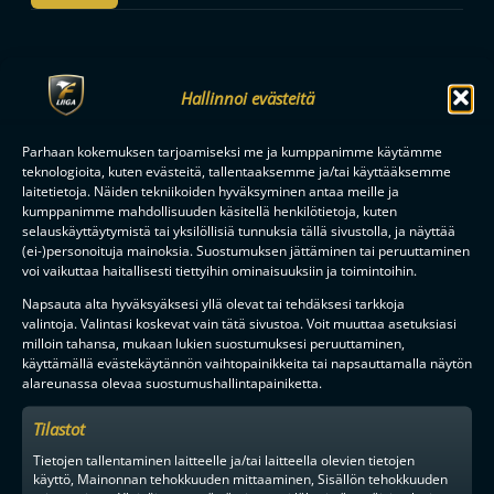
F-LIIGAN
KUMPPANIT
Hallinnoi evästeitä
Parhaan kokemuksen tarjoamiseksi me ja kumppanimme käytämme
teknologioita, kuten evästeitä, tallentaaksemme ja/tai käyttääksemme
laitetietoja. Näiden tekniikoiden hyväksyminen antaa meille ja
kumppanimme mahdollisuuden käsitellä henkilötietoja, kuten
selauskäyttäytymistä tai yksilöllisiä tunnuksia tällä sivustolla, ja näyttää
(ei-)personoituja mainoksia. Suostumuksen jättäminen tai peruuttaminen
voi vaikuttaa haitallisesti tiettyihin ominaisuuksiin ja toimintoihin.
Napsauta alta hyväksyäksesi yllä olevat tai tehdäksesi tarkkoja
valintoja. Valintasi koskevat vain tätä sivustoa. Voit muuttaa asetuksiasi
milloin tahansa, mukaan lukien suostumuksesi peruuttaminen,
käyttämällä evästekäytännön vaihtopainikkeita tai napsauttamalla näytön
alareunassa olevaa suostumushallintapainiketta.
Tilastot
Tietojen tallentaminen laitteelle ja/tai laitteella olevien tietojen
käyttö, Mainonnan tehokkuuden mittaaminen, Sisällön tehokkuuden