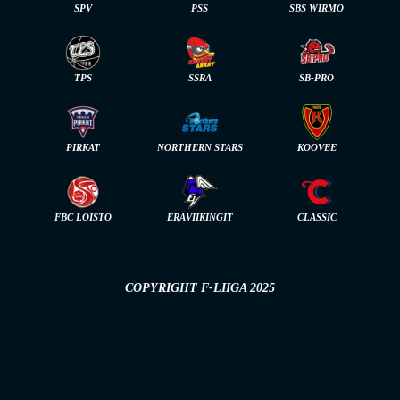
SPV
PSS
SBS WIRMO
TPS
SSRA
SB-PRO
PIRKAT
NORTHERN STARS
KOOVEE
FBC LOISTO
ERÄVIIKINGIT
CLASSIC
COPYRIGHT F-LIIGA 2025