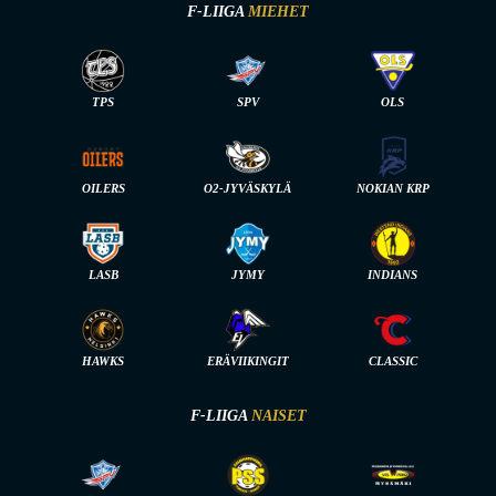
F-LIIGA
MIEHET
TPS
SPV
OLS
OILERS
O2-JYVÄSKYLÄ
NOKIAN KRP
LASB
JYMY
INDIANS
HAWKS
ERÄVIIKINGIT
CLASSIC
F-LIIGA
NAISET