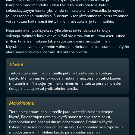
kumppanimme mahdollisuuden käsitellä henkilötietoja, kuten
selauskäyttäytymistä tai yksilöllisiä tunnuksia tällä sivustolla, ja näyttää
(ei-)personoituja mainoksia. Suostumuksen jättäminen tai peruuttaminen
voi vaikuttaa haitallisesti tiettyihin ominaisuuksiin ja toimintoihin.
Napsauta alta hyväksyäksesi yllä olevat tai tehdäksesi tarkkoja
valintoja. Valintasi koskevat vain tätä sivustoa. Voit muuttaa asetuksiasi
milloin tahansa, mukaan lukien suostumuksesi peruuttaminen,
käyttämällä evästekäytännön vaihtopainikkeita tai napsauttamalla näytön
alareunassa olevaa suostumushallintapainiketta.
Tilastot
Tietojen tallentaminen laitteelle ja/tai laitteella olevien tietojen
käyttö, Mainonnan tehokkuuden mittaaminen, Sisällön tehokkuuden
mittaaminen, Yleisöjen ymmärtäminen eri lähteistä peräisin olevien
tietojen, tilastojen tai yhdistelmien avulla.
Markkinointi
Tietojen tallentaminen laitteelle ja/tai laitteella olevien tietojen
käyttö, Rajoitettujen tietojen käyttö mainosten valitsemiseksi,
Personoidun mainosprofiilin muodostaminen, Profiilien käyttö
kohdennetun mainonnan valitsemiseksi, Personoidun sisältöprofiilin
muodostaminen, Profiilien käyttö personoidun sisällön