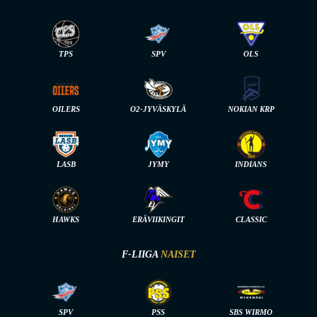
TPS
SPV
OLS
OILERS
O2-JYVÄSKYLÄ
NOKIAN KRP
LASB
JYMY
INDIANS
HAWKS
ERÄVIIKINGIT
CLASSIC
F-LIIGA
NAISET
SPV
PSS
SBS WIRMO