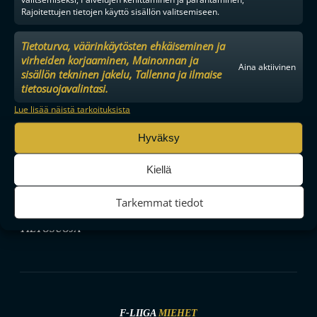
Rajoitettujen tietojen käyttö sisällön valitsemiseen.
Tietoturva, väärinkäytösten ehkäiseminen ja
SEURAA MEITÄ SOMESSA
virheiden korjaaminen, Mainonnan ja
Aina aktiivinen
sisällön tekninen jakelu, Tallenna ja ilmaise
tietosuojavalintasi.
Lue lisää näistä tarkoituksista
Hyväksy
YHTEYSTIEDOT
MEDIALLE
Kiellä
YHTEISTYÖKUMPPANIKSI
BRÄNDI
Tarkemmat tiedot
EVÄSTEKÄYTÄNNÖT
TIETOSUOJA
F-LIIGA
MIEHET