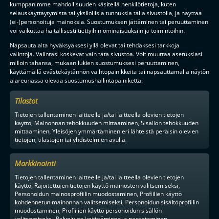
kumppanimme mahdollisuuden käsitellä henkilötietoja, kuten
selauskäyttäytymistä tai yksilöllisiä tunnuksia tällä sivustolla, ja näyttää
(ei-)personoituja mainoksia. Suostumuksen jättäminen tai peruuttaminen
voi vaikuttaa haitallisesti tiettyihin ominaisuuksiin ja toimintoihin.
Napsauta alta hyväksyäksesi yllä olevat tai tehdäksesi tarkkoja
valintoja. Valintasi koskevat vain tätä sivustoa. Voit muuttaa asetuksiasi
milloin tahansa, mukaan lukien suostumuksesi peruuttaminen,
käyttämällä evästekäytännön vaihtopainikkeita tai napsauttamalla näytön
alareunassa olevaa suostumushallintapainiketta.
Tilastot
Tietojen tallentaminen laitteelle ja/tai laitteella olevien tietojen
käyttö, Mainonnan tehokkuuden mittaaminen, Sisällön tehokkuuden
mittaaminen, Yleisöjen ymmärtäminen eri lähteistä peräisin olevien
tietojen, tilastojen tai yhdistelmien avulla.
Markkinointi
Tietojen tallentaminen laitteelle ja/tai laitteella olevien tietojen
käyttö, Rajoitettujen tietojen käyttö mainosten valitsemiseksi,
Personoidun mainosprofiilin muodostaminen, Profiilien käyttö
kohdennetun mainonnan valitsemiseksi, Personoidun sisältöprofiilin
muodostaminen, Profiilien käyttö personoidun sisällön
MAAILMAN VIIHDYTTÄVINTÄ SALIBANDYA
valitsemiseksi, Palvelujen kehittäminen ja parantaminen,