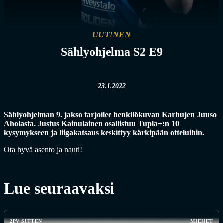
UUTINEN
Sählyohjelma S2 E9
23.1.2022
Sählyohjelman 9. jakso tarjoilee henkilökuvan Karhujen Juuso
Aholasta. Justus Kainulainen osallistuu Tupla+:n 10
kysymykseen ja liigakatsaus keskittyy kärkipään otteluihin.
Ota hyvä asento ja nauti!
Lue seuraavaksi
2PV SITTEN
MIEHET