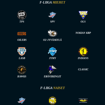
F-LIIGA
MIEHET
TPS
SPV
OLS
NOKIAN KRP
OILERS
O2-JYVÄSKYLÄ
LASB
JYMY
INDIANS
CLASSIC
HAWKS
ERÄVIIKINGIT
F-LIIGA
NAISET