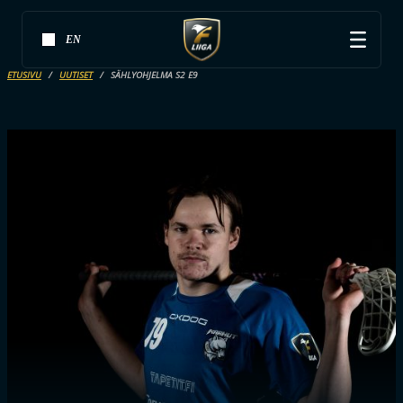
EN
ETUSIVU
UUTISET
SÄHLYOHJELMA S2 E9