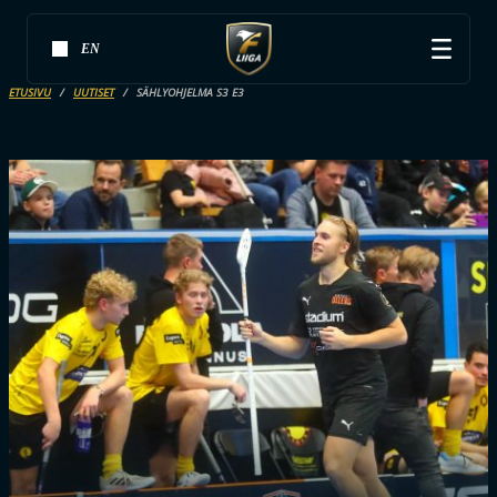
EN
ETUSIVU
UUTISET
SÄHLYOHJELMA S3 E3