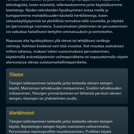
teknologioita, kuten evästeitä, tallentaaksemme ja/tai käyttääksemme
laitetietoja. Näiden tekniikoiden hyväksyminen antaa meille ja
kumppanimme mahdollisuuden käsitellä henkilötietoja, kuten
selauskäyttäytymistä tai yksilöllisiä tunnuksia tällä sivustolla, ja näyttää
(ei-)personoituja mainoksia. Suostumuksen jättäminen tai peruuttaminen
voi vaikuttaa haitallisesti tiettyihin ominaisuuksiin ja toimintoihin.
Napsauta alta hyväksyäksesi yllä olevat tai tehdäksesi tarkkoja
valintoja. Valintasi koskevat vain tätä sivustoa. Voit muuttaa asetuksiasi
milloin tahansa, mukaan lukien suostumuksesi peruuttaminen,
käyttämällä evästekäytännön vaihtopainikkeita tai napsauttamalla näytön
alareunassa olevaa suostumushallintapainiketta.
Tilastot
Tietojen tallentaminen laitteelle ja/tai laitteella olevien tietojen
käyttö, Mainonnan tehokkuuden mittaaminen, Sisällön tehokkuuden
mittaaminen, Yleisöjen ymmärtäminen eri lähteistä peräisin olevien
tietojen, tilastojen tai yhdistelmien avulla.
Markkinointi
Tietojen tallentaminen laitteelle ja/tai laitteella olevien tietojen
käyttö, Rajoitettujen tietojen käyttö mainosten valitsemiseksi,
Personoidun mainosprofiilin muodostaminen, Profiilien käyttö