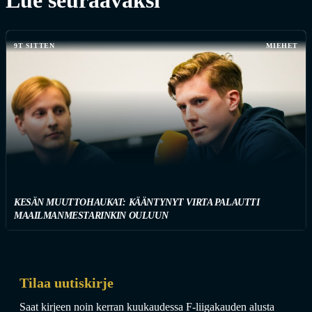
Lue seuraavaksi
9T SITTEN
MIEHET
KESÄN MUUTTOHAUKAT: KÄÄNTYNYT VIRTA PALAUTTI
MAAILMANMESTARINKIN OULUUN
Tilaa uutiskirje
Saat kirjeen noin kerran kuukaudessa F-liigakauden alusta