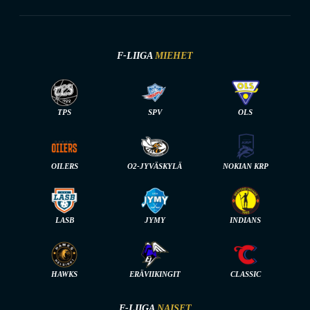
F-LIIGA
MIEHET
TPS
SPV
OLS
OILERS
O2-JYVÄSKYLÄ
NOKIAN KRP
LASB
JYMY
INDIANS
HAWKS
ERÄVIIKINGIT
CLASSIC
F-LIIGA
NAISET