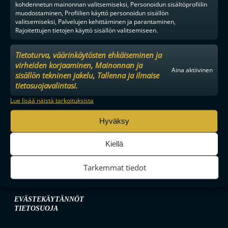
kohdennetun mainonnan valitsemiseksi, Personoidun sisältöprofiilin
muodostaminen, Profiilien käyttö personoidun sisällön
valitsemiseksi, Palvelujen kehittäminen ja parantaminen,
Rajoitettujen tietojen käyttö sisällön valitsemiseen.
MAAILMAN VIIHDYTTÄVINTÄ SALIBANDYA
Tietoturva, väärinkäytösten ehkäiseminen ja
virheiden korjaaminen, Mainonnan ja
Aina aktiivinen
sisällön tekninen jakelu, Tallenna ja ilmaise
SEURAA MEITÄ SOMESSA
tietosuojavalintasi.
Lue lisää näistä tarkoituksista
Hyväksy
Kiellä
YHTEYSTIEDOT
MEDIALLE
Tarkemmat tiedot
YHTEISTYÖKUMPPANIKSI
BRÄNDI
EVÄSTEKÄYTÄNNÖT
TIETOSUOJA