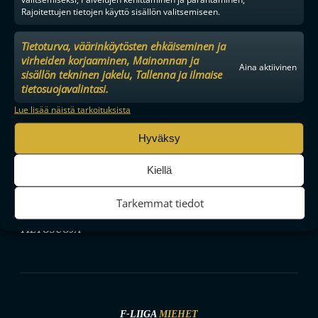
Rajoitettujen tietojen käyttö sisällön valitsemiseen.
Tietoturva, väärinkäytösten ehkäiseminen ja
SEURAA MEITÄ SOMESSA
virheiden korjaaminen, Mainonnan ja
Aina aktiivinen
sisällön tekninen jakelu, Tallenna ja ilmaise
tietosuojavalintasi.
Lue lisää näistä tarkoituksista
Hyväksy
YHTEYSTIEDOT
MEDIALLE
Kiellä
YHTEISTYÖKUMPPANIKSI
BRÄNDI
Tarkemmat tiedot
EVÄSTEKÄYTÄNNÖT
TIETOSUOJA
F-LIIGA
MIEHET