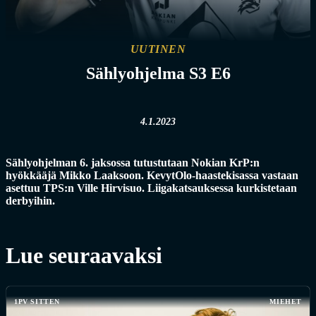
UUTINEN
Sählyohjelma S3 E6
4.1.2023
Sählyohjelman 6. jaksossa tutustutaan Nokian KrP:n
hyökkääjä Mikko Laaksoon. KevytOlo-haastekisassa vastaan
asettuu TPS:n Ville Hirvisuo. Liigakatsauksessa kurkistetaan
derbyihin.
Lue seuraavaksi
1PV SITTEN
MIEHET