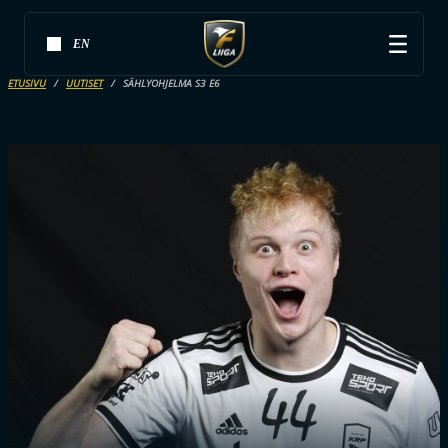
EN
ETUSIVU
UUTISET
SÄHLYOHJELMA S3 E6