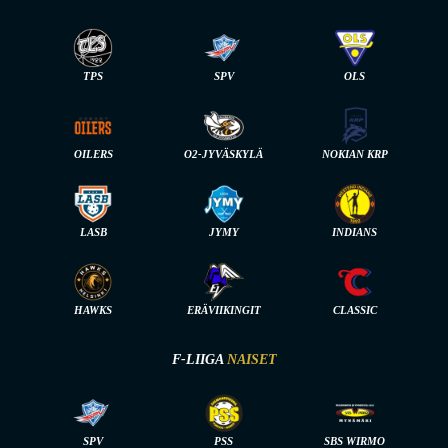
TPS
SPV
OLS
OILERS
O2-JYVÄSKYLÄ
NOKIAN KRP
LASB
JYMY
INDIANS
HAWKS
ERÄVIIKINGIT
CLASSIC
F-LIIGA
NAISET
SPV
PSS
SBS WIRMO