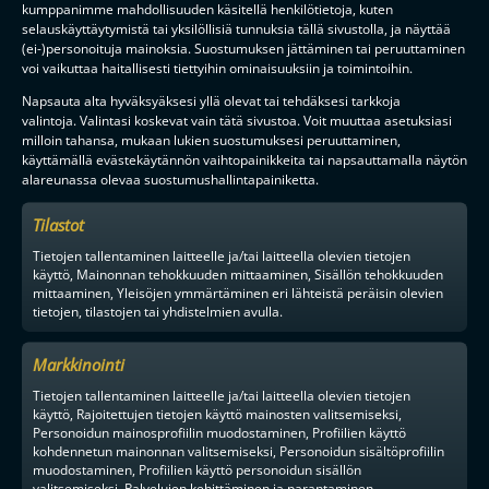
kumppanimme mahdollisuuden käsitellä henkilötietoja, kuten
selauskäyttäytymistä tai yksilöllisiä tunnuksia tällä sivustolla, ja näyttää
(ei-)personoituja mainoksia. Suostumuksen jättäminen tai peruuttaminen
voi vaikuttaa haitallisesti tiettyihin ominaisuuksiin ja toimintoihin.
Napsauta alta hyväksyäksesi yllä olevat tai tehdäksesi tarkkoja
valintoja. Valintasi koskevat vain tätä sivustoa. Voit muuttaa asetuksiasi
milloin tahansa, mukaan lukien suostumuksesi peruuttaminen,
käyttämällä evästekäytännön vaihtopainikkeita tai napsauttamalla näytön
alareunassa olevaa suostumushallintapainiketta.
Tilastot
Tietojen tallentaminen laitteelle ja/tai laitteella olevien tietojen
käyttö, Mainonnan tehokkuuden mittaaminen, Sisällön tehokkuuden
mittaaminen, Yleisöjen ymmärtäminen eri lähteistä peräisin olevien
tietojen, tilastojen tai yhdistelmien avulla.
Markkinointi
Tietojen tallentaminen laitteelle ja/tai laitteella olevien tietojen
käyttö, Rajoitettujen tietojen käyttö mainosten valitsemiseksi,
Personoidun mainosprofiilin muodostaminen, Profiilien käyttö
kohdennetun mainonnan valitsemiseksi, Personoidun sisältöprofiilin
muodostaminen, Profiilien käyttö personoidun sisällön
MAAILMAN VIIHDYTTÄVINTÄ SALIBANDYA
valitsemiseksi, Palvelujen kehittäminen ja parantaminen,