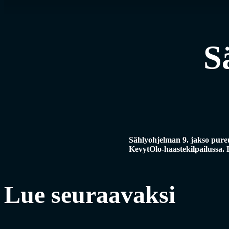
S
Sählyohjelman 9. jakso pur
KevytOlo-haastekilpailussa. 
Lue seuraavaksi