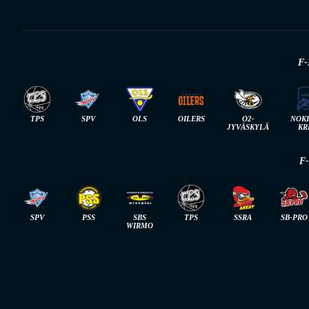
F-
TPS
SPV
OLS
OILERS
O2-
NOK
JYVÄSKYLÄ
KR
F
SPV
PSS
SBS
TPS
SSRA
SB-PRO
WIRMO