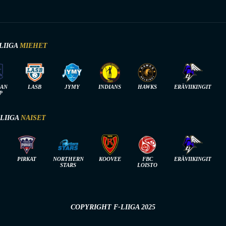
LIIGA
MIEHET
IAN
LASB
JYMY
INDIANS
HAWKS
ERÄVIIKINGIT
P
-LIIGA
NAISET
PIRKAT
NORTHERN
KOOVEE
FBC
ERÄVIIKINGIT
STARS
LOISTO
COPYRIGHT F-LIIGA 2025