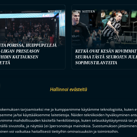
MIEHET
3PV SITTEN
NTA PORISSA, HUIPPUPELEJÄ
-LIIGAN PRESEASON
KETKÄ OVAT KESÄN KOVIMMAT
UHDIN KATTAUKSEN
SEURAA TÄSTÄ SEUROJEN JUL
ETTÄ
SOPIMUSTILANTEITA
Hallinnoi evästeitä
okemuksen tarjoamiseksi me ja kumppanimme käytämme teknologioita, kuten ev
ksemme ja/tai käyttääksemme laitetietoja. Näiden tekniikoiden hyväksyminen ant
en alusta ratkaisuhetkiin asti.
imme mahdollisuuden käsitellä henkilötietoja, kuten selauskäyttäytymistä tai yks
tällä sivustolla, ja näyttää (ei-)personoituja mainoksia. Suostumuksen jättäminen 
nen voi vaikuttaa haitallisesti tiettyihin ominaisuuksiin ja toimintoihin.