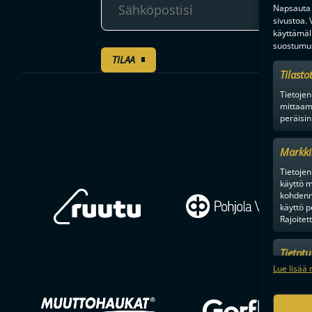
Napsauta a
sivustoa.
käyttämäl
suostumus
TILAA
Tilasto
Tietojen
mittaam
peräisin
Markki
Tietojen 
käyttö m
kohdenne
käyttö p
Rajoitet
Tietot
Mainonn
Lue lisää 
tietosu