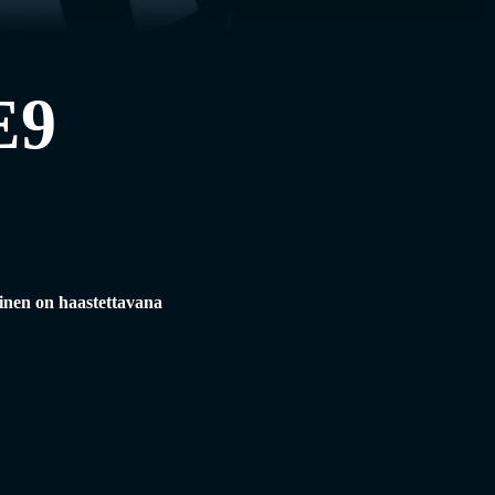
E9
nen on haastettavana