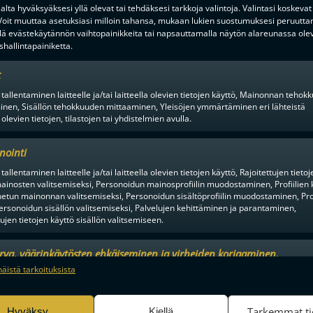
lta hyväksyäksesi yllä olevat tai tehdäksesi tarkkoja valintoja. Valintasi koskevat
 Voit muuttaa asetuksiasi milloin tahansa, mukaan lukien suostumuksesi peruutta
lä evästekäytännön vaihtopainikkeita tai napsauttamalla näytön alareunassa ole
hallintapainiketta.
t
 tallentaminen laitteelle ja/tai laitteella olevien tietojen käyttö, Mainonnan teho
inen, Sisällön tehokkuuden mittaaminen, Yleisöjen ymmärtäminen eri lähteistä
 olevien tietojen, tilastojen tai yhdistelmien avulla.
F-LIIGAN
KUMPPANIT
nointi
tallentaminen laitteelle ja/tai laitteella olevien tietojen käyttö, Rajoitettujen tietoj
ainosten valitsemiseksi, Personoidun mainosprofiilin muodostaminen, Profiilien 
tun mainonnan valitsemiseksi, Personoidun sisältöprofiilin muodostaminen, Prof
ersonoidun sisällön valitsemiseksi, Palvelujen kehittäminen ja parantaminen,
tujen tietojen käyttö sisällön valitsemiseen.
urva, väärinkäytösten ehkäiseminen ja virheiden korjaaminen,
an ja sisällön tekninen jakelu, Tallenna ja ilmaise
Aina a
näistä tarkoituksista
ojavalintasi.
Tarkemmat ti
Hyväksy
Kiellä