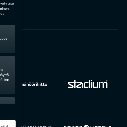
 vain tätä
minen,
vaa
kkuuden
en
käyttö
iilien
ktiivinen
edot