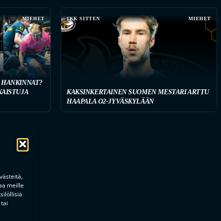
MIEHET
1KK SITTEN
MIEHET
 HANKINNAT?
KAISTUJA
KAKSINKERTAINEN SUOMEN MESTARI ARTTU
HAAPALA O2-JYVÄSKYLÄÄN
ästeitä,
aa meille
ilöllisiä
tai