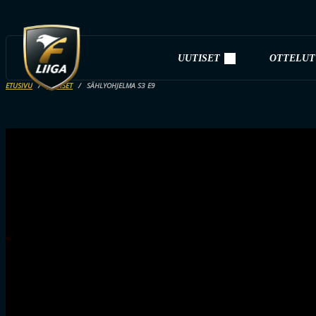
UUTISET
OTTELUT
ETUSIVU
UUTISET
SÄHLYOHJELMA S3 E9