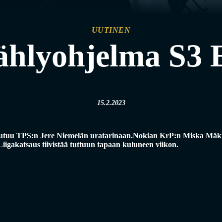
UUTINEN
ählyohjelma S3 
15.2.2023
eutuu TPS:n Jere Niemelän uratarinaan.Nokian KrP:n Miska Mäki
Liigakatsaus tiivistää tuttuun tapaan kuluneen viikon.