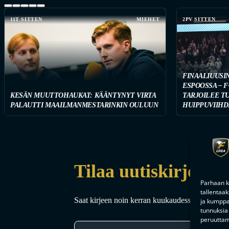
11T SITTEN
MIEHET
2PV SITTEN
FINAALIUUSI
ESPOOSSA – F
KESÄN MUUTTOHAUKAT: KÄÄNTYNYT VIRTA
TARJOILEE T
PALAUTTI MAAILMANMESTARINKIN OULUUN
HUIPPUVIIHD
Tilaa uutiskirje
Parhaan k
tallentaa
Saat kirjeen noin kerran kuukaudessa F-liigakaud
ja kumppan
tunnuksia 
peruuttami