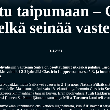
stu taipumaan – C
elkä seinää vast
11.3.2023
livälieriin valitsema SaiPa on osoittautunut sitkeäksi palaksi. Tas
änään voitoiksi 2-2 lyömällä Classicin Lappeenrannassa 5-3, ja h
ä.
a katkopaikka, mutta SaiPa vei avauserän 2-1 ja nousi
Natalia Pitkäkan
leen edelle. Maalisuma jatkui vain 18 sekuntia myöhemmin Classicin
Su
akkosuosikin maalihana tänään kuivui. Erän puolivälissä
Juuli Hakkara
liksi jääneen SaiPan neljännen osuman, ja
Miisa Turunen
komisteli eron
n myöskään karsinnassa ensi kauden liigapaikasta, kun ÅIF kavensi sarja