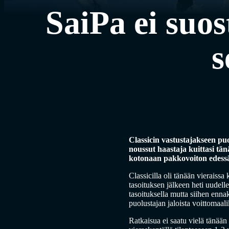
SaiPa ei suo
s
Classicin vastustajakseen puo
noussut haastaja kuittasi t
kotonaan pakkovoiton edess
Classicilla oli tänään vieraiss
tasoituksen jälkeen heti uudel
tasoituksella mutta siihen enn
puolustajan jaloista voittomaa
Ratkaisua ei saatu vielä tänää