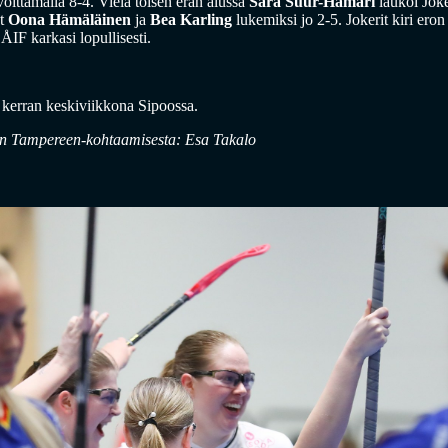
voittamalla 8-4. Vielä toisen erän alussa
Sara Suur-Hamari
laukoi Jok
ät
Oona Hämäläinen
ja
Bea Karling
lukemiksi jo 2-5. Jokerit kiri ero
ÅIF karkasi lopullisesti.
 kerran keskiviikkona Sipoossa.
an Tampereen-kohtaamisesta: Esa Takalo