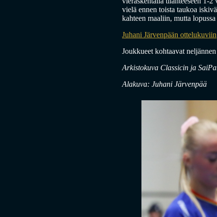
vieraskentällä tilanteeseen 1-2 
vielä ennen toista taukoa iskiv
kahteen maaliin, mutta lopussa 
Juhani Järvenpään ottelukuviin
Joukkueet kohtaavat neljännen
Arkistokuva Classicin ja SaiP
Alakuva: Juhani Järvenpää