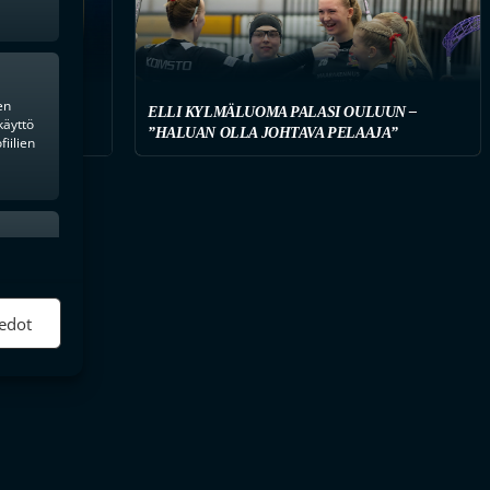
en
ELLI KYLMÄLUOMA PALASI OULUUN –
käyttö
AHVISTUS
”HALUAN OLLA JOHTAVA PELAAJA”
iilien
ktiivinen
edot