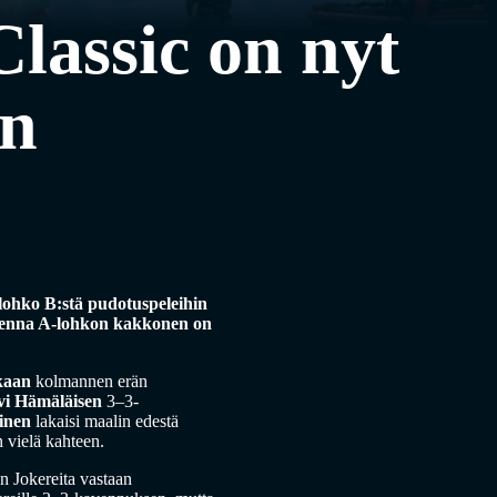
lassic on nyt
en
olohko B:stä pudotuspeleihin
uomenna A-lohkon kakkonen on
kaan
kolmannen erän
vi Hämäläisen
3–3-
inen
lakaisi maalin edestä
 vielä kahteen.
n Jokereita vastaan