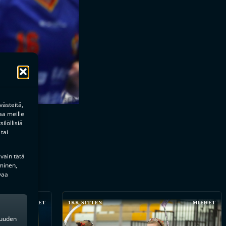
ästeitä,
aa meille
ilöllisiä
tai
 vain tätä
minen,
vaa
MIEHET
1KK SITTEN
MIEHET
kkuuden