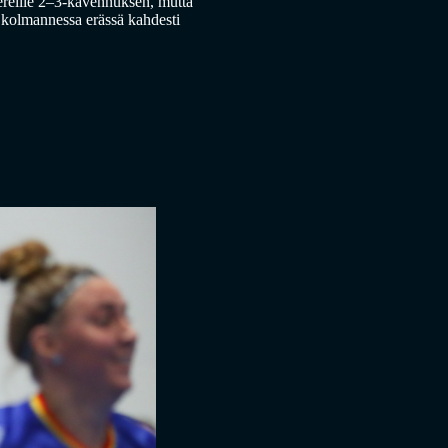
ereille 2–3-kavennuksen, mutta
n kolmannessa erässä kahdesti