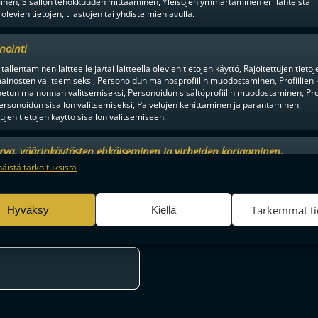
inen, Sisällön tehokkuuden mittaaminen, Yleisöjen ymmärtäminen eri lähteistä
 olevien tietojen, tilastojen tai yhdistelmien avulla.
nointi
KESÄN KOVIMMAT HANKINNAT?
tallentaminen laitteelle ja/tai laitteella olevien tietojen käyttö, Rajoitettujen tietoj
Ä SEUROJEN JULKAISTUJA
ainosten valitsemiseksi, Personoidun mainosprofiilin muodostaminen, Profiilien 
NTEITA
FBC LOISTOLLE RUOTSALAISV
tun mainonnan valitsemiseksi, Personoidun sisältöprofiilin muodostaminen, Prof
ersonoidun sisällön valitsemiseksi, Palvelujen kehittäminen ja parantaminen,
tujen tietojen käyttö sisällön valitsemiseen.
urva, väärinkäytösten ehkäiseminen ja virheiden korjaaminen,
an ja sisällön tekninen jakelu, Tallenna ja ilmaise
Aina a
näistä tarkoituksista
ojavalintasi.
Tarkemmat ti
Hyväksy
Kiellä
en alusta ratkaisuhetkiin asti.