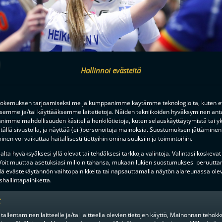
Hallinnoi evästeitä
okemuksen tarjoamiseksi me ja kumppanimme käytämme teknologioita, kuten ev
ksemme ja/tai käyttääksemme laitetietoja. Näiden tekniikoiden hyväksyminen ant
imme mahdollisuuden käsitellä henkilötietoja, kuten selauskäyttäytymistä tai yks
tällä sivustolla, ja näyttää (ei-)personoituja mainoksia. Suostumuksen jättäminen 
nen voi vaikuttaa haitallisesti tiettyihin ominaisuuksiin ja toimintoihin.
lta hyväksyäksesi yllä olevat tai tehdäksesi tarkkoja valintoja. Valintasi koskevat
 Voit muuttaa asetuksiasi milloin tahansa, mukaan lukien suostumuksesi peruutta
lä evästekäytännön vaihtopainikkeita tai napsauttamalla näytön alareunassa ole
hallintapainiketta.
t
MIEHET
1KK SITTEN
 tallentaminen laitteelle ja/tai laitteella olevien tietojen käyttö, Mainonnan teho