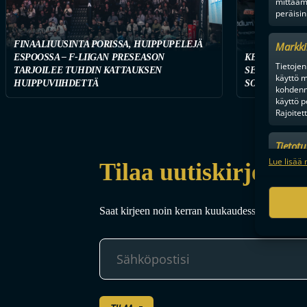
mittaam
peräisin
FINAALIUUSINTA PORISSA, HUIPPUPELEJÄ
Markki
ESPOOSSA – F-LIIGAN PRESEASON
KETKÄ OVAT 
Tietojen 
TARJOILEE TUHDIN KATTAUKSEN
SEURAA TÄST
käyttö m
HUIPPUVIIHDETTÄ
SOPIMUSTILA
kohdenne
käyttö p
Rajoitet
Tietot
Mainonn
Lue lisää 
Tilaa uutiskirje
tietosu
Saat kirjeen noin kerran kuukaudessa F-liigakaud