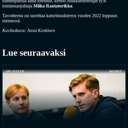
toimenpiteillä tämä toteutuu, kertoo Joukkueurheilijat ry:n
toiminnanjohtaja
Miika Rantatorikka
.
Tavoitteena on suorittaa katselmuskierros vuoden 2022 loppuun
mennessä.
Kuvituskuva: Anssi Koskinen
Lue seuraavaksi
2PV SITTEN
MIEHET