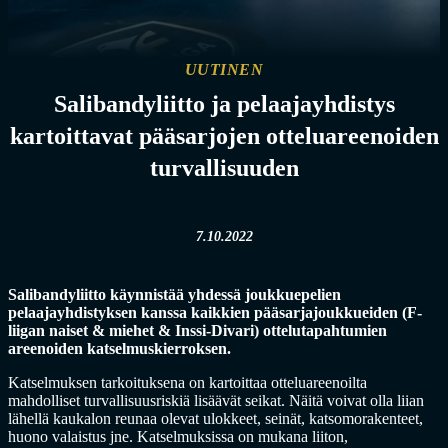
UUTINEN
Salibandyliitto ja pelaajayhdistys
kartoittavat pääsarjojen otteluareenoiden
turvallisuuden
7.10.2022
Salibandyliitto käynnistää yhdessä joukkuepelien
pelaajayhdistyksen kanssa kaikkien pääsarjajoukkueiden (F-
liigan naiset & miehet & Inssi-Divari) ottelutapahtumien
areenoiden katselmuskierroksen.
Katselmuksen tarkoituksena on kartoittaa otteluareenoilta
mahdolliset turvallisuusriskiä lisäävät seikat. Näitä voivat olla liian
lähellä kaukalon reunaa olevat ulokkeet, seinät, katsomorakenteet,
huono valaistus jne. Katselmuksissa on mukana liiton,