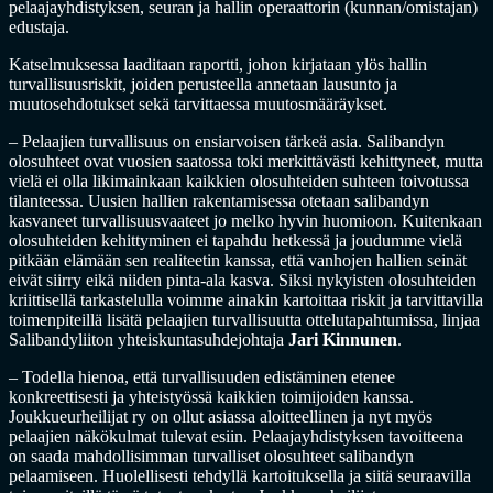
pelaajayhdistyksen, seuran ja hallin operaattorin (kunnan/omistajan)
edustaja.
Katselmuksessa laaditaan raportti, johon kirjataan ylös hallin
turvallisuusriskit, joiden perusteella annetaan lausunto ja
muutosehdotukset sekä tarvittaessa muutosmääräykset.
– Pelaajien turvallisuus on ensiarvoisen tärkeä asia. Salibandyn
olosuhteet ovat vuosien saatossa toki merkittävästi kehittyneet, mutta
vielä ei olla likimainkaan kaikkien olosuhteiden suhteen toivotussa
tilanteessa. Uusien hallien rakentamisessa otetaan salibandyn
kasvaneet turvallisuusvaateet jo melko hyvin huomioon. Kuitenkaan
olosuhteiden kehittyminen ei tapahdu hetkessä ja joudumme vielä
pitkään elämään sen realiteetin kanssa, että vanhojen hallien seinät
eivät siirry eikä niiden pinta-ala kasva. Siksi nykyisten olosuhteiden
kriittisellä tarkastelulla voimme ainakin kartoittaa riskit ja tarvittavilla
toimenpiteillä lisätä pelaajien turvallisuutta ottelutapahtumissa, linjaa
Salibandyliiton yhteiskuntasuhdejohtaja
Jari Kinnunen
.
– Todella hienoa, että turvallisuuden edistäminen etenee
konkreettisesti ja yhteistyössä kaikkien toimijoiden kanssa.
Joukkueurheilijat ry on ollut asiassa aloitteellinen ja nyt myös
pelaajien näkökulmat tulevat esiin. Pelaajayhdistyksen tavoitteena
on saada mahdollisimman turvalliset olosuhteet salibandyn
pelaamiseen. Huolellisesti tehdyllä kartoituksella ja siitä seuraavilla