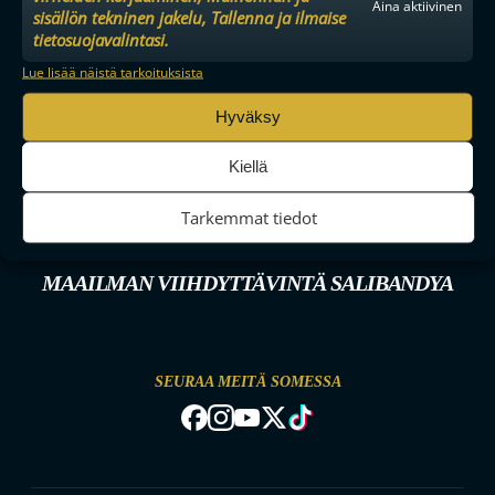
Aina aktiivinen
sisällön tekninen jakelu, Tallenna ja ilmaise
tietosuojavalintasi.
Lue lisää näistä tarkoituksista
Hyväksy
Kiellä
Tarkemmat tiedot
MAAILMAN VIIHDYTTÄVINTÄ SALIBANDYA
SEURAA MEITÄ SOMESSA