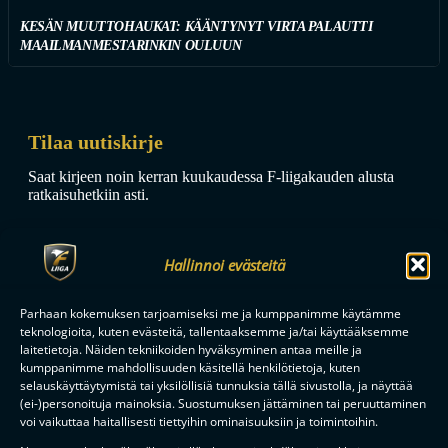
KESÄN MUUTTOHAUKAT: KÄÄNTYNYT VIRTA PALAUTTI
MAAILMANMESTARINKIN OULUUN
Tilaa uutiskirje
Saat kirjeen noin kerran kuukaudessa F-liigakauden alusta
ratkaisuhetkiin asti.
Hallinnoi evästeitä
Parhaan kokemuksen tarjoamiseksi me ja kumppanimme käytämme
teknologioita, kuten evästeitä, tallentaaksemme ja/tai käyttääksemme
TILAA
laitetietoja. Näiden tekniikoiden hyväksyminen antaa meille ja
kumppanimme mahdollisuuden käsitellä henkilötietoja, kuten
selauskäyttäytymistä tai yksilöllisiä tunnuksia tällä sivustolla, ja näyttää
(ei-)personoituja mainoksia. Suostumuksen jättäminen tai peruuttaminen
F-LIIGAN
KUMPPANIT
voi vaikuttaa haitallisesti tiettyihin ominaisuuksiin ja toimintoihin.