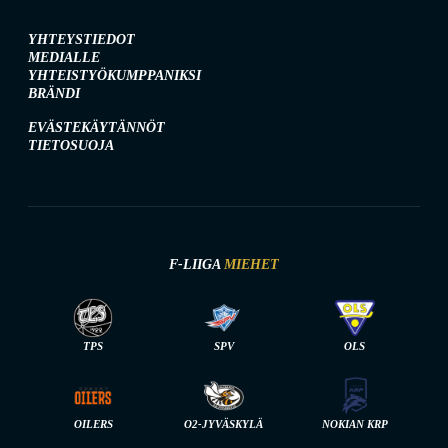
YHTEYSTIEDOT
MEDIALLE
YHTEISTYÖKUMPPANIKSI
BRÄNDI
EVÄSTEKÄYTÄNNÖT
TIETOSUOJA
F-LIIGA
MIEHET
TPS
SPV
OLS
OILERS
O2-JYVÄSKYLÄ
NOKIAN KRP