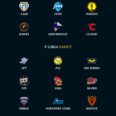
LASB
JYMY
INDIANS
HAWKS
ERÄVIIKINGIT
CLASSIC
F-LIIGA
NAISET
SPV
PSS
SBS WIRMO
TPS
SSRA
SB-PRO
PIRKAT
NORTHERN STARS
KOOVEE