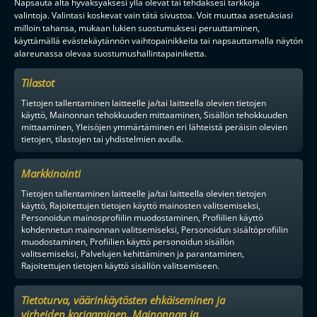
Napsauta alta hyväksyäksesi yllä olevat tai tehdäksesi tarkkoja
valintoja. Valintasi koskevat vain tätä sivustoa. Voit muuttaa asetuksiasi
milloin tahansa, mukaan lukien suostumuksesi peruuttaminen,
käyttämällä evästekäytännön vaihtopainikkeita tai napsauttamalla näytön
alareunassa olevaa suostumushallintapainiketta.
Tilastot
Tietojen tallentaminen laitteelle ja/tai laitteella olevien tietojen
käyttö, Mainonnan tehokkuuden mittaaminen, Sisällön tehokkuuden
mittaaminen, Yleisöjen ymmärtäminen eri lähteistä peräisin olevien
tietojen, tilastojen tai yhdistelmien avulla.
Markkinointi
Tietojen tallentaminen laitteelle ja/tai laitteella olevien tietojen
käyttö, Rajoitettujen tietojen käyttö mainosten valitsemiseksi,
Personoidun mainosprofiilin muodostaminen, Profiilien käyttö
kohdennetun mainonnan valitsemiseksi, Personoidun sisältöprofiilin
muodostaminen, Profiilien käyttö personoidun sisällön
valitsemiseksi, Palvelujen kehittäminen ja parantaminen,
Rajoitettujen tietojen käyttö sisällön valitsemiseen.
Tietoturva, väärinkäytösten ehkäiseminen ja
virheiden korjaaminen, Mainonnan ja