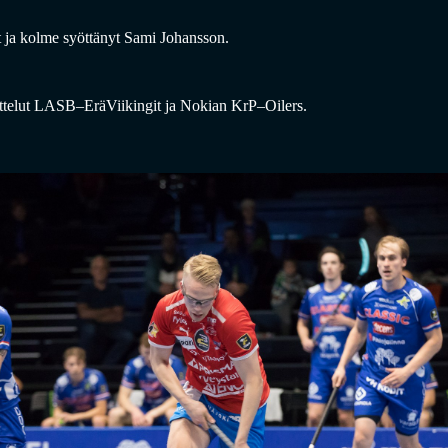
yt ja kolme syöttänyt Sami Johansson.
ttelut LASB–EräViikingit ja Nokian KrP–Oilers.