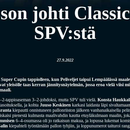
on johti Classic
SPV:stä
27.9.2022
n Super Cupin tappiolleen, kun Peliveljet taipui Lempäälässä maa
vat yleisölle taas kerran jännitysnäytelmän, jossa eroa vielä viisi 
maali.
 1–2-tappioaseman 3–2-johdoksi, mutta SPV tuli vielä.
Konsta Haukkal
asoituksella, ja kohta
Juuso Keskinen
karkasi laidasta läpi sivaltamaa
aranta
kiepautti onnistuneen pallonriiston jälkeen vanhanaikaisella pelin
skaisi pienestä kulmasta maalivahdin kautta etuyläkulmaan maalin, joka 
ammisen
6–4-osumassa oli jo ratkaisun makua, ja lopussa lukemat komistu
alin
kiepahteli työntämään pallon tyhjiin, ja loppunumerot taituroi ran