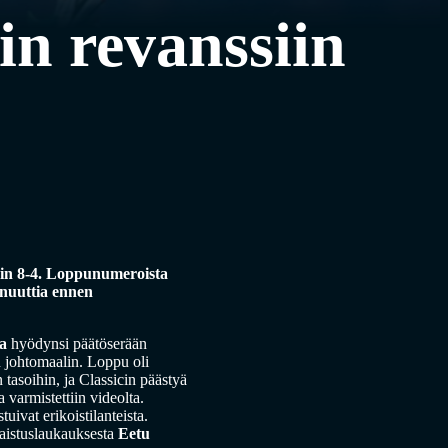
in revanssiin
lein 8-4. Loppunumeroista
minuuttia ennen
a
hyödynsi päätöserään
n johtomaalin. Loppu oli
 tasoihin, ja Classicin päästyä
varmistettiin videolta.
ivat erikoistilanteista.
gaistuslaukauksesta
Eetu