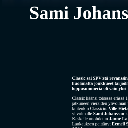
Sami Johanss
Classic sai SPV:stä revanssi
huolimatta joukkueet tarjoili
loppusummeria oli vain yksi 
Classic käänsi toisessa erässä
jatkuneen vieraiden ylivoiman t
kuitenkin Classicin.
Ville Hiet
ylivoimalle
Sami Johansson
ki
Keskelle unohdetun
Janne L
Laukauksen peittänyt
Eemeli S