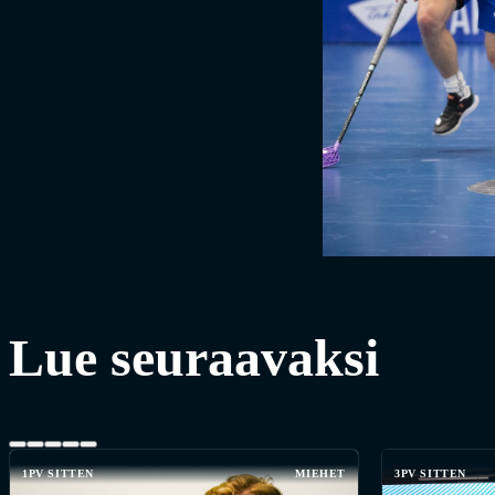
Lue seuraavaksi
1PV SITTEN
MIEHET
3PV SITTEN