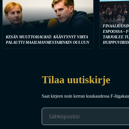
FINAALIUUSI
ESPOOSSA – F
KESÄN MUUTTOHAUKAT: KÄÄNTYNYT VIRTA
TARJOILEE T
PALAUTTI MAAILMANMESTARINKIN OULUUN
HUIPPUVIIHD
Tilaa uutiskirje
Saat kirjeen noin kerran kuukaudessa F-liigakaud