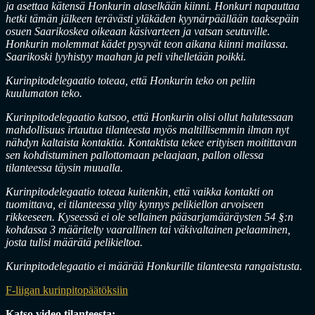
ja asettaa kätensä Honkurin alaselkään kiinni. Honkuri napauttaa
hetki tämän jälkeen terävästi yläkäden kyynärpäällään taaksepäin
osuen Saarikoskea oikeaan käsivarteen ja vatsan seutuville.
Honkurin molemmat kädet pysyvät teon aikana kiinni mailassa.
Saarikoski lyyhistyy maahan ja peli vihelletään poikki.
Kurinpitodelegaatio toteaa, että Honkurin teko on peliin
kuulumaton teko.
Kurinpitodelegaatio katsoo, että Honkurin olisi ollut halutessaan
mahdollisuus irtautua tilanteesta myös maltillisemmin ilman nyt
nähdyn kaltaista kontaktia. Kontaktista tekee erityisen moitittavan
sen kohdistuminen pallottomaan pelaajaan, pallon ollessa
tilanteessa täysin muualla.
Kurinpitodelegaatio toteaa kuitenkin, että vaikka kontakti on
tuomittava, ei tilanteessa ylity kynnys pelikiellon arvoiseen
rikkeeseen. Kyseessä ei ole sellainen pääsarjamääräysten 54 §:n
kohdassa 3 määritelty vaarallinen tai väkivaltainen pelaaminen,
josta tulisi määrätä pelikieltoa.
Kurinpitodelegaatio ei määrää Honkurille tilanteesta rangaistusta.
F-liigan kurinpitopäätöksiin
Katso video tilanteesta: