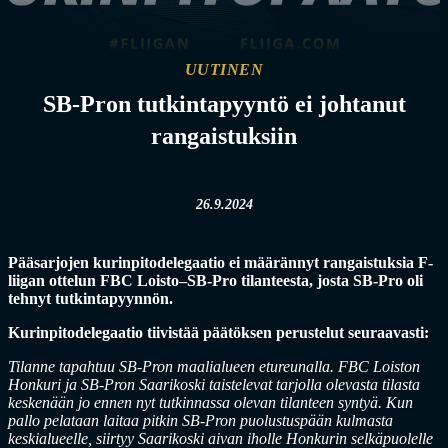
UUTINEN
SB-Pron tutkintapyyntö ei johtanut
rangaistuksiin
26.9.2024
Pääsarjojen kurinpitodelegaatio ei määrännyt rangaistuksia F-
liigan ottelun FBC Loisto–SB-Pro tilanteesta, josta SB-Pro oli
tehnyt tutkintapyynnön.
Kurinpitodelegaatio tiivistää päätöksen perustelut seuraavasti:
Tilanne tapahtuu SB-Pron maalialueen etureunalla. FBC Loiston
Honkuri ja SB-Pron Saarikoski taistelevat tarjolla olevasta tilasta
keskenään jo ennen nyt tutkinnassa olevan tilanteen syntyä. Kun
pallo pelataan laitaa pitkin SB-Pron puolustuspään kulmasta
keskialueelle, siirtyy Saarikoski aivan iholle Honkurin selkäpuolelle