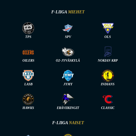
F-LIIGA
MIEHET
TPS
SPV
OLS
OILERS
O2-JYVÄSKYLÄ
NOKIAN KRP
LASB
JYMY
INDIANS
HAWKS
ERÄVIIKINGIT
CLASSIC
F-LIIGA
NAISET