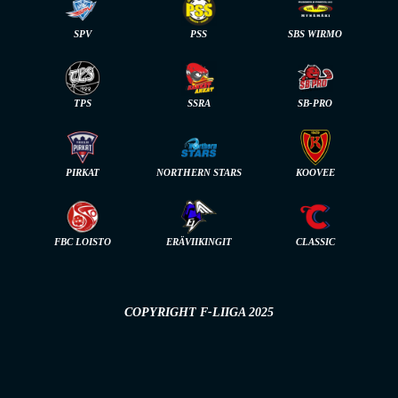
SPV
PSS
SBS WIRMO
TPS
SSRA
SB-PRO
PIRKAT
NORTHERN STARS
KOOVEE
FBC LOISTO
ERÄVIIKINGIT
CLASSIC
COPYRIGHT F-LIIGA 2025