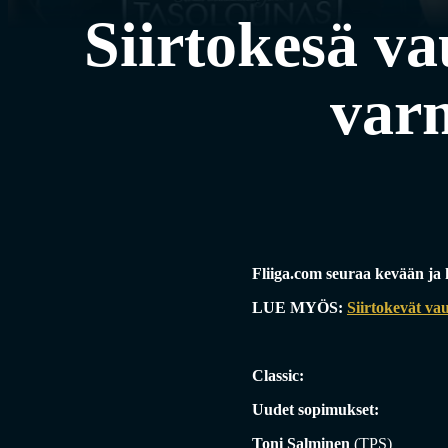
Siirtokesä va
var
Fliiga.com seuraa kevään ja k
LUE MYÖS:
Siirtokevät va
Classic:
Uudet sopimukset:
Toni Salminen
(TPS)