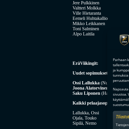
Jere Pulkkinen
Valtteri Molkka
Ville Hietaranta
Eemeli Huhtakallio
Mikko Leikkanen
Toni Salminen
Alpo Laitila
Parhaan k
EräViikingit:
tallentaa
ja kumppan
Uudet sopimukset:
tunnuksia 
peruuttami
Ossi Lallukka
(Nurmon Jymy
Joona Alatorvinen
(OLS)
Napsauta a
Saku Liponen
(Harstad IBK, 
sivustoa.
käyttämäl
Kaikki pelaajasopimukset:
suostumus
Lallukka, Ossi
Tilasto
Ojala, Touko
Sipilä, Nemo
Tietojen