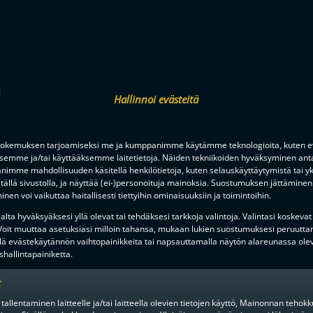
Hallinnoi evästeitä
okemuksen tarjoamiseksi me ja kumppanimme käytämme teknologioita, kuten ev
ksemme ja/tai käyttääksemme laitetietoja. Näiden tekniikoiden hyväksyminen ant
imme mahdollisuuden käsitellä henkilötietoja, kuten selauskäyttäytymistä tai yks
tällä sivustolla, ja näyttää (ei-)personoituja mainoksia. Suostumuksen jättäminen 
nen voi vaikuttaa haitallisesti tiettyihin ominaisuuksiin ja toimintoihin.
)
lta hyväksyäksesi yllä olevat tai tehdäksesi tarkkoja valintoja. Valintasi koskevat
Norja)
 Voit muuttaa asetuksiasi milloin tahansa, mukaan lukien suostumuksesi peruutta
lä evästekäytännön vaihtopainikkeita tai napsauttamalla näytön alareunassa ole
hallintapainiketta.
t
 tallentaminen laitteelle ja/tai laitteella olevien tietojen käyttö, Mainonnan teho