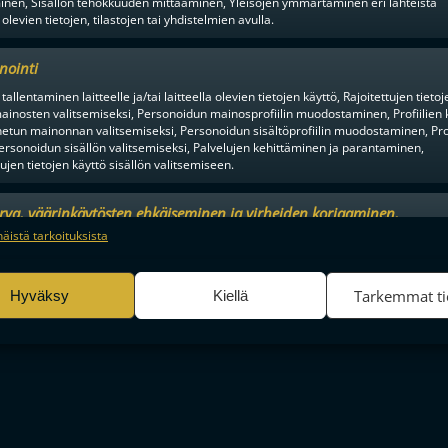
inen, Sisällön tehokkuuden mittaaminen, Yleisöjen ymmärtäminen eri lähteistä
 olevien tietojen, tilastojen tai yhdistelmien avulla.
nointi
tallentaminen laitteelle ja/tai laitteella olevien tietojen käyttö, Rajoitettujen tietoj
ainosten valitsemiseksi, Personoidun mainosprofiilin muodostaminen, Profiilien 
tun mainonnan valitsemiseksi, Personoidun sisältöprofiilin muodostaminen, Prof
ersonoidun sisällön valitsemiseksi, Palvelujen kehittäminen ja parantaminen,
tujen tietojen käyttö sisällön valitsemiseen.
orja)
urva, väärinkäytösten ehkäiseminen ja virheiden korjaaminen,
an ja sisällön tekninen jakelu, Tallenna ja ilmaise
Aina a
näistä tarkoituksista
ojavalintasi.
Tarkemmat ti
Hyväksy
Kiellä