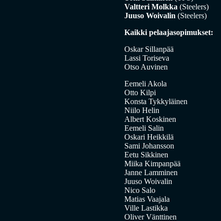
Valtteri Molkka
(Steelers)
Juuso Woivalin
(Steelers)
Kaikki pelaajasopimukset:
Oskar Sillanpää
Lassi Toriseva
Otso Auvinen
Eemeli Akola
Otto Kilpi
Konsta Tykkyläinen
Niilo Helin
Albert Koskinen
Eemeli Salin
Oskari Heikkilä
Sami Johansson
Eetu Sikkinen
Miika Kimpanpää
Janne Lamminen
Juuso Woivalin
Nico Salo
Matias Vaajala
Ville Lastikka
Oliver Vänttinen