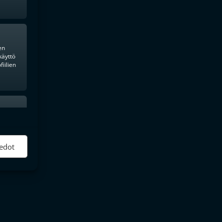
en
käyttö
iilien
ktiivinen
edot