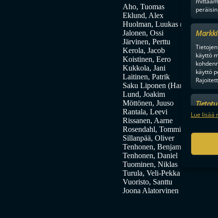
mittaam
Aho, Tuomas
peräisin
Eklund, Alex
Huolman, Luukas (tryout)
Markki
Jalonen, Ossi
Järvinen, Perttu
Tietojen 
Kerola, Jacob
käyttö m
Koistinen, Eero
kohdenne
Kukkola, Jani
käyttö p
Laitinen, Patrik
Rajoitet
Saku Liponen (Harstad IBK, N
Lund, Joakim
Tietot
Möttönen, Juuso
Rantala, Leevi
Mainonn
Lue lisää 
Rissanen, Aarne
tietosu
Rosendahl, Tommi
Sillanpää, Oliver
Tenhonen, Benjamin
Tenhonen, Daniel
Tuominen, Niklas
Turula, Veli-Pekka
Vuoristo, Santtu
Joona Alatorvinen