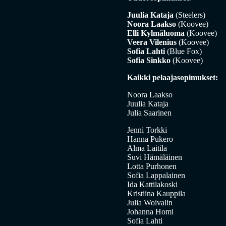
Juulia Kataja
(Steelers)
Noora Laakso
(Koovee)
Elli Kylmäluoma
(Koovee)
Veera Vilenius
(Koovee)
Sofia Lahti
(Blue Fox)
Sofia Sinkko
(Koovee)
Kaikki pelaajasopimukset:
Noora Laakso
Juulia Kataja
Julia Saarinen
Jenni Torkki
Hanna Pukero
Alma Laitila
Suvi Hämäläinen
Lotta Purhonen
Sofia Lappalainen
Ida Kattilakoski
Kristiina Kauppila
Julia Woivalin
Johanna Homi
Sofia Lahti