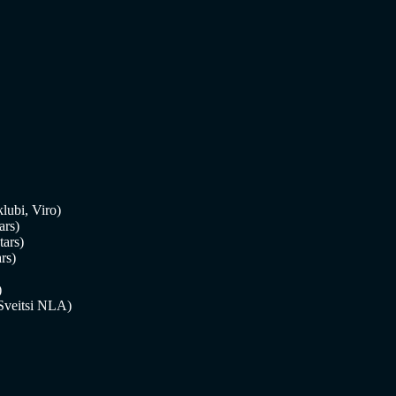
lubi, Viro)
ars)
tars)
rs)
)
Sveitsi NLA)