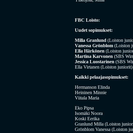
FBC Loisto:
Uudet sopimukset:
Milla Granlund
(Loiston junio
Vanessa Grönblom
(Loiston j
Ella Härkönen
(Loiston junior
Martina Karvonen
(SBS Wirm
Jessica Luostarinen
(SBS Wir
Ella Virtanen (Loiston juniorit)
Kaikki pelaajasopimukset:
Hermanson Elinda
Heininen Minnie
Viitala Maria
Eko Pipsa
Isomäki Noora
Koski Eerika
Granlund Milla (Loiston juniori
Grönblom Vanessa (Loiston jun