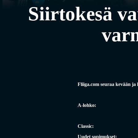
Siirtokesä va
var
Fliiga.com seuraa kevään ja k
A-lohko:
Classic:
Uudet sopimukset: