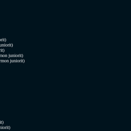
rit)
uniorit)
it)
on juniorit)
mon juniorit)
t)
iorit)