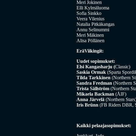
Meri Jokinen
Elli Kylmäluoma
Sofia Sinkko
Veera Vilenius
Natalia Pitkäkangas
Annu Selinummi
Meri Mäkinen
Alisa Pöllänen
EräViikingit:
Uudet sopimukset:
Elsi Kangasharju (
Classic)
Saskia Ormak
(Sparta Spordik
Tilda Tarkkinen
(Northern St
Sandra Fredman
(Northern S
Trista Sällström
(Northern Sta
Mikaela Backman
(ÅIF)
Anna Järvelä
(Northern Stars
Iris Brünn
(FB Riders DBR, 
Kaikki pelaajasopimukset:
Junkkari, Jade