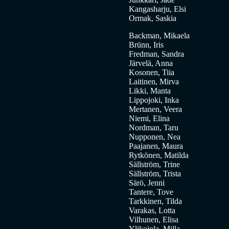
Kangasharju, Elsi
Ormak, Saskia
Backman, Mikaela
Brünn, Iris
Fredman, Sandra
Järvelä, Anna
Kosonen, Tiia
Laitinen, Mirva
Likki, Manta
Lippojoki, Inka
Mertanen, Veera
Niemi, Elina
Nordman, Taru
Nupponen, Nea
Paajanen, Maura
Rytkönen, Matilda
Sällström, Trine
Sällström, Trista
Särö, Jenni
Tantere, Tove
Tarkkinen, Tilda
Varakas, Lotta
Vilhunen, Elisa
Ylikojola, Milla