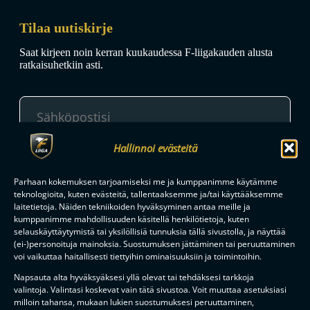
Tilaa uutiskirje
Saat kirjeen noin kerran kuukaudessa F-liigakauden alusta
ratkaisuhetkiin asti.
Hallinnoi evästeitä
TILAA
Parhaan kokemuksen tarjoamiseksi me ja kumppanimme käytämme
teknologioita, kuten evästeitä, tallentaaksemme ja/tai käyttääksemme
laitetietoja. Näiden tekniikoiden hyväksyminen antaa meille ja
F-LIIGAN
KUMPPANIT
kumppanimme mahdollisuuden käsitellä henkilötietoja, kuten
selauskäyttäytymistä tai yksilöllisiä tunnuksia tällä sivustolla, ja näyttää
(ei-)personoituja mainoksia. Suostumuksen jättäminen tai peruuttaminen
voi vaikuttaa haitallisesti tiettyihin ominaisuuksiin ja toimintoihin.
Napsauta alta hyväksyäksesi yllä olevat tai tehdäksesi tarkkoja
valintoja. Valintasi koskevat vain tätä sivustoa. Voit muuttaa asetuksiasi
milloin tahansa, mukaan lukien suostumuksesi peruuttaminen,