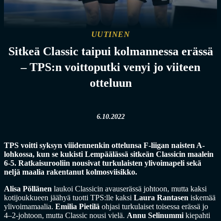
UUTINEN
Sitkeä Classic taipui kolmannessa erässä
– TPS:n voittoputki venyi jo viiteen
otteluun
6.10.2022
TPS voitti syksyn viiidennenkin ottelunsa F-liigan naisten A-
lohkossa, kun se kukisti Lempäälässä sitkeän Classicin maalein
6-5. Ratkaisurooliin nousivat turkulaisten ylivoimapeli sekä
neljä maalia rakentanut kolmosviisikko.
Alisa Pöllänen
laukoi Classicin avauserässä johtoon, mutta kaksi
kotijoukkueen jäähyä tuotti TPS:lle kaksi
Laura Rantasen
iskemää
ylivoimamaalia.
Emilia Pietilä
ohjasi turkulaiset toisessa erässä jo
4–2-johtoon, mutta Classic nousi vielä.
Annu Selinummi
kiepahti