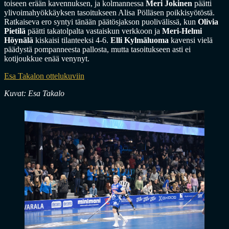
toiseen erään kavennuksen, ja kolmannessa
Meri Jokinen
päätti
ylivoimahyökkäyksen tasoitukseen Alisa Pölläsen poikkisyötöstä.
Ratkaiseva ero syntyi tänään päätösjakson puolivälissä, kun
Olivia
Pietilä
päätti takatolpalta vastaiskun verkkoon ja
Meri-Helmi
Höynälä
kiskaisi tilanteeksi 4-6.
Elli Kylmäluoma
kavensi vielä
päädystä pompanneesta pallosta, mutta tasoitukseen asti ei
kotijoukkue enää venynyt.
Esa Takalon ottelukuviin
Kuvat: Esa Takalo