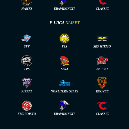
HAWKS
ERÄVIIKINGIT
CLASSIC
F-LIIGA
NAISET
SPV
PSS
SBS WIRMO
TPS
SSRA
SB-PRO
PIRKAT
NORTHERN STARS
KOOVEE
FBC LOISTO
ERÄVIIKINGIT
CLASSIC