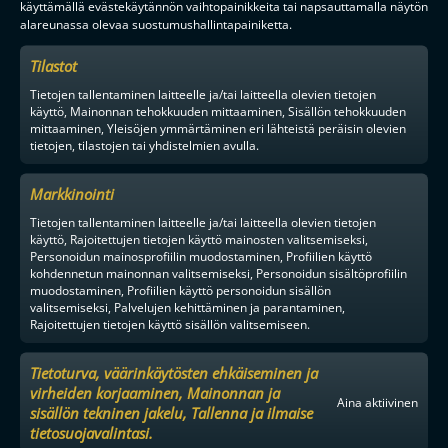
käyttämällä evästekäytännön vaihtopainikkeita tai napsauttamalla näytön
alareunassa olevaa suostumushallintapainiketta.
Tilastot
Tietojen tallentaminen laitteelle ja/tai laitteella olevien tietojen
käyttö, Mainonnan tehokkuuden mittaaminen, Sisällön tehokkuuden
mittaaminen, Yleisöjen ymmärtäminen eri lähteistä peräisin olevien
tietojen, tilastojen tai yhdistelmien avulla.
Markkinointi
Tietojen tallentaminen laitteelle ja/tai laitteella olevien tietojen
käyttö, Rajoitettujen tietojen käyttö mainosten valitsemiseksi,
Personoidun mainosprofiilin muodostaminen, Profiilien käyttö
kohdennetun mainonnan valitsemiseksi, Personoidun sisältöprofiilin
muodostaminen, Profiilien käyttö personoidun sisällön
valitsemiseksi, Palvelujen kehittäminen ja parantaminen,
Rajoitettujen tietojen käyttö sisällön valitsemiseen.
Tietoturva, väärinkäytösten ehkäiseminen ja
virheiden korjaaminen, Mainonnan ja
Aina aktiivinen
sisällön tekninen jakelu, Tallenna ja ilmaise
tietosuojavalintasi.