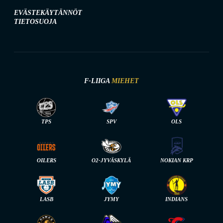
EVÄSTEKÄYTÄNNÖT
TIETOSUOJA
F-LIIGA
MIEHET
TPS
SPV
OLS
OILERS
O2-JYVÄSKYLÄ
NOKIAN KRP
LASB
JYMY
INDIANS