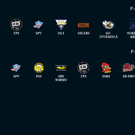
F-
TPS
SPV
OLS
OILERS
O2-
NOK
JYVÄSKYLÄ
KR
F
SPV
PSS
SBS
TPS
SSRA
SB-PRO
WIRMO