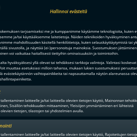
Hallinnoi evästeitä
NTA PORISSA, HUIPPUPELEJÄ
okemuksen tarjoamiseksi me ja kumppanimme käytämme teknologioita, kuten ev
-LIIGAN PRESEASON
KETKÄ OVAT KESÄN KOVIMMAT
ksemme ja/tai käyttääksemme laitetietoja. Näiden tekniikoiden hyväksyminen ant
UHDIN KATTAUKSEN
SEURAA TÄSTÄ SEUROJEN JUL
imme mahdollisuuden käsitellä henkilötietoja, kuten selauskäyttäytymistä tai yks
ETTÄ
SOPIMUSTILANTEITA
tällä sivustolla, ja näyttää (ei-)personoituja mainoksia. Suostumuksen jättäminen 
nen voi vaikuttaa haitallisesti tiettyihin ominaisuuksiin ja toimintoihin.
lta hyväksyäksesi yllä olevat tai tehdäksesi tarkkoja valintoja. Valintasi koskevat
 Voit muuttaa asetuksiasi milloin tahansa, mukaan lukien suostumuksesi peruutta
lä evästekäytännön vaihtopainikkeita tai napsauttamalla näytön alareunassa ole
hallintapainiketta.
t
 tallentaminen laitteelle ja/tai laitteella olevien tietojen käyttö, Mainonnan teho
en alusta ratkaisuhetkiin asti.
inen, Sisällön tehokkuuden mittaaminen, Yleisöjen ymmärtäminen eri lähteistä
 olevien tietojen, tilastojen tai yhdistelmien avulla.
nointi
tallentaminen laitteelle ja/tai laitteella olevien tietojen käyttö, Rajoitettujen tietoj