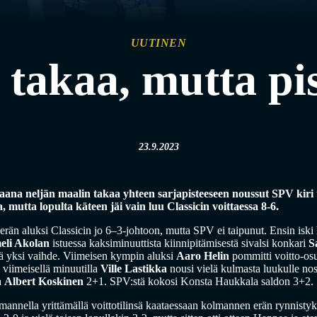
UUTINEN
takaa, mutta pis
23.9.2023
aana neljän maalin takaa yhteen sarjapisteeseen noussut SPV kiri 
 mutta lopulta käteen jäi vain luu Classicin voittaessa 8-6.
rän aluksi Classicin jo 6–3-johtoon, mutta SPV ei taipunut. Ensin iski
eli Akolan
istuessa kaksiminuuttista kiinnipitämisestä sivalsi konkari
S
elä yksi vaihde. Viimeisen kympin aluksi
Aaro Helin
pommitti voitto-o
i viimeisellä minuutilla
Ville Lastikka
nousi vielä kulmasta luukulle n
a
Albert Koskinen
2+1. SPV:stä kokosi Konsta Haukkala saldon 3+2.
annella yrittämällä voittotilinsä kaataessaan kolmannen erän rynnisty