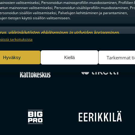
ainosten valitsemiseksi, Personoidun mainosprofiilin muodostaminen, Profiilien 
tun mainonnan valitsemiseksi, Personoidun sisältöprofiilin muodostaminen, Prof
ersonoidun sisällön valitsemiseksi, Palvelujen kehittäminen ja parantaminen,
tujen tietojen käyttö sisällön valitsemiseen.
urva, väärinkäytösten ehkäiseminen ja virheiden korjaaminen,
F-LIIGAN
KUMPPANIT
an ja sisällön tekninen jakelu, Tallenna ja ilmaise
Aina a
näistä tarkoituksista
ojavalintasi.
Tarkemmat ti
Hyväksy
Kiellä