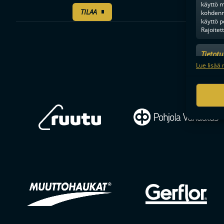
käyttö m
TILAA
kohdenne
käyttö p
Rajoitet
Tietot
Mainonn
Lue lisää 
tietosu