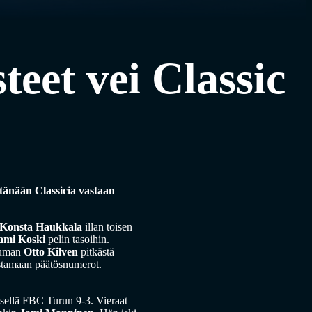
teet vei Classic
tänään Classicia vastaan
Konsta Haukkala
illan toisen
ami Koski
pelin tasoihin.
suman
Otto Kilven
pitkästä
ostamaan päätösnumerot.
ksellä FBC Turun 9-3. Vieraat