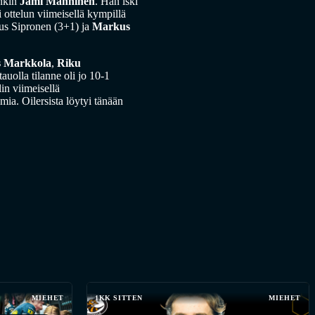
enkin
Jami Manninen
. Hän iski
ottelun viimeisellä kympillä
kus Sipronen (3+1) ja
Markus
 Markkola
,
Riku
auolla tilanne oli jo 10-1
in viimeisellä
mia. Oilersista löytyi tänään
MIEHET
1KK SITTEN
MIEHET