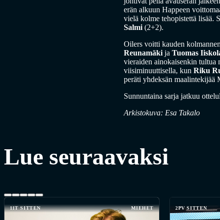
johtivat peliä avauserän jälkeen
erän alkuun Happeen voittomaal
vielä kolme tehopistettä lisää
Salmi
(2+2).
Oilers voitti kauden kolmannen
Reunamäki
ja
Tuomas Iiskol
vieraiden ainokaisenkin tultua 
viisiminuuttisella, kun
Riku R
peräti yhdeksän maalintekijää
Sunnuntaina sarja jatkuu ottel
Arkistokuva: Esa Takalo
Lue seuraavaksi
11T SITTEN
MIEHET
2PV SITTEN