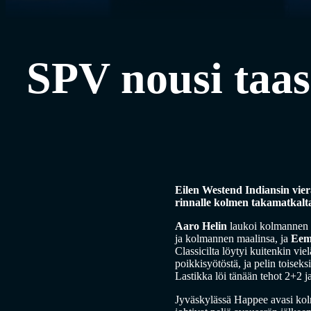
SPV nousi taas 
Eilen Westend Indiansin vier
rinnalle kolmen takamatkalta,
Aaro Helin
laukoi kolmannen e
ja kolmannen maalinsa, ja
Eem
Classicilta löytyi kuitenkin vi
poikkisyötöstä, ja pelin toiseks
Lastikka löi tänään tehot 2+2 j
Jyväskylässä Happee avasi kolm