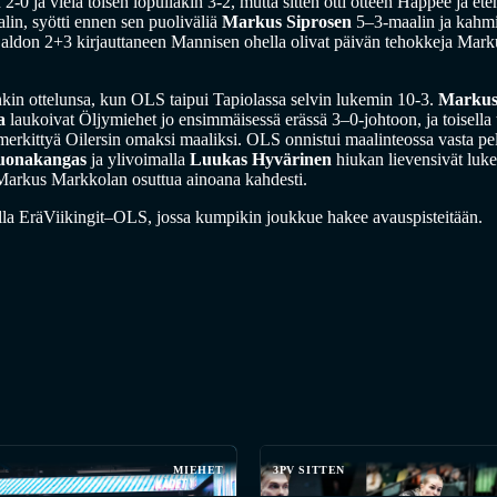
 2-0 ja vielä toisen lopullakin 3-2, mutta sitten otti otteen Happee ja et
in, syötti ennen sen puoliväliä
Markus Siprosen
5–3-maalin ja kahmi 
. Saldon 2+3 kirjauttaneen Mannisen ohella olivat päivän tehokkeja Mar
kin ottelunsa, kun OLS taipui Tapiolassa selvin lukemin 10-3.
Markus
a
laukoivat Öljymiehet jo ensimmäisessä erässä 3–0-johtoon, ja toisella t
merkittyä Oilersin omaksi maaliksi. OLS onnistui maalinteossa vasta pel
uonakangas
ja ylivoimalla
Luukas Hyvärinen
hiukan lievensivät luke
 Markus Markkolan osuttua ainoana kahdesti.
ulla EräViikingit–OLS, jossa kumpikin joukkue hakee avauspisteitään.
MIEHET
3PV SITTEN