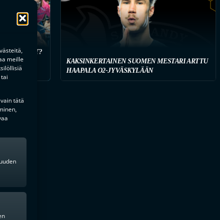
ästeitä,
 HANKINNAT?
aa meille
KAISTUJA
KAKSINKERTAINEN SUOMEN MESTARI ARTTU
ilöllisiä
HAAPALA O2-JYVÄSKYLÄÄN
tai
 vain tätä
minen,
vaa
kkuuden
en