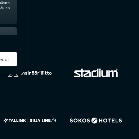
käyttö
iilien
ktiivinen
edot