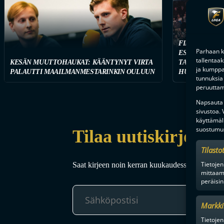
FINAALIUUSI
Parhaan k
ESPOOSSA – F
tallentaa
KESÄN MUUTTOHAUKAT: KÄÄNTYNYT VIRTA
TARJOILEE T
ja kumppan
PALAUTTI MAAILMANMESTARINKIN OULUUN
HUIPPUVIIHD
tunnuksia 
peruuttami
Napsauta a
sivustoa.
käyttämäl
suostumus
Tilaa uutiskirje
Tilasto
Tietojen
Saat kirjeen noin kerran kuukaudessa F-liigakaud
mittaam
peräisin
Markki
Tietojen 