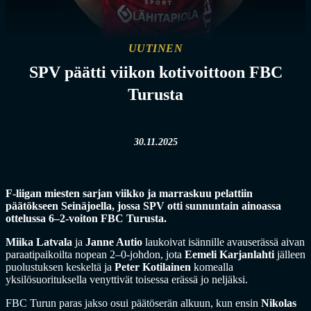
UUTINEN
SPV päätti viikon kotivoittoon FBC
Turusta
30.11.2025
F-liigan miesten sarjan viikko ja marraskuu pelattiin
päätökseen Seinäjoella, jossa SPV otti sunnuntain ainoassa
ottelussa 6–2-voiton FBC Turusta.
Miika Latvala
ja
Janne Autio
laukoivat isännille avauserässä aivan
paraatipaikoilta nopean 2–0-johdon, jota
Eemeli Karjanlahti
jälleen
puolustuksen keskeltä ja
Peter Kotilainen
komealla
yksilösuorituksella venyttivät toisessa erässä jo neljäksi.
FBC Turun paras jakso osui päätöserän alkuun, kun ensin
Nikolas