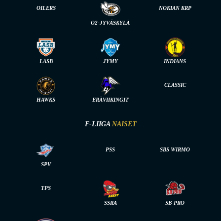
OILERS
NOKIAN KRP
O2-JYVÄSKYLÄ
LASB
JYMY
INDIANS
CLASSIC
HAWKS
ERÄVIIKINGIT
F-LIIGA
NAISET
PSS
SBS WIRMO
SPV
TPS
SSRA
SB-PRO