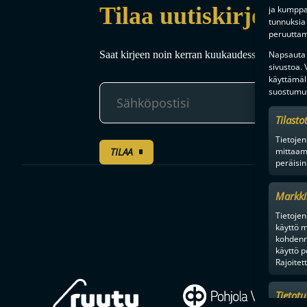
Tilaa uutiskirje
ja kumppan
tunnuksia 
peruuttami
Saat kirjeen noin kerran kuukaudessa F-liigakaud
Napsauta a
sivustoa.
käyttämäl
suostumus
Tilasto
Tietojen
TILAA
mittaam
peräisin
Markki
Tietojen 
käyttö m
kohdenne
käyttö p
Rajoitet
Tietot