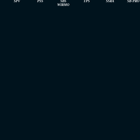
SPV
PSS
SBS
TPS
SSRA
SB-PRO
WIRMO