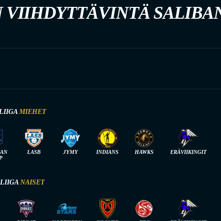
 VIIHDYTTÄVINTÄ SALIBA
LIIGA
MIEHET
IAN
LASB
JYMY
INDIANS
HAWKS
ERÄVIIKINGIT
P
-LIIGA
NAISET