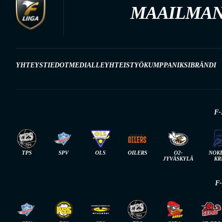
MAAILMAN
YHTEYSTIEDOT
MEDIALLE
YHTEISTYÖKUMPPANIKSI
BRÄNDI
F-
TPS
SPV
OLS
OILERS
O2-
NOK
JYVÄSKYLÄ
KR
F