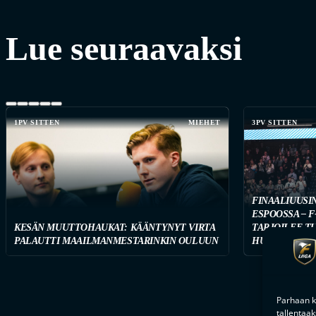
Lue seuraavaksi
1PV SITTEN
MIEHET
3PV SITTEN
FINAALIUUSI
ESPOOSSA – F
KESÄN MUUTTOHAUKAT: KÄÄNTYNYT VIRTA
TARJOILEE T
PALAUTTI MAAILMANMESTARINKIN OULUUN
HUIPPUVIIHD
Parhaan k
tallentaa