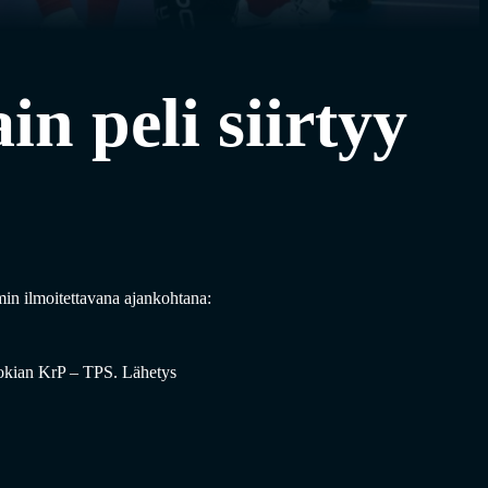
n peli siirtyy
min ilmoitettavana ajankohtana:
Nokian KrP – TPS. Lähetys