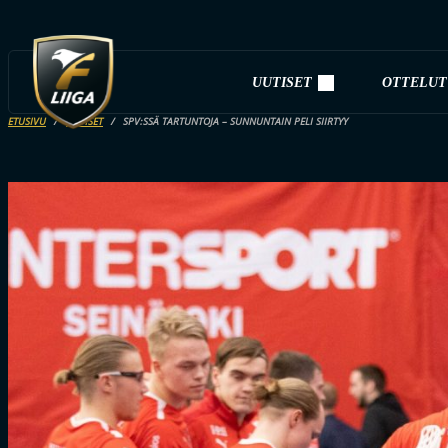
UUTISET
OTTELUT
ETUSIVU
UUTISET
SPV:SSÄ TARTUNTOJA – SUNNUNTAIN PELI SIIRTYY