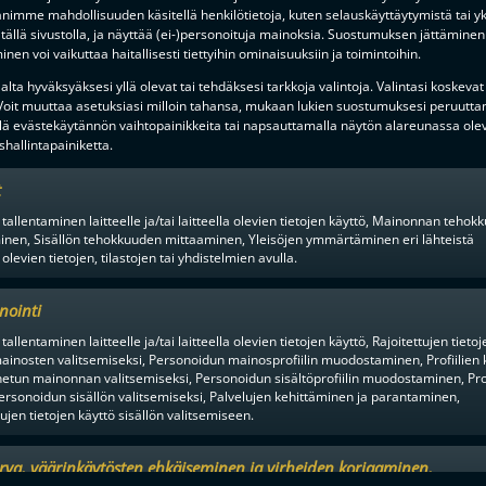
imme mahdollisuuden käsitellä henkilötietoja, kuten selauskäyttäytymistä tai yks
tällä sivustolla, ja näyttää (ei-)personoituja mainoksia. Suostumuksen jättäminen 
nen voi vaikuttaa haitallisesti tiettyihin ominaisuuksiin ja toimintoihin.
en alusta ratkaisuhetkiin asti.
lta hyväksyäksesi yllä olevat tai tehdäksesi tarkkoja valintoja. Valintasi koskevat
 Voit muuttaa asetuksiasi milloin tahansa, mukaan lukien suostumuksesi peruutta
lä evästekäytännön vaihtopainikkeita tai napsauttamalla näytön alareunassa ole
hallintapainiketta.
t
 tallentaminen laitteelle ja/tai laitteella olevien tietojen käyttö, Mainonnan teho
inen, Sisällön tehokkuuden mittaaminen, Yleisöjen ymmärtäminen eri lähteistä
 olevien tietojen, tilastojen tai yhdistelmien avulla.
nointi
tallentaminen laitteelle ja/tai laitteella olevien tietojen käyttö, Rajoitettujen tietoj
F-LIIGAN
KUMPPANIT
ainosten valitsemiseksi, Personoidun mainosprofiilin muodostaminen, Profiilien 
tun mainonnan valitsemiseksi, Personoidun sisältöprofiilin muodostaminen, Prof
ersonoidun sisällön valitsemiseksi, Palvelujen kehittäminen ja parantaminen,
tujen tietojen käyttö sisällön valitsemiseen.
urva, väärinkäytösten ehkäiseminen ja virheiden korjaaminen,