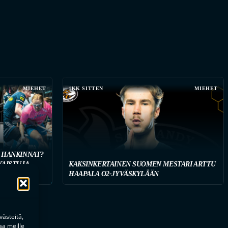
MIEHET
1KK SITTEN
MIEHET
 HANKINNAT?
KAISTUJA
KAKSINKERTAINEN SUOMEN MESTARI ARTTU
HAAPALA O2-JYVÄSKYLÄÄN
ästeitä,
aa meille