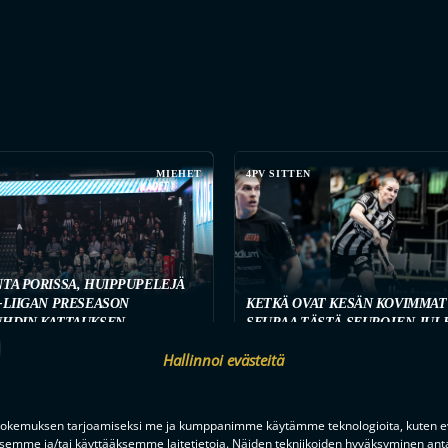
MIEHET
4PV SITTEN
NTA PORISSA, HUIPPUPELEJÄ
-LIIGAN PRESEASON
KETKÄ OVAT KESÄN KOVIMMAT
UHDIN KATTAUKSEN
SEURAA TÄSTÄ SEUROJEN JUL
ETTÄ
SOPIMUSTILANTEITA
Hallinnoi evästeitä
okemuksen tarjoamiseksi me ja kumppanimme käytämme teknologioita, kuten ev
ksemme ja/tai käyttääksemme laitetietoja. Näiden tekniikoiden hyväksyminen ant