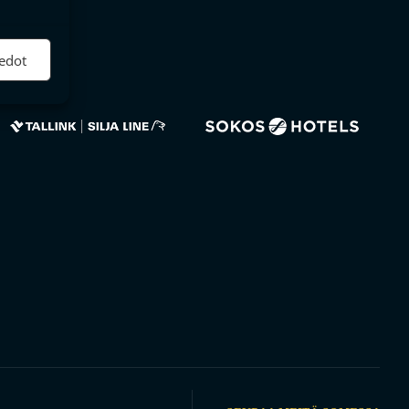
ktiivinen
edot