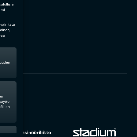
ilöllisiä
tai
 vain tätä
minen,
vaa
kkuuden
en
käyttö
iilien