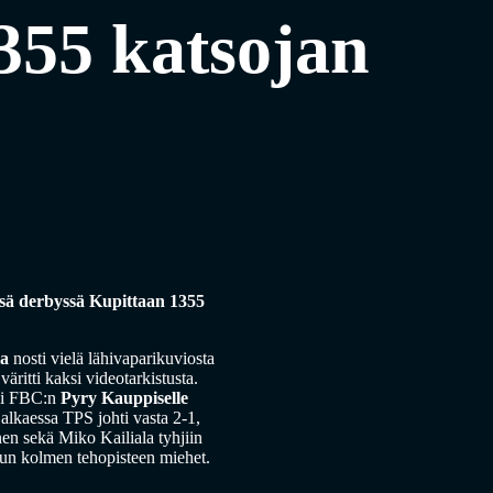
355 katsojan
sä derbyssä Kupittaan 1355
la
nosti vielä lähivaparikuviosta
äritti kaksi videotarkistusta.
tui FBC:n
Pyry Kauppiselle
alkaessa TPS johti vasta 2-1,
en sekä Miko Kailiala tyhjiin
lun kolmen tehopisteen miehet.