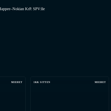
 Happee–Nokian KrP. SPV:lle
MIEHET
1KK SITTEN
MIEHET