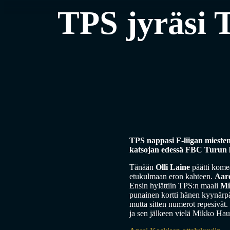
TPS jyräsi 
TPS nappasi F-liigan mieste
katsojan edessä FBC Turun l
Tänään
Olli Laine
päätti kome
etukulmaan eron kahteen.
Aaro
Ensin hylättiin TPS:n maali
Mi
punainen kortti hänen kyynärpä
mutta sitten numerot repesivät.
ja sen jälkeen vielä Mikko Hau