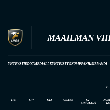
MAAILMAN VII
YHTEYSTIEDOT
MEDIALLE
YHTEISTYÖKUMPPANIKSI
BRÄNDI
F-
TPS
SPV
OLS
OILERS
O2-
NOK
JYVÄSKYLÄ
KR