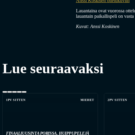
Anssi Koskisen ottelukuviin
Lauantaina ovat vuorossa ott
lauantain paikallispeli on vast
Kuvat: Anssi Koskinen
Lue seuraavaksi
1PV SITTEN
MIEHET
2PV SITTEN
FINAALIUUSINTA PORISSA, HUIPPUPELEJÄ