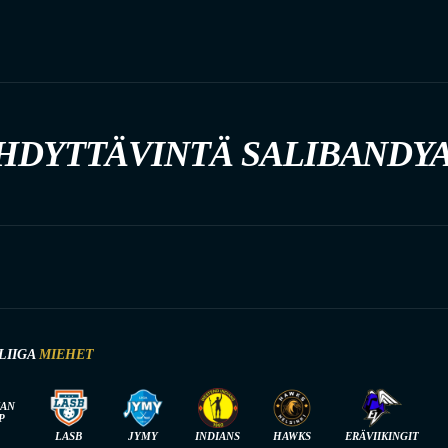
HDYTTÄVINTÄ SALIBANDY
LIIGA
MIEHET
IAN
P
LASB
JYMY
INDIANS
HAWKS
ERÄVIIKINGIT