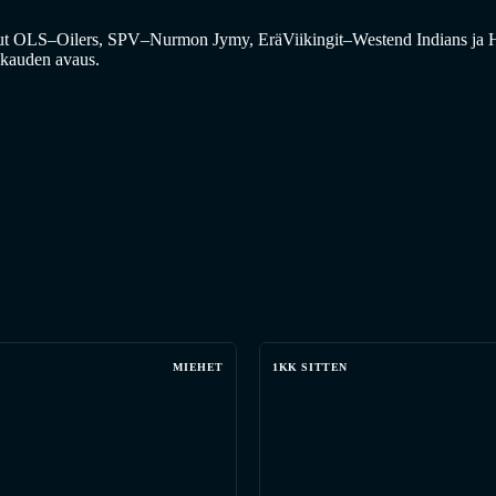
elut OLS–Oilers, SPV–Nurmon Jymy, EräViikingit–Westend Indians ja
a kauden avaus.
MIEHET
1KK SITTEN