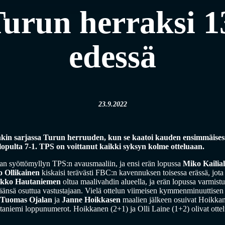
Turun herraksi 1
edessä
23.9.2022
nkin sarjassa Turun herruuden, kun se kaatoi kauden ensimmäises
opulta 7-1. TPS on voittanut kaikki syksyn kolme otteluaan.
an syöttömyllyn TPS:n avausmaaliin, ja ensi erän lopussa
Miko Kailia
 Ollikainen
kiskaisi terävästi FBC:n kavennuksen toisessa erässä, jota v
kko Hautaniemen
oltua maalivahdin alueella, ja erän lopussa varmis
änsä osuttua vastustajaan. Vielä ottelun viimeisen kymmenminuuttisen 
Tuomas Ojalan
ja
Janne Hoikkasen
maalien jälkeen osuivat Hoikkan
taniemi loppunumerot. Hoikkanen (2+1) ja Olli Laine (1+2) olivat otte