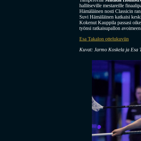
hallitseville mestareille finaali
Hämäläinen nosti Classicin rang
Suvi Hämäläinen katkaisi keski
Kokenut Kauppila passasi oikeal
työnsi ratkaisupallon avoimee
Esa Takalon ottelukuviin
Kuvat: Jarmo Koskela ja Esa 