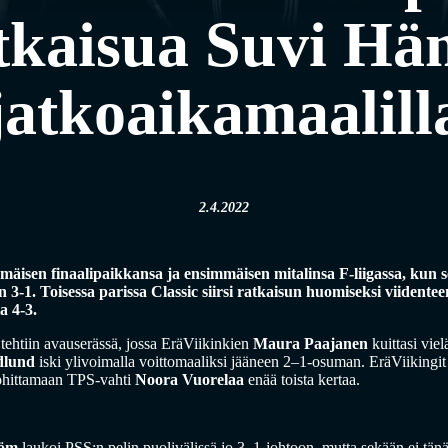
ratkaisua Suvi Hä
jatkoaikamaalill
2.4.2022
äisen finaalipaikkansa ja ensimmäisen mitalinsa F-liigassa, kun se
an 3-1. Toisessa parissa Classic siirsi ratkaisun huomiseksi viident
a 4-3.
 tehtiin avauserässä, jossa EräViikinkien
Maura Paajanen
kuittasi vie
dlund
iski ylivoimalla voittomaaliksi jääneen 2–1-osuman. EräViikingit
ohittamaan TPS-vahti
Noora Vuorelaa
enää toista kertaa.
röm
laukoi PSS:n pelin puolivälissä jo 3–1-johtoon, mutta sekään ei tänä