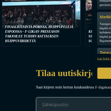
mittaam
peräisin
Markki
Tietojen 
FINAALIUUSINTA PORISSA, HUIPPUPELEJÄ
käyttö m
ESPOOSSA – F-LIIGAN PRESEASON
KETKÄ OVAT 
kohdenne
käyttö p
TARJOILEE TUHDIN KATTAUKSEN
SEURAA TÄST
Rajoitet
HUIPPUVIIHDETTÄ
SOPIMUSTILA
Tietot
Mainonn
Lue lisää 
tietosu
Tilaa uutiskirje
Saat kirjeen noin kerran kuukaudessa F-liigakaud