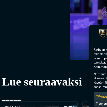
Parhaan k
tallentaa
ja kumppan
tunnuksia 
peruuttami
Napsauta a
Lue seuraavaksi
sivustoa.
käyttämäl
suostumus
Tilasto
Tietojen
1PV SITTEN
MIEHET
2PV SITTEN