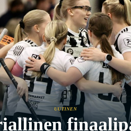
UUTINEN
iallinen finaali