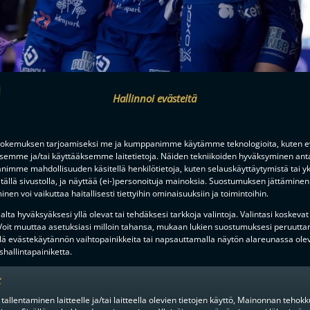
Hallinnoi evästeitä
okemuksen tarjoamiseksi me ja kumppanimme käytämme teknologioita, kuten ev
ksemme ja/tai käyttääksemme laitetietoja. Näiden tekniikoiden hyväksyminen ant
imme mahdollisuuden käsitellä henkilötietoja, kuten selauskäyttäytymistä tai yks
tällä sivustolla, ja näyttää (ei-)personoituja mainoksia. Suostumuksen jättäminen 
nen voi vaikuttaa haitallisesti tiettyihin ominaisuuksiin ja toimintoihin.
lta hyväksyäksesi yllä olevat tai tehdäksesi tarkkoja valintoja. Valintasi koskevat
 Voit muuttaa asetuksiasi milloin tahansa, mukaan lukien suostumuksesi peruutta
lä evästekäytännön vaihtopainikkeita tai napsauttamalla näytön alareunassa ole
hallintapainiketta.
t
 tallentaminen laitteelle ja/tai laitteella olevien tietojen käyttö, Mainonnan teho
MIEHET
1KK SITTEN