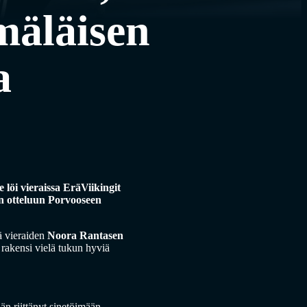
mäläisen
a
 löi vieraissa EräViikingit
een otteluun Porvooseen
lä vieraiden
Noora Rantasen
 rakensi vielä tukun hyviä
än riittänyt sinetöimään