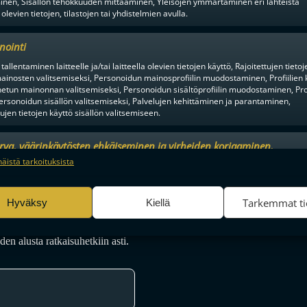
inen, Sisällön tehokkuuden mittaaminen, Yleisöjen ymmärtäminen eri lähteistä
 olevien tietojen, tilastojen tai yhdistelmien avulla.
nointi
tallentaminen laitteelle ja/tai laitteella olevien tietojen käyttö, Rajoitettujen tietoj
ainosten valitsemiseksi, Personoidun mainosprofiilin muodostaminen, Profiilien 
KESÄN KOVIMMAT HANKINNAT?
tun mainonnan valitsemiseksi, Personoidun sisältöprofiilin muodostaminen, Prof
ersonoidun sisällön valitsemiseksi, Palvelujen kehittäminen ja parantaminen,
Ä SEUROJEN JULKAISTUJA
tujen tietojen käyttö sisällön valitsemiseen.
NTEITA
FBC LOISTOLLE RUOTSALAISV
urva, väärinkäytösten ehkäiseminen ja virheiden korjaaminen,
an ja sisällön tekninen jakelu, Tallenna ja ilmaise
Aina a
näistä tarkoituksista
ojavalintasi.
Tarkemmat ti
Hyväksy
Kiellä
en alusta ratkaisuhetkiin asti.