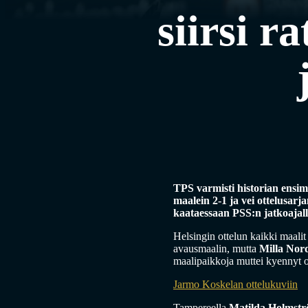
siirsi 
TPS varmisti historian ensimm
maalein 2-1 ja vei ottelusarj
kaataessaan PSS:n jatkoajall
Helsingin ottelun kaikki maalit
avausmaalin, mutta
Milla Nor
maalipaikkoja muttei kyennyt 
Jarmo Koskelan ottelukuviin
Tampereella
Matilda Holmst