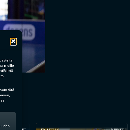
ästeitä,
aa meille
ilöllisiä
tai
 vain tätä
minen,
vaa
kkuuden
MIEHET
1KK SITTEN
MIEHET