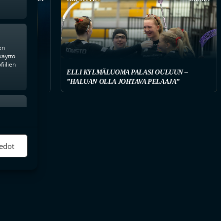
en
käyttö
iilien
ELLI KYLMÄLUOMA PALASI OULUUN –
AHVISTUS
”HALUAN OLLA JOHTAVA PELAAJA”
ktiivinen
edot