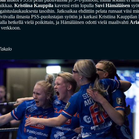
paikkaa.
Kristiina Kauppila
kavensi erän lopulla
Suvi Hämäläisen
syöt
aistuslaukauksesta tasoihin. Jatkoaikaa ehdittiin pelata runsaat viisi 
viivalla ilmasta PSS-puolustajan syötön ja karkasi Kristiina Kauppila
la hetkellä vielä poikittain, ja Hämäläinen odotti vielä maalivahti
Arla
n verkkoon.
Takalo