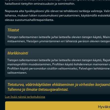
haitallisesti tiettyihin ominaisuuksiin ja toimintoihin.
Napsauta alta hyväksyäksesi yllä olevat tai tehdäksesi tarkkoja valintoja. Vali
tahansa, mukaan lukien suostumuksesi peruuttaminen, käyttämällä evästekäy
olevaa suostumushallintapainiketta.
Tilastot
Tietojen tallentaminen laitteelle ja/tai laitteella olevien tietojen käyttö,
mittaaminen, Yleisöjen ymmärtäminen eri lähteistä peräisin olevien tietojen, 
Markkinointi
Tietojen tallentaminen laitteelle ja/tai laitteella olevien tietojen käyttö, Ra
mainosprofiilin muodostaminen, Profiilien käyttö kohdennetun mainonnan v
Profiilien käyttö personoidun sisällön valitsemiseksi, Palvelujen kehittämine
valitsemiseen.
Tietoturva, väärinkäytösten ehkäiseminen ja virheiden korjaami
Tallenna ja ilmaise tietosuojavalintasi.
Lue lisää näistä tarkoituksista
Hyväk