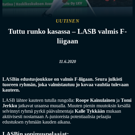
UUTINEN
Tuttu runko kasassa – LASB valmis F-
liigaan
11.6.2020
LASBin edustusjoukkue on valmis F-liigaan. Seura julkisti
tuoreen ryhmän, joka valmistautuu jo kovaa vauhtia tulevaan
kauteen.
LASB lähtee kauteen tutulla rungolla:
Roope Kainulainen
ja
Tomi
Jerkku
jatkavat uraansa muualla. Muuten pienin muutoksin kesällä
selvinnyt ryhmä pyrkii päävalmentaja
Kalle Tykkään
mukaan
aktiivisesti nostamaan A-junioreista potentiaalisia pelaajia
edustuksen ryhmään kauden aikana.
LASBin sopimuspelaajat: