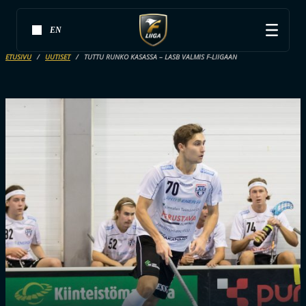
EN
ETUSIVU
UUTISET
TUTTU RUNKO KASASSA – LASB VALMIS F-LIIGAAN