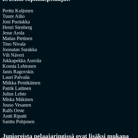
Perttu Koljonen
Tuure Ailio
Joni Puolakka
Henri Stenberg
Jesse Arola
Matias Pietinen
Tino Nivala
Joonatan Surakka
Vili Näveri
Jukkapekka Auroila
Konsta Lehtonen
Janis Ragovskis
Lauri Palvaila
Miikka Pentikäinen
Patrik Laitinen
Julius Lehto
Miska Mäkinen
Juuso Vesanen
Ralfs Orste
Antti Ripatti
Santtu Pohjonen
Junioreista pelaajaringissä ovat lisäksi mukana