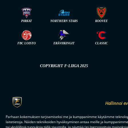
PIRKAT
NORTHERN STARS
KOOVEE
FBC LOISTO
ERÄVIIKINGIT
CLASSIC
COPYRIGHT F-LIIGA 2025
Hallinnoi ev
Parhaan kokemuksen tarjoamiseksi me ja kumppanimme käytämme teknologio
laitetietoja. Näiden tekniikoiden hyväksyminen antaa meille ja kumppanimme 
tai yksilöllisiä tunnuksia tällä sivustolla, ja näyttää (ei-)personoituja maino