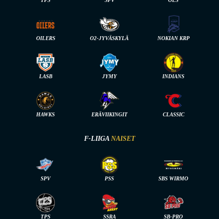
OILERS
O2-JYVÄSKYLÄ
NOKIAN KRP
LASB
JYMY
INDIANS
HAWKS
ERÄVIIKINGIT
CLASSIC
F-LIIGA
NAISET
SPV
PSS
SBS WIRMO
TPS
SSRA
SB-PRO