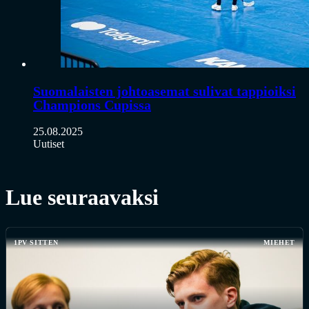
Suomalaisten johtoasemat sulivat tappioiksi
Champions Cupissa
25.08.2025
Uutiset
Lue seuraavaksi
1PV SITTEN
MIEHET