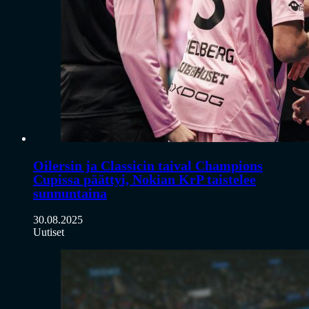
Oilersin ja Classicin taival Champions
Cupissa päättyi, Nokian KrP taistelee
sunnuntaina
30.08.2025
Uutiset