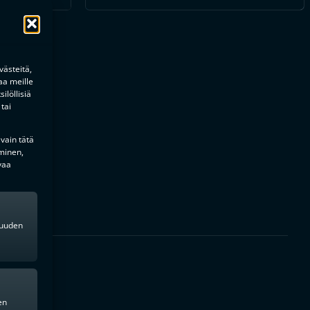
ästeitä,
aa meille
ilöllisiä
tai
 vain tätä
minen,
vaa
kkuuden
en