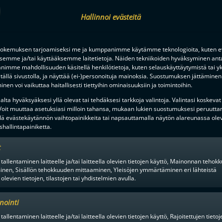
Hallinnoi evästeitä
okemuksen tarjoamiseksi me ja kumppanimme käytämme teknologioita, kuten ev
ksemme ja/tai käyttääksemme laitetietoja. Näiden tekniikoiden hyväksyminen ant
imme mahdollisuuden käsitellä henkilötietoja, kuten selauskäyttäytymistä tai yks
tällä sivustolla, ja näyttää (ei-)personoituja mainoksia. Suostumuksen jättäminen 
nen voi vaikuttaa haitallisesti tiettyihin ominaisuuksiin ja toimintoihin.
en alusta ratkaisuhetkiin asti.
lta hyväksyäksesi yllä olevat tai tehdäksesi tarkkoja valintoja. Valintasi koskevat
 Voit muuttaa asetuksiasi milloin tahansa, mukaan lukien suostumuksesi peruutta
lä evästekäytännön vaihtopainikkeita tai napsauttamalla näytön alareunassa ole
hallintapainiketta.
t
 tallentaminen laitteelle ja/tai laitteella olevien tietojen käyttö, Mainonnan teho
inen, Sisällön tehokkuuden mittaaminen, Yleisöjen ymmärtäminen eri lähteistä
 olevien tietojen, tilastojen tai yhdistelmien avulla.
nointi
F-LIIGAN
KUMPPANIT
tallentaminen laitteelle ja/tai laitteella olevien tietojen käyttö, Rajoitettujen tietoj