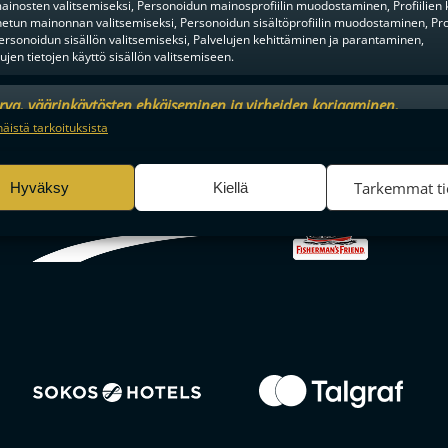
ainosten valitsemiseksi, Personoidun mainosprofiilin muodostaminen, Profiilien 
tun mainonnan valitsemiseksi, Personoidun sisältöprofiilin muodostaminen, Prof
ersonoidun sisällön valitsemiseksi, Palvelujen kehittäminen ja parantaminen,
tujen tietojen käyttö sisällön valitsemiseen.
urva, väärinkäytösten ehkäiseminen ja virheiden korjaaminen,
an ja sisällön tekninen jakelu, Tallenna ja ilmaise
Aina a
näistä tarkoituksista
ojavalintasi.
Tarkemmat ti
Hyväksy
Kiellä