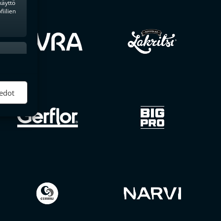
käyttö
iilien
ktiivinen
edot