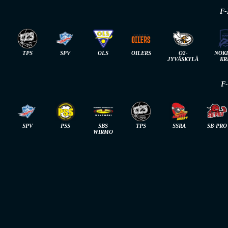
F-
TPS
SPV
OLS
OILERS
O2-
NOK
JYVÄSKYLÄ
KR
F
SPV
PSS
SBS
TPS
SSRA
SB-PRO
WIRMO