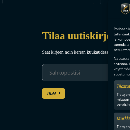
Parhaan k
Tilaa uutiskirje
tallentaa
ja kumppan
tunnuksia 
peruuttami
Saat kirjeen noin kerran kuukaudessa F-liigakaud
Napsauta a
sivustoa.
käyttämäl
suostumus
Tilasto
TILAA
Tietojen
mittaam
peräisin
Markki
Tietojen 