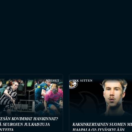
MIEHET
1KK SITTEN
KESÄN KOVIMMAT HANKINNAT?
Ä SEUROJEN JULKAISTUJA
KAKSINKERTAINEN SUOMEN ME
NTEITA
HAAPALA O2-JYVÄSKYLÄÄN