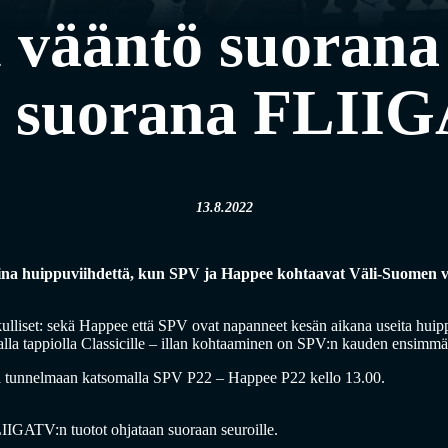
 vääntö suorana 
 suorana FLIIG
13.8.2022
na huippuviihdettä, kun SPV ja Happee kohtaavat Väli-Suomen vä
ulliset: sekä Happee että SPV ovat napanneet kesän aikana useita hui
alla tappiolla Classicille – illan kohtaaminen on SPV:n kauden ensimmä
tyä tunnelmaan katsomalla SPV P22 – Happee P22 kello 13.00.
LIIGATV:n tuotot ohjataan suoraan seuroille.