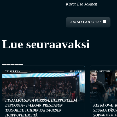
Kuva: Esa Jokinen
KATSO LÄHETYS!
Lue seuraavaksi
7T SITTEN
MIEHET
1PV SITTEN
FINAALIUUSINTA PORISSA, HUIPPUPELEJÄ
ESPOOSSA – F-LIIGAN PRESEASON
KETKÄ OVAT 
TARJOILEE TUHDIN KATTAUKSEN
SEURAA TÄST
HUIPPUVIIHDETTÄ
SOPIMUSTILA