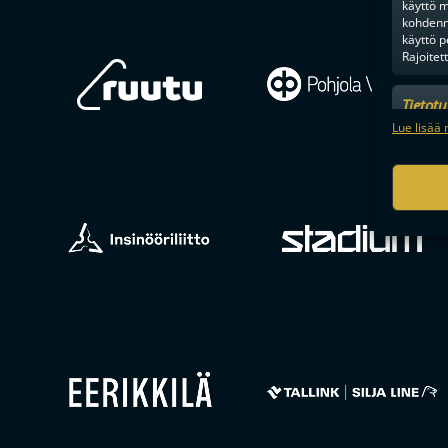
käyttö m
kohdenne
käyttö p
Rajoitet
Tietot
Mainonn
Lue lisää 
tietosu