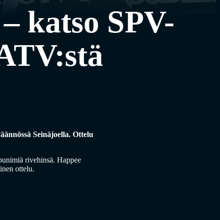
– katso SPV-
ATV:stä
ännössä Seinäjoella. Ottelu
ppunimiä rivehinsä. Happee
inen ottelu.