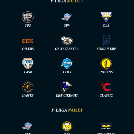
F-LIIGA
MIEHET
TPS
SPV
OLS
OILERS
O2-JYVÄSKYLÄ
NOKIAN KRP
LASB
JYMY
INDIANS
HAWKS
ERÄVIIKINGIT
CLASSIC
F-LIIGA
NAISET