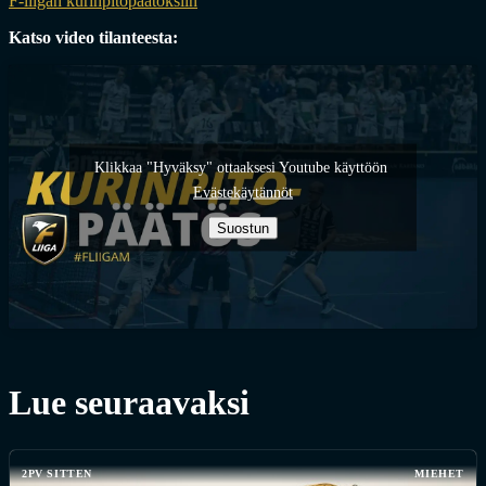
F-liigan kurinpitopäätöksiin
Katso video tilanteesta:
Klikkaa "Hyväksy" ottaaksesi Youtube käyttöön
Evästekäytännöt
Suostun
Lue seuraavaksi
2PV SITTEN
MIEHET