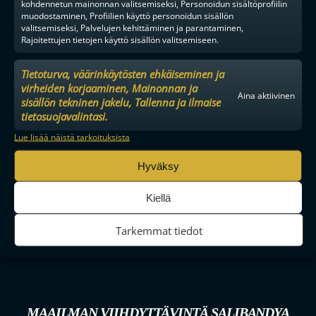
kohdennetun mainonnan valitsemiseksi, Personoidun sisältöprofiilin
muodostaminen, Profiilien käyttö personoidun sisällön
valitsemiseksi, Palvelujen kehittäminen ja parantaminen,
Rajoitettujen tietojen käyttö sisällön valitsemiseen.
Tietoturva, väärinkäytösten ehkäiseminen ja
virheiden korjaaminen, Mainonnan ja
Aina aktiivinen
sisällön tekninen jakelu, Tallenna ja ilmaise
tietosuojavalintasi.
Lue lisää näistä tarkoituksista
Hyväksy
Kiellä
Tarkemmat tiedot
MAAILMAN VIIHDYTTÄVINTÄ SALIBANDYA