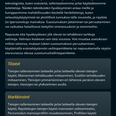
teknologioita, kuten evästeitä, tallentaaksemme ja/tai käyttääksemme
laitetietoja. Näiden tekniikoiden hyväksyminen antaa meille ja
kumppanimme mahdollisuuden käsitellä henkilötietoja, kuten
selauskäyttäytymistä tai yksilöllisiä tunnuksia tällä sivustolla, ja näyttää
TILAA
(ei-)personoituja mainoksia. Suostumuksen jättäminen tai peruuttaminen
voi vaikuttaa haitallisesti tiettyihin ominaisuuksiin ja toimintoihin.
Napsauta alta hyväksyäksesi yllä olevat tai tehdäksesi tarkkoja
F-LIIGAN
KUMPPANIT
valintoja. Valintasi koskevat vain tätä sivustoa. Voit muuttaa asetuksiasi
milloin tahansa, mukaan lukien suostumuksesi peruuttaminen,
käyttämällä evästekäytännön vaihtopainikkeita tai napsauttamalla näytön
alareunassa olevaa suostumushallintapainiketta.
Tilastot
Tietojen tallentaminen laitteelle ja/tai laitteella olevien tietojen
käyttö, Mainonnan tehokkuuden mittaaminen, Sisällön tehokkuuden
mittaaminen, Yleisöjen ymmärtäminen eri lähteistä peräisin olevien
tietojen, tilastojen tai yhdistelmien avulla.
Markkinointi
Tietojen tallentaminen laitteelle ja/tai laitteella olevien tietojen
käyttö, Rajoitettujen tietojen käyttö mainosten valitsemiseksi,
Personoidun mainosprofiilin muodostaminen, Profiilien käyttö