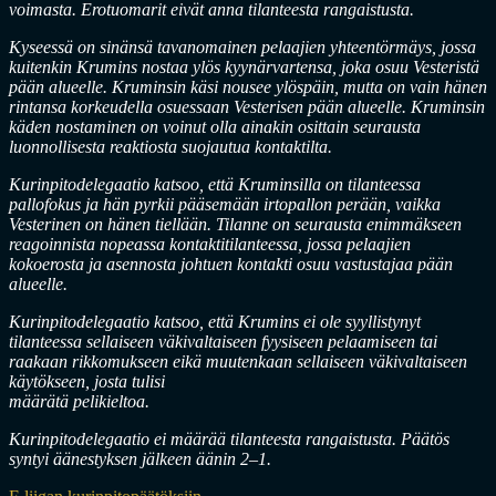
voimasta. Erotuomarit eivät anna tilanteesta rangaistusta.
Kyseessä on sinänsä tavanomainen pelaajien yhteentörmäys, jossa
kuitenkin Krumins nostaa ylös kyynärvartensa, joka osuu Vesteristä
pään alueelle. Kruminsin käsi nousee ylöspäin, mutta on vain hänen
rintansa korkeudella osuessaan Vesterisen pään alueelle. Kruminsin
käden nostaminen on voinut olla ainakin osittain seurausta
luonnollisesta reaktiosta suojautua kontaktilta.
Kurinpitodelegaatio katsoo, että Kruminsilla on tilanteessa
pallofokus ja hän pyrkii pääsemään irtopallon perään, vaikka
Vesterinen on hänen tiellään. Tilanne on seurausta enimmäkseen
reagoinnista nopeassa kontaktitilanteessa, jossa pelaajien
kokoerosta ja asennosta johtuen kontakti osuu vastustajaa pään
alueelle.
Kurinpitodelegaatio katsoo, että Krumins ei ole syyllistynyt
tilanteessa sellaiseen väkivaltaiseen fyysiseen pelaamiseen tai
raakaan rikkomukseen eikä muutenkaan sellaiseen väkivaltaiseen
käytökseen, josta tulisi
määrätä pelikieltoa.
Kurinpitodelegaatio ei määrää tilanteesta rangaistusta. Päätös
syntyi äänestyksen jälkeen äänin 2–1.