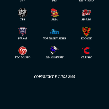
SPV
PSS
SBS WIRMO
TPS
SSRA
SB-PRO
PIRKAT
NORTHERN STARS
KOOVEE
FBC LOISTO
ERÄVIIKINGIT
CLASSIC
COPYRIGHT F-LIIGA 2025