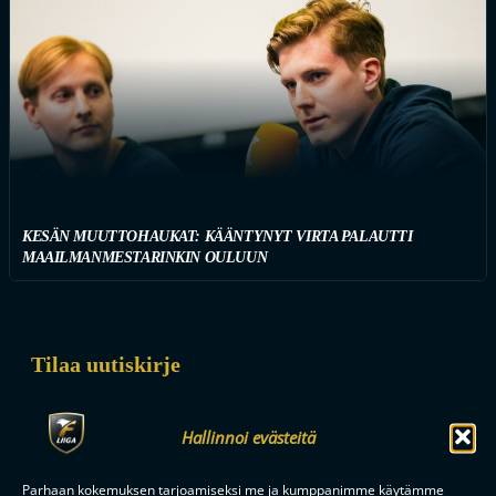
KESÄN MUUTTOHAUKAT: KÄÄNTYNYT VIRTA PALAUTTI
MAAILMANMESTARINKIN OULUUN
Tilaa uutiskirje
Saat kirjeen noin kerran kuukaudessa F-liigakauden alusta
ratkaisuhetkiin asti.
Hallinnoi evästeitä
Parhaan kokemuksen tarjoamiseksi me ja kumppanimme käytämme