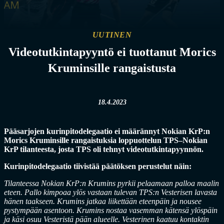
UUTINEN
Videotutkintapyyntö ei tuottanut Morics
Kruminsille rangaistusta
18.4.2023
Pääsarjojen kurinpitodelegaatio ei määrännyt Nokian KrP:n
Morics Kruminsille rangaistuksia loppuottelun TPS–Nokian
KrP tilanteesta, josta TPS oli tehnyt videotutkintapyynnön.
Kurinpitodelegaatio tiivistää päätöksen perustelut näin:
Tilanteessa Nokian KrP:n Krumins pyrkii pelaamaan palloa maalin
eteen. Pallo kimpoaa ylös vastaan tulevan TPS:n Vesterisen lavasta
hänen taakseen. Krumins jatkaa liikettään eteenpäin ja nousee
pystympään asentoon. Krumins nostaa vasemman kätensä ylöspäin
ja käsi osuu Vesteristä pään alueelle. Vesterinen kaatuu kontaktin