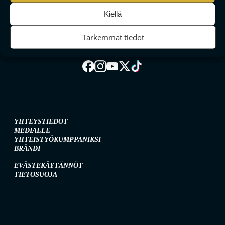
MAAILMAN VIIHDYTTÄVINTÄ SALIBANDYA
Kiellä
Tarkemmat tiedot
SEURAA MEITÄ SOMESSA
YHTEYSTIEDOT
MEDIALLE
YHTEISTYÖKUMPPANIKSI
BRÄNDI
EVÄSTEKÄYTÄNNÖT
TIETOSUOJA