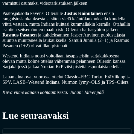
varmistui osumaksi videotarkistuksen jälkeen.
Päätösjaksolla kavensi Oilersille
Justus Kainulainen
ensin
rangaistuslaukauksesta ja sitten vielä kääntölaukauksella kuudella
viittä vastaan, mutta Indians kuittasi kummallakin kerralla. Otahallin
isäntien seitsemännen maalin iski Oilersin harhasyötön jälkeen
Rasmus Pasanen
ja kahdeksannen Jasper Auvinen puolustajasta
suuntaa muuttaneella laukauksella. Samuli Junnila (2+1) ja Rasmus
Pasanen (1+2) olivat illan pistehait.
Westend Indians nousi voitollaan tasapisteisiin sarjakakkosena
olevan mutta kolme ottelua vähemmän pelanneen Oilersin kanssa.
Sarjakärjessä jatkaa Nokian KrP viisi pistettä espoolaisia edellä.
Lauantaina ovat vuorossa ottelut Classic–FBC Turku, EräViikingit–
SPV, LASB–Westend Indians, Nurmon Jymy–OLS ja TPS–Oilers.
Kuva viime kauden kohtaamisesta: Juhani Järvenpää
Lue seuraavaksi