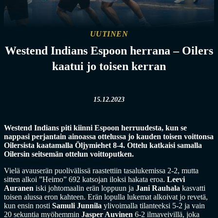
UUTINEN
Westend Indians Espoon herrana – Oilers
kaatui jo toisen kerran
15.12.2023
Westend Indians piti kiinni Espoon herruudesta, kun se
nappasi perjantain ainoassa ottelussa jo kauden toisen voittonsa
Oilersista kaatamalla Öljymiehet 8-4. Ottelu katkaisi samalla
Oilersin seitsemän ottelun voittoputken.
Vielä avauserän puolivälissä raastettiin tasalukemissa 2-2, mutta
sitten alkoi ”Heimo” 692 katsojan iloksi hakata eroa.
Leevi
Auranen
iski johtomaalin erän loppuun ja
Jani Rauhala
kasvatti
toisen alussa eron kahteen. Erän lopulla lukemat alkoivat jo revetä,
kun ensin nosti
Samuli Junnila
ylivoimalla tilanteeksi 5-2 ja vain
20 sekuntia myöhemmin
Jasper Auvinen
6-2 ilmaveivillä, joka