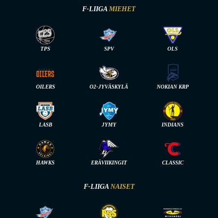
F-LIIGA
MIEHET
TPS
SPV
OLS
OILERS
O2-JYVÄSKYLÄ
NOKIAN KRP
LASB
JYMY
INDIANS
HAWKS
ERÄVIIKINGIT
CLASSIC
F-LIIGA
NAISET