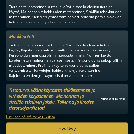
Tietojen tallentaminen laitteelle ja/tai laitteella olevien tietojen
käyttö, Mainonnan tehokkuuden mittaaminen, Sisällön tehokkuuden
mittaaminen, Yleisöjen ymmärtäminen eri lähteistä peräisin olevien
tietojen, tilastojen tai yhdistelmien avulla.
Markkinointi
Tietojen tallentaminen laitteelle ja/tai laitteella olevien tietojen
käyttö, Rajoitettujen tietojen käyttö mainosten valitsemiseksi,
Personoidun mainosprofiilin muodostaminen, Profiilien käyttö
kohdennetun mainonnan valitsemiseksi, Personoidun sisältöprofiilin
muodostaminen, Profiilien käyttö personoidun sisällön
valitsemiseksi, Palvelujen kehittäminen ja parantaminen,
Rajoitettujen tietojen käyttö sisällön valitsemiseen.
Tietoturva, väärinkäytösten ehkäiseminen ja
virheiden korjaaminen, Mainonnan ja
Aina aktiivinen
sisällön tekninen jakelu, Tallenna ja ilmaise
tietosuojavalintasi.
Lue lisää näistä tarkoituksista
Hyväksy