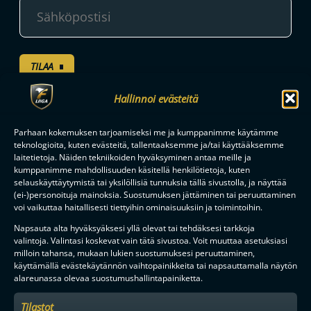
TILAA
Hallinnoi evästeitä
F-LIIGAN
KUMPPANIT
Parhaan kokemuksen tarjoamiseksi me ja kumppanimme käytämme
teknologioita, kuten evästeitä, tallentaaksemme ja/tai käyttääksemme
laitetietoja. Näiden tekniikoiden hyväksyminen antaa meille ja
kumppanimme mahdollisuuden käsitellä henkilötietoja, kuten
selauskäyttäytymistä tai yksilöllisiä tunnuksia tällä sivustolla, ja näyttää
(ei-)personoituja mainoksia. Suostumuksen jättäminen tai peruuttaminen
voi vaikuttaa haitallisesti tiettyihin ominaisuuksiin ja toimintoihin.
Napsauta alta hyväksyäksesi yllä olevat tai tehdäksesi tarkkoja
valintoja. Valintasi koskevat vain tätä sivustoa. Voit muuttaa asetuksiasi
milloin tahansa, mukaan lukien suostumuksesi peruuttaminen,
käyttämällä evästekäytännön vaihtopainikkeita tai napsauttamalla näytön
alareunassa olevaa suostumushallintapainiketta.
Tilastot