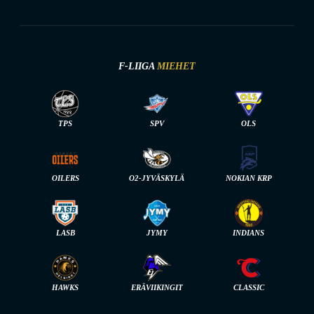
F-LIIGA
MIEHET
TPS
SPV
OLS
OILERS
O2-JYVÄSKYLÄ
NOKIAN KRP
LASB
JYMY
INDIANS
HAWKS
ERÄVIIKINGIT
CLASSIC