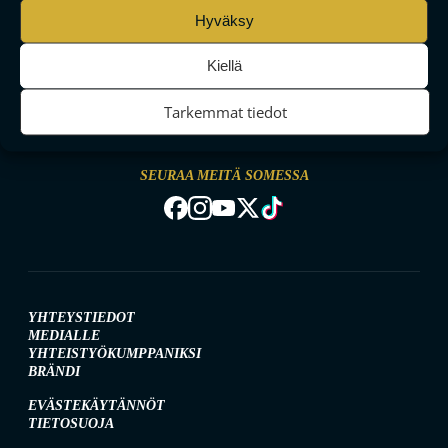
Hyväksy
Kiellä
MAAILMAN VIIHDYTTÄVINTÄ SALIBANDYA
Tarkemmat tiedot
SEURAA MEITÄ SOMESSA
YHTEYSTIEDOT
MEDIALLE
YHTEISTYÖKUMPPANIKSI
BRÄNDI
EVÄSTEKÄYTÄNNÖT
TIETOSUOJA