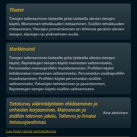
Tilastot
Tietojen tallentaminen laitteelle ja/tai laitteella olevien tietojen
käyttö, Mainonnan tehokkuuden mittaaminen, Sisällön tehokkuuden
mittaaminen, Yleisöjen ymmärtäminen eri lähteistä peräisin olevien
tietojen, tilastojen tai yhdistelmien avulla.
Markkinointi
Tietojen tallentaminen laitteelle ja/tai laitteella olevien tietojen
käyttö, Rajoitettujen tietojen käyttö mainosten valitsemiseksi,
Personoidun mainosprofiilin muodostaminen, Profiilien käyttö
kohdennetun mainonnan valitsemiseksi, Personoidun sisältöprofiilin
muodostaminen, Profiilien käyttö personoidun sisällön
valitsemiseksi, Palvelujen kehittäminen ja parantaminen,
Rajoitettujen tietojen käyttö sisällön valitsemiseen.
Tietoturva, väärinkäytösten ehkäiseminen ja
virheiden korjaaminen, Mainonnan ja
Aina aktiivinen
sisällön tekninen jakelu, Tallenna ja ilmaise
tietosuojavalintasi.
Lue lisää näistä tarkoituksista