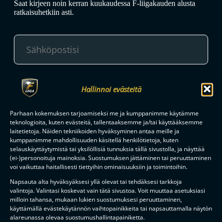
Saat kirjeen noin kerran kuukaudessa F-liigakauden alusta
ratkaisuhetkiin asti.
TILAA
Hallinnoi evästeitä
Parhaan kokemuksen tarjoamiseksi me ja kumppanimme käytämme
F-LIIGAN
KUMPPANIT
teknologioita, kuten evästeitä, tallentaaksemme ja/tai käyttääksemme
laitetietoja. Näiden tekniikoiden hyväksyminen antaa meille ja
kumppanimme mahdollisuuden käsitellä henkilötietoja, kuten
selauskäyttäytymistä tai yksilöllisiä tunnuksia tällä sivustolla, ja näyttää
(ei-)personoituja mainoksia. Suostumuksen jättäminen tai peruuttaminen
voi vaikuttaa haitallisesti tiettyihin ominaisuuksiin ja toimintoihin.
Napsauta alta hyväksyäksesi yllä olevat tai tehdäksesi tarkkoja
valintoja. Valintasi koskevat vain tätä sivustoa. Voit muuttaa asetuksiasi
milloin tahansa, mukaan lukien suostumuksesi peruuttaminen,
käyttämällä evästekäytännön vaihtopainikkeita tai napsauttamalla näytön
alareunassa olevaa suostumushallintapainiketta.