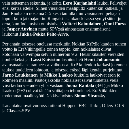
vain seitsemän sekuntia, ja kohta
Eero Karjanlahti
laukoi Peliveljet
ensi kertaa edelle. Siihen vieraiden maaliputki kuitenkin katkesi, ja
Jani Rauhalan nostama 5-5 kesti taululla niin varsinaisen peliajan
lopun kuin jatkoajankin. Rangaistuslaukauskisassa syntyi sitten jo
eroa, kun Indiansista onnistuivat
Valtteri Kainulainen
,
Onni Forss
ja
Jasper Auvinen
mutta SPV:stä ainoastaan ensimmäisenä
laukonut
Jukka-Pekka Pelto-Arvo
.
Perjantain toisessa ottelussa merkittiin Nokian KrP:lle kauden toinen
voitto ja EräViikingeille toinen tappio, kun nokialaiset olivat
kotonaan vahvempia selvin numeroin 9-2. Helsinkiläisten vieraiden
ilonhetkeksi jäi
Lassi Koiviston
tasoitus heti
Henri Johanssonin
avausmaalia seuranneessa vaihdossa. KrP kuitenkin karkasi jo ennen
taukoa uudelleen johtoon, ja toisessa erässä läpi kentän purjehtinut
Jarno Laukkanen
ja
Mikko Laakso
luukulta laukoivat eron jo
kolmeen maaliin. Päätösjaksolla nokialaiset saivat tuulettaa vielä
viisi kertaa vieraiden yhtä vastaan.
Joona Rantala
(3+1) ja Mikko
Laakso (2+2) olivat tänään voittajien tehomiehet. EräViikinkien
molemmat maalit syötti tšekkivahvistus
Simon Stransky
.
Lauantaina ovat vuorossa ottelut Happee–FBC Turku, Oilers–OLS
ja Classic–SPV.