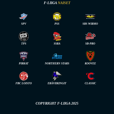
F-LIIGA
NAISET
SPV
PSS
SBS WIRMO
TPS
SSRA
SB-PRO
PIRKAT
NORTHERN STARS
KOOVEE
FBC LOISTO
ERÄVIIKINGIT
CLASSIC
COPYRIGHT F-LIIGA 2025