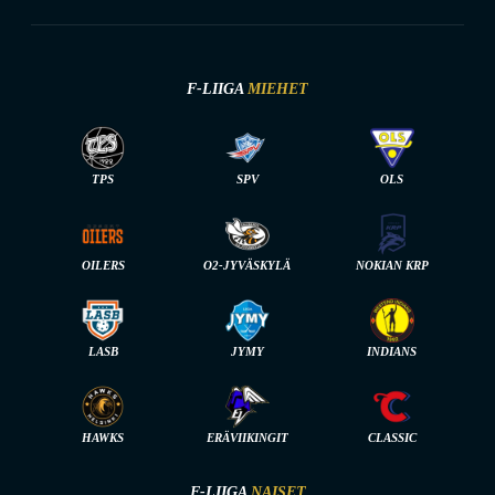
F-LIIGA
MIEHET
TPS
SPV
OLS
OILERS
O2-JYVÄSKYLÄ
NOKIAN KRP
LASB
JYMY
INDIANS
HAWKS
ERÄVIIKINGIT
CLASSIC
F-LIIGA
NAISET