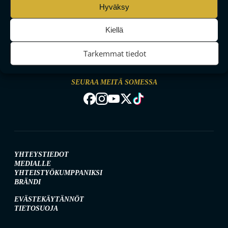
Hyväksy
Kiellä
MAAILMAN VIIHDYTTÄVINTÄ SALIBANDYA
Tarkemmat tiedot
SEURAA MEITÄ SOMESSA
YHTEYSTIEDOT
MEDIALLE
YHTEISTYÖKUMPPANIKSI
BRÄNDI
EVÄSTEKÄYTÄNNÖT
TIETOSUOJA