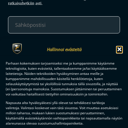
ratkaisuhetkiin asti.
TILAA
Hallinnoi evästeitä
Parhaan kokemuksen tarjoamiseksi me ja kumppanimme käytämme
F-LIIGAN
KUMPPANIT
teknologioita, kuten evästeitä, tallentaaksemme ja/tai käyttääksemme
laitetietoja. Näiden tekniikoiden hyväksyminen antaa meille ja
kumppanimme mahdollisuuden käsitellä henkilötietoja, kuten
selauskäyttäytymistä tai yksilöllisiä tunnuksia tällä sivustolla, ja näyttää
(ei-)personoituja mainoksia. Suostumuksen jättäminen tai peruuttaminen
voi vaikuttaa haitallisesti tiettyihin ominaisuuksiin ja toimintoihin.
Napsauta alta hyväksyäksesi yllä olevat tai tehdäksesi tarkkoja
valintoja. Valintasi koskevat vain tätä sivustoa. Voit muuttaa asetuksiasi
milloin tahansa, mukaan lukien suostumuksesi peruuttaminen,
käyttämällä evästekäytännön vaihtopainikkeita tai napsauttamalla näytön
alareunassa olevaa suostumushallintapainiketta.