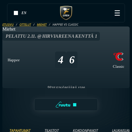
EN
ETUSIVU
OTTELUT
MIEHET
HAPPEE VS CLASSIC
Miehet
PELATTU 2.11. @ HIRVIAREENA KENTTÄ 1
4
6
Happee
Classic
YLEISÖMÄÄRÄ 1500
TAPAHTUMAT
TILASTOT
KOKOONPANOT
LAUKAISUKA