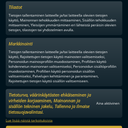
Tilastot
Tietojen tallentaminen laitteelle ja/tai laitteella olevien tietojen
käyttö, Mainonnan tehokkuuden mittaaminen, Sisällön tehokkuuden
mittaaminen, Yleisöjen ymmärtäminen eri lähteistä peräisin olevien
tietojen, tilastojen tai yhdistelmien avulla.
Markkinointi
Tietojen tallentaminen laitteelle ja/tai laitteella olevien tietojen
käyttö, Rajoitettujen tietojen käyttö mainosten valitsemiseksi,
Personoidun mainosprofiilin muodostaminen, Profiilien käyttö
kohdennetun mainonnan valitsemiseksi, Personoidun sisältöprofiilin
muodostaminen, Profiilien käyttö personoidun sisällön
valitsemiseksi, Palvelujen kehittäminen ja parantaminen,
Rajoitettujen tietojen käyttö sisällön valitsemiseen.
Tietoturva, väärinkäytösten ehkäiseminen ja
virheiden korjaaminen, Mainonnan ja
Aina aktiivinen
sisällön tekninen jakelu, Tallenna ja ilmaise
tietosuojavalintasi.
Lue lisää näistä tarkoituksista