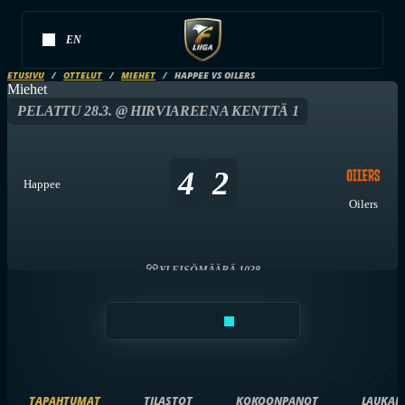
EN
ETUSIVU
OTTELUT
MIEHET
HAPPEE VS OILERS
Miehet
PELATTU 28.3. @ HIRVIAREENA KENTTÄ 1
4
2
Happee
Oilers
YLEISÖMÄÄRÄ 1038
TAPAHTUMAT
TILASTOT
KOKOONPANOT
LAUKAI