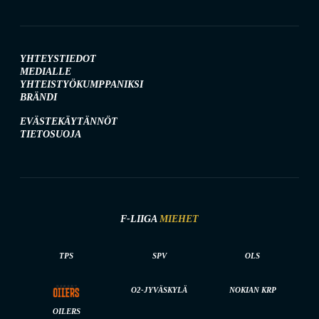
YHTEYSTIEDOT
MEDIALLE
YHTEISTYÖKUMPPANIKSI
BRÄNDI
EVÄSTEKÄYTÄNNÖT
TIETOSUOJA
F-LIIGA
MIEHET
TPS
SPV
OLS
O2-JYVÄSKYLÄ
NOKIAN KRP
OILERS