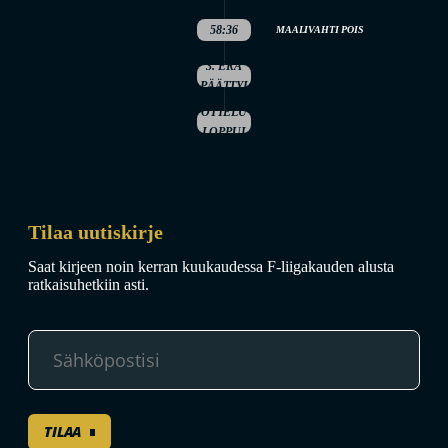
58:36
MAALIVAHTI POIS
3. ERÄ
PÄÄTTYI
OTTELU
LOPPUI
Tilaa uutiskirje
Saat kirjeen noin kerran kuukaudessa F-liigakauden alusta
ratkaisuhetkiin asti.
TILAA