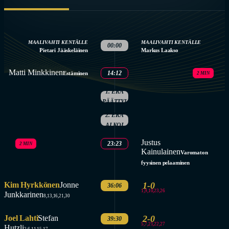
MAALIVAHTI KENTÄLLE
MAALIVAHTI KENTÄLLE
00:00
Pietari Jääskeläinen
Markus Laakso
Matti Minkkinen
14:12
Estäminen
2 MIN
1. ERÄ
PÄÄTTYI
2. ERÄ
ALKOI
Justus
23:23
2 MIN
Kainulainen
Varomaton
fyysinen pelaaminen
Kim Hyrkkönen
Jonne
1-0
36:06
1,9,10,23,26
Junkkarinen
8,13,16,21,30
Joel Lahti
Stefan
2-0
39:30
5,7,21,22,27
Hutzli