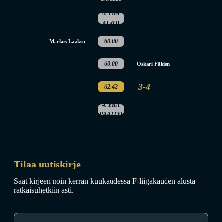
PÄÄTTYI
4. ERÄ
ALKOI
60:00
Markus Laakso
60:00
Oskari Fälden
3-4
62:42
4. ERÄ
PÄÄTTYI
Tilaa uutiskirje
Saat kirjeen noin kerran kuukaudessa F-liigakauden alusta
ratkaisuhetkiin asti.