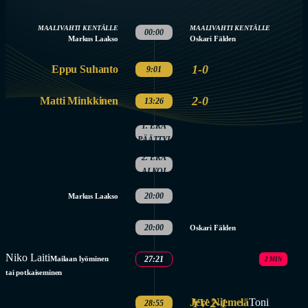
MAALIVAHTI KENTÄLLE
MAALIVAHTI KENTÄLLE
00:00
Markus Laakso
Oskari Fälden
1-0
Eppu Suhanto
9:01
2-0
Matti Minkkinen
13:26
1. ERÄ
PÄÄTTYI
2. ERÄ
ALKOI
20:00
Markus Laakso
20:00
Oskari Fälden
Niko Laiti
Mailaan lyöminen
27:21
2 MIN
tai potkaiseminen
Jere Niemelä
YV 2-1
Toni
28:55