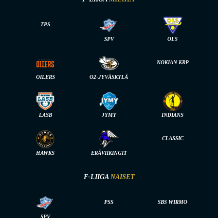
TPS
SPV
OLS
NOKIAN KRP
OILERS
O2-JYVÄSKYLÄ
LASB
JYMY
INDIANS
CLASSIC
HAWKS
ERÄVIIKINGIT
F-LIIGA
NAISET
PSS
SBS WIRMO
SPV