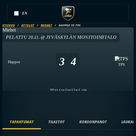
EN
ETUSIVU
OTTELUT
MIEHET
HAPPEE VS TPS
Miehet
PELATTU 20.11. @ JYVÄSKYLÄN MONITOIMITALO
3
4
Happee
TPS
YLEISÖMÄÄRÄ 588
TAPAHTUMAT
TILASTOT
KOKOONPANOT
LAUKAI