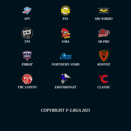
SPV
PSS
SBS WIRMO
TPS
SSRA
SB-PRO
PIRKAT
NORTHERN STARS
KOOVEE
FBC LOISTO
ERÄVIIKINGIT
CLASSIC
COPYRIGHT F-LIIGA 2025