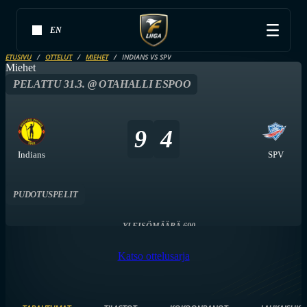
EN
ETUSIVU
OTTELUT
MIEHET
INDIANS VS SPV
Miehet
PELATTU 31.3. @ OTAHALLI ESPOO
9
4
Indians
SPV
PUDOTUSPELIT
YLEISÖMÄÄRÄ 690
Katso ottelusarja