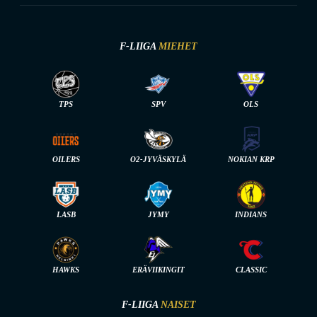
F-LIIGA
MIEHET
TPS
SPV
OLS
OILERS
O2-JYVÄSKYLÄ
NOKIAN KRP
LASB
JYMY
INDIANS
HAWKS
ERÄVIIKINGIT
CLASSIC
F-LIIGA
NAISET