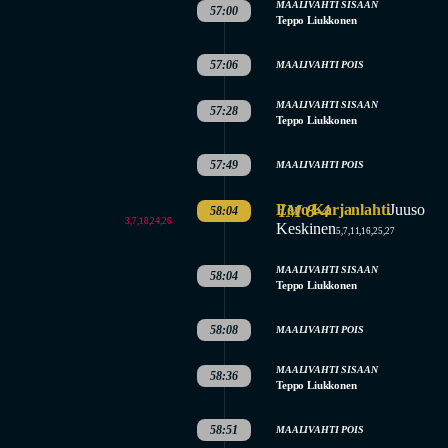
MAALIVAHTI SISAAN
57:00
Teppo Liukkonen
57:06
MAALIVAHTI POIS
MAALIVAHTI SISAAN
57:28
Teppo Liukkonen
57:49
MAALIVAHTI POIS
Eero Karjanlahti
IM 8-4
Juuso
58:04
3,7,18,24,26
Keskinen
5,7,11,16,25,27
MAALIVAHTI SISAAN
58:04
Teppo Liukkonen
58:08
MAALIVAHTI POIS
MAALIVAHTI SISAAN
58:36
Teppo Liukkonen
58:51
MAALIVAHTI POIS