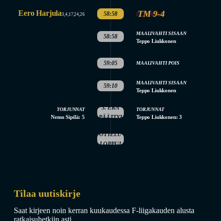
Eero Harjula
TM 9-4
58:58
5,7,11,16,25,27
3,4,17,24,26
MAALIVAHTI SISAAN
58:58
Teppo Liukkonen
59:05
MAALIVAHTI POIS
MAALIVAHTI SISAAN
59:10
Teppo Liukkonen
3. ERÄ
TORJUNNAT
TORJUNNAT
Nemo Sipilä: 5
PÄÄTTYI
Teppo Liukkonen: 3
OTTELU
LOPPUI
Tilaa uutiskirje
Saat kirjeen noin kerran kuukaudessa F-liigakauden alusta
ratkaisuhetkiin asti.