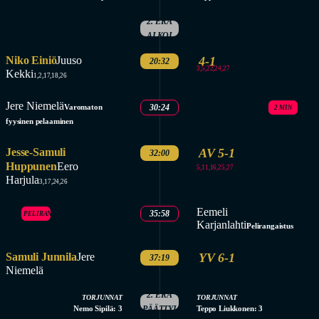
2. ERÄ
ALKOI
Niko Einiö
Juuso
4-1
20:32
3,5,22,24,27
Kekki
1,2,17,18,26
Jere Niemelä
Varomaton
30:24
2 MIN
fyysinen pelaaminen
Jesse-Samuli
AV 5-1
32:00
Huppunen
Eero
5,11,16,25,27
Harjula
3,17,24,26
Eemeli
35:58
PELIRANGAISTUS
Karjanlahti
Pelirangaistus
Samuli Junnila
Jere
YV 6-1
37:19
Niemelä
2. ERÄ
TORJUNNAT
TORJUNNAT
Nemo Sipilä: 3
PÄÄTTYI
Teppo Liukkonen: 3