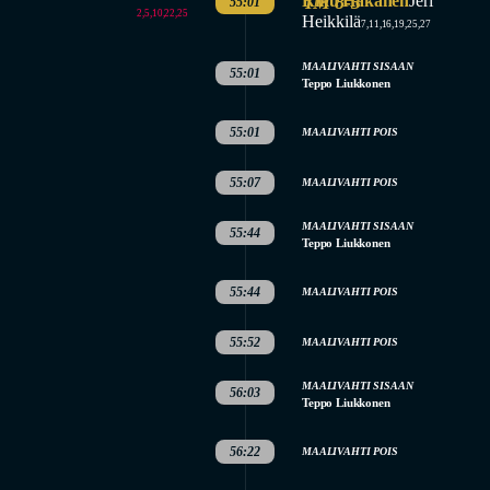
Riku Hakanen
IM 8-3
Jeri
55:01
2,5,10,22,25
Heikkilä
7,11,16,19,25,27
MAALIVAHTI SISAAN
55:01
Teppo Liukkonen
55:01
MAALIVAHTI POIS
55:07
MAALIVAHTI POIS
MAALIVAHTI SISAAN
55:44
Teppo Liukkonen
55:44
MAALIVAHTI POIS
55:52
MAALIVAHTI POIS
MAALIVAHTI SISAAN
56:03
Teppo Liukkonen
56:22
MAALIVAHTI POIS