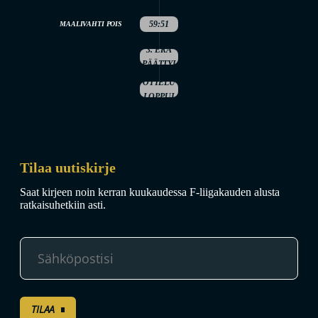
59:51
MAALIVAHTI POIS
3. ERÄ
PÄÄTTYI
OTTELU
LOPPUI
Tilaa uutiskirje
Saat kirjeen noin kerran kuukaudessa F-liigakauden alusta
ratkaisuhetkiin asti.
TILAA