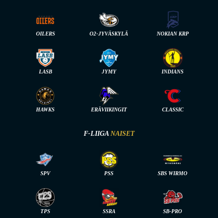
OILERS
O2-JYVÄSKYLÄ
NOKIAN KRP
LASB
JYMY
INDIANS
HAWKS
ERÄVIIKINGIT
CLASSIC
F-LIIGA
NAISET
SPV
PSS
SBS WIRMO
TPS
SSRA
SB-PRO