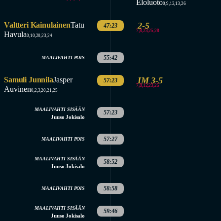
Eloluoto
0,9,12,13,26
Valtteri Kainulainen
Tatu
2-5
47:23
7,8,23,25,28
Havula
0,10,20,23,24
55:42
MAALIVAHTI POIS
Samuli Junnila
Jasper
IM 3-5
57:23
7,8,12,23,25
Auvinen
0,2,3,20,21,25
MAALIVAHTI SISÄÄN
57:23
Juuso Jokisalo
57:27
MAALIVAHTI POIS
MAALIVAHTI SISÄÄN
58:52
Juuso Jokisalo
58:58
MAALIVAHTI POIS
MAALIVAHTI SISÄÄN
59:46
Juuso Jokisalo