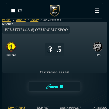
EN
ETUSIVU
OTTELUT
MIEHET
INDIANS VS TPS
Miehet
PELATTU 14.2. @ OTAHALLI ESPOO
3
5
Indians
TPS
YLEISÖMÄÄRÄ 505
TAPAHTUMAT
TILASTOT
KOKOONPANOT
LAUKAISUKA