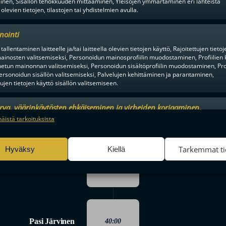
inen, Sisällön tehokkuuden mittaaminen, Yleisöjen ymmärtäminen eri lähteistä
1-7
 olevien tietojen, tilastojen tai yhdistelmien avulla.
nointi
38:55
tallentaminen laitteelle ja/tai laitteella olevien tietojen käyttö, Rajoitettujen tietoj
Jasper Auvinen
Tuomas
ainosten valitsemiseksi, Personoidun mainosprofiilin muodostaminen, Profiilien 
1-8
tun mainonnan valitsemiseksi, Personoidun sisältöprofiilin muodostaminen, Prof
ersonoidun sisällön valitsemiseksi, Palvelujen kehittäminen ja parantaminen,
tujen tietojen käyttö sisällön valitsemiseen.
2. ERÄ
urva, väärinkäytösten ehkäiseminen ja virheiden korjaaminen,
PÄÄTTYI
an ja sisällön tekninen jakelu, Tallenna ja ilmaise
Aina a
näistä tarkoituksista
ojavalintasi.
Tarkemmat ti
Hyväksy
Kiellä
3. ERÄ
ALKOI
Pasi Järvinen
40:00