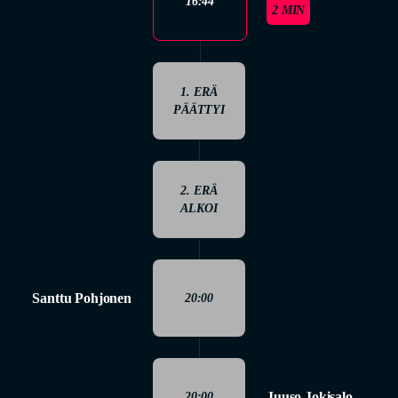
16:44
2 MIN
1. ERÄ
PÄÄTTYI
2. ERÄ
ALKOI
Santtu Pohjonen
20:00
Juuso Jokisalo
20:00