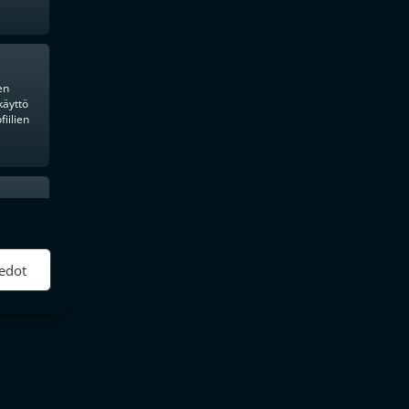
en
 Harjula
käyttö
iilien
ktiivinen
edot