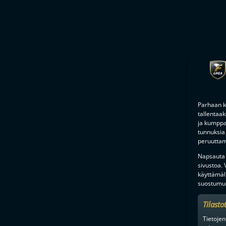
Parhaan k
tallentaa
ja kumppan
tunnuksia 
peruuttami
Napsauta a
sivustoa.
käyttämäl
suostumus
Tilasto
Tietojen