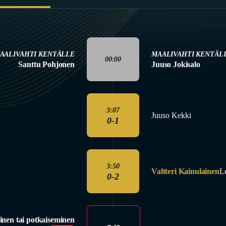
AALIVAHTI KENTÄLLE
MAALIVAHTI KENTÄL
00:00
Santtu Pohjonen
Juuso Jokisalo
3:07
Juuso Kekki
0-1
3:50
Valtteri Kainulainen
L
0-2
inen tai potkaiseminen