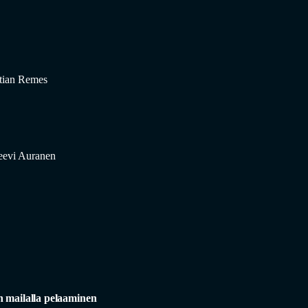
tian Remes
eevi Auranen
 mailalla pelaaminen