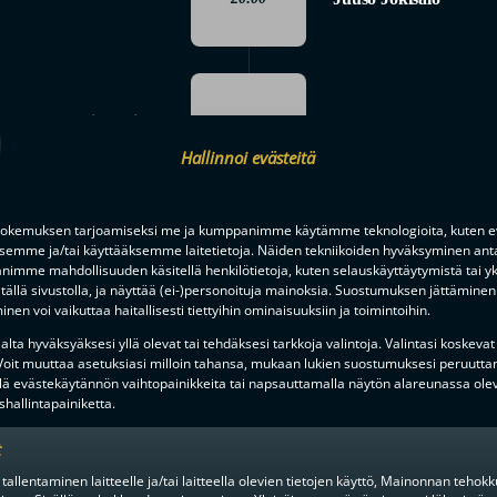
Pasi Järvinen
20:56
Hallinnoi evästeitä
okemuksen tarjoamiseksi me ja kumppanimme käytämme teknologioita, kuten ev
20:56
Jesse-Samuli Huppun
ksemme ja/tai käyttääksemme laitetietoja. Näiden tekniikoiden hyväksyminen ant
0-6
imme mahdollisuuden käsitellä henkilötietoja, kuten selauskäyttäytymistä tai yks
tällä sivustolla, ja näyttää (ei-)personoituja mainoksia. Suostumuksen jättäminen 
nen voi vaikuttaa haitallisesti tiettyihin ominaisuuksiin ja toimintoihin.
lta hyväksyäksesi yllä olevat tai tehdäksesi tarkkoja valintoja. Valintasi koskevat
29:37
 Voit muuttaa asetuksiasi milloin tahansa, mukaan lukien suostumuksesi peruutta
Niko Einiö
Tatu Havula
1-6
lä evästekäytännön vaihtopainikkeita tai napsauttamalla näytön alareunassa ole
hallintapainiketta.
t
30:12
 tallentaminen laitteelle ja/tai laitteella olevien tietojen käyttö, Mainonnan teho
Joonatan Lindholm
Le