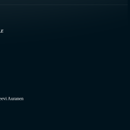
LE
eevi Auranen