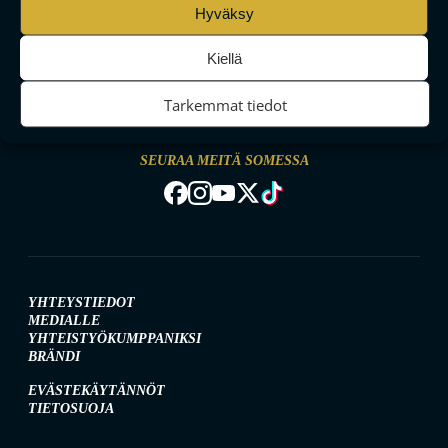
Hyväksy
Kiellä
MAAILMAN VIIHDYTTÄVINTÄ SALIBANDYA
Tarkemmat tiedot
SEURAA MEITÄ SOMESSA
YHTEYSTIEDOT
MEDIALLE
YHTEISTYÖKUMPPANIKSI
BRÄNDI
EVÄSTEKÄYTÄNNÖT
TIETOSUOJA