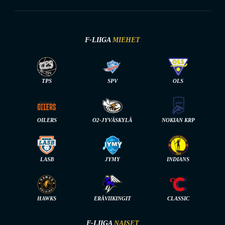
F-LIIGA
MIEHET
TPS
SPV
OLS
OILERS
O2-JYVÄSKYLÄ
NOKIAN KRP
LASB
JYMY
INDIANS
HAWKS
ERÄVIIKINGIT
CLASSIC
F-LIIGA
NAISET