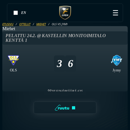
EN
ETUSIVU
OTTELUT
MIEHET
OLS VS JYMY
Miehet
PELATTU 24.2. @ KASTELLIN MONITOIMITALO
KENTTÄ 1
3
6
OLS
Jymy
YLEISÖMÄÄRÄ 625