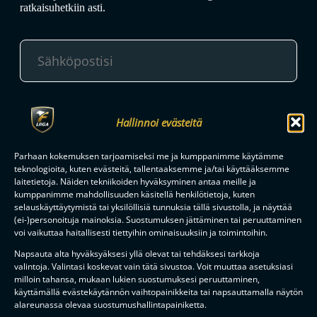
ratkaisuhetkiin asti.
TILAA
Hallinnoi evästeitä
Parhaan kokemuksen tarjoamiseksi me ja kumppanimme käytämme
F-LIIGAN
KUMPPANIT
teknologioita, kuten evästeitä, tallentaaksemme ja/tai käyttääksemme
laitetietoja. Näiden tekniikoiden hyväksyminen antaa meille ja
kumppanimme mahdollisuuden käsitellä henkilötietoja, kuten
selauskäyttäytymistä tai yksilöllisiä tunnuksia tällä sivustolla, ja näyttää
(ei-)personoituja mainoksia. Suostumuksen jättäminen tai peruuttaminen
voi vaikuttaa haitallisesti tiettyihin ominaisuuksiin ja toimintoihin.
Napsauta alta hyväksyäksesi yllä olevat tai tehdäksesi tarkkoja
valintoja. Valintasi koskevat vain tätä sivustoa. Voit muuttaa asetuksiasi
milloin tahansa, mukaan lukien suostumuksesi peruuttaminen,
käyttämällä evästekäytännön vaihtopainikkeita tai napsauttamalla näytön
alareunassa olevaa suostumushallintapainiketta.