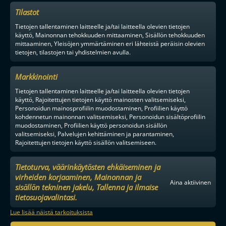
Tilastot
Tietojen tallentaminen laitteelle ja/tai laitteella olevien tietojen
käyttö, Mainonnan tehokkuuden mittaaminen, Sisällön tehokkuuden
mittaaminen, Yleisöjen ymmärtäminen eri lähteistä peräisin olevien
tietojen, tilastojen tai yhdistelmien avulla.
Markkinointi
Tietojen tallentaminen laitteelle ja/tai laitteella olevien tietojen
käyttö, Rajoitettujen tietojen käyttö mainosten valitsemiseksi,
Personoidun mainosprofiilin muodostaminen, Profiilien käyttö
kohdennetun mainonnan valitsemiseksi, Personoidun sisältöprofiilin
muodostaminen, Profiilien käyttö personoidun sisällön
valitsemiseksi, Palvelujen kehittäminen ja parantaminen,
Rajoitettujen tietojen käyttö sisällön valitsemiseen.
Tietoturva, väärinkäytösten ehkäiseminen ja
virheiden korjaaminen, Mainonnan ja
Aina aktiivinen
sisällön tekninen jakelu, Tallenna ja ilmaise
tietosuojavalintasi.
Lue lisää näistä tarkoituksista