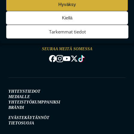
Hyväksy
Kiellä
MAAILMAN VIIHDYTTÄVINTÄ SALIBANDYA
Tarkemmat tiedot
SEURAA MEITÄ SOMESSA
YHTEYSTIEDOT
MEDIALLE
YHTEISTYÖKUMPPANIKSI
BRÄNDI
EVÄSTEKÄYTÄNNÖT
TIETOSUOJA