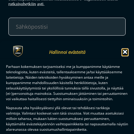
ratkaisuhetkiin asti.
TILAA
Hallinnoi evästeitä
Parhaan kokemuksen tarjoamiseksi me ja kumppanimme käytämme
F-LIIGAN
KUMPPANIT
teknologioita, kuten evästeitä, tallentaaksemme ja/tai käyttääksemme
laitetietoja. Näiden tekniikoiden hyväksyminen antaa meille ja
kumppanimme mahdollisuuden käsitellä henkilötietoja, kuten
selauskäyttäytymistä tai yksilöllisiä tunnuksia tällä sivustolla, ja näyttää
(ei-)personoituja mainoksia. Suostumuksen jättäminen tai peruuttaminen
voi vaikuttaa haitallisesti tiettyihin ominaisuuksiin ja toimintoihin.
Napsauta alta hyväksyäksesi yllä olevat tai tehdäksesi tarkkoja
valintoja. Valintasi koskevat vain tätä sivustoa. Voit muuttaa asetuksiasi
milloin tahansa, mukaan lukien suostumuksesi peruuttaminen,
käyttämällä evästekäytännön vaihtopainikkeita tai napsauttamalla näytön
alareunassa olevaa suostumushallintapainiketta.