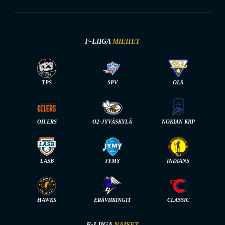
F-LIIGA
MIEHET
TPS
SPV
OLS
OILERS
O2-JYVÄSKYLÄ
NOKIAN KRP
LASB
JYMY
INDIANS
HAWKS
ERÄVIIKINGIT
CLASSIC
F-LIIGA
NAISET