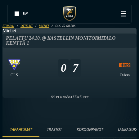
EN
ETUSIVU
OTTELUT
MIEHET
OLS VS OILERS
Miehet
PELATTU 24.10. @ KASTELLIN MONITOIMITALO
KENTTÄ 1
0
7
OLS
Oilers
YLEISÖMÄÄRÄ 387
TAPAHTUMAT
TILASTOT
KOKOONPANOT
LAUKAISUKA