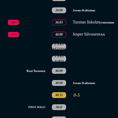
20:00
Joonas Kaltiainen
Tuomas Iiskola
36:03
Työntäminen
2 MIN
Jesper Silvonen
40:00
VAA
2 MIN
2. ERÄ
PÄÄTTYI
3. ERÄ
ALKOI
40:00
Roni Tuononen
40:00
Joonas Kaltiainen
0-5
48:55
50:11
TYHJÄ MAALI