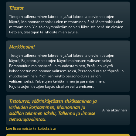
Tilastot
Tietojen tallentaminen laitteelle ja/tai laitteella olevien tietojen
käyttö, Mainonnan tehokkuuden mittaaminen, Sisällön tehokkuuden
mittaaminen, Yleisöjen ymmärtäminen eri lähteistä peräisin olevien
tietojen, tilastojen tai yhdistelmien avulla.
Markkinointi
Tietojen tallentaminen laitteelle ja/tai laitteella olevien tietojen
käyttö, Rajoitettujen tietojen käyttö mainosten valitsemiseksi,
Personoidun mainosprofiilin muodostaminen, Profiilien käyttö
kohdennetun mainonnan valitsemiseksi, Personoidun sisältöprofiilin
muodostaminen, Profiilien käyttö personoidun sisällön
valitsemiseksi, Palvelujen kehittäminen ja parantaminen,
Rajoitettujen tietojen käyttö sisällön valitsemiseen.
Tietoturva, väärinkäytösten ehkäiseminen ja
virheiden korjaaminen, Mainonnan ja
Aina aktiivinen
sisällön tekninen jakelu, Tallenna ja ilmaise
tietosuojavalintasi.
Lue lisää näistä tarkoituksista