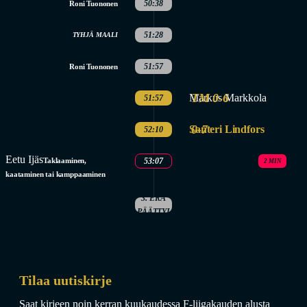
50:38
Roni Tuononen
51:28
TYHJÄ MAALI
51:57
Roni Tuononen
TM 0-6
Markus Markkola
51:57
0-7
Santeri Lindfors
52:10
Eetu Ijäs
Taklaaminen,
53:07
2 MIN
kaataminen tai kamppaaminen
3. ERÄ
PÄÄTTYI
Tilaa uutiskirje
Saat kirjeen noin kerran kuukaudessa F-liigakauden alusta