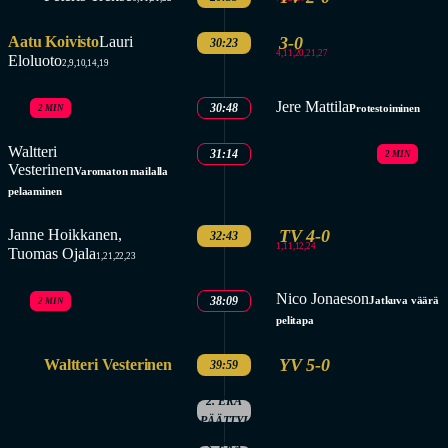
Aatu Koivisto
Lauri
3-0
30:23
4,11,20,21,27
Eloluoto
2,9,10,14,19
Jere Mattila
30:48
Protestoiminen
2 MIN
Waltteri
31:14
2 MIN
Vesterinen
Varomaton mailalla
pelaaminen
Janne Hoikkanen,
TV 4-0
32:43
1,11,12,24
Tuomas Ojala
1,21,22,23
Nico Jonaeson
38:09
Jatkuva väärä
2 MIN
pelitapa
YV 5-0
Waltteri Vesterinen
39:59
2. ERÄ
PÄÄTTYI
3. ERÄ