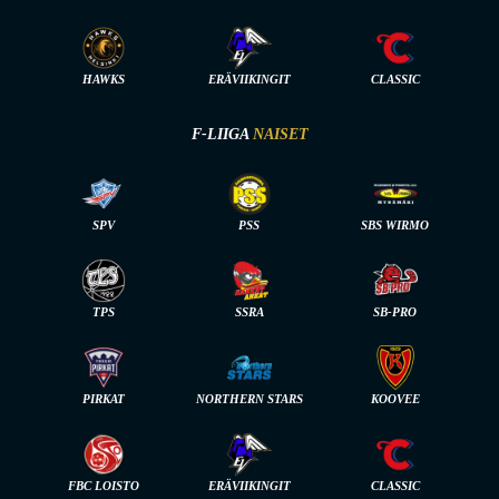
HAWKS
ERÄVIIKINGIT
CLASSIC
F-LIIGA
NAISET
SPV
PSS
SBS WIRMO
TPS
SSRA
SB-PRO
PIRKAT
NORTHERN STARS
KOOVEE
FBC LOISTO
ERÄVIIKINGIT
CLASSIC