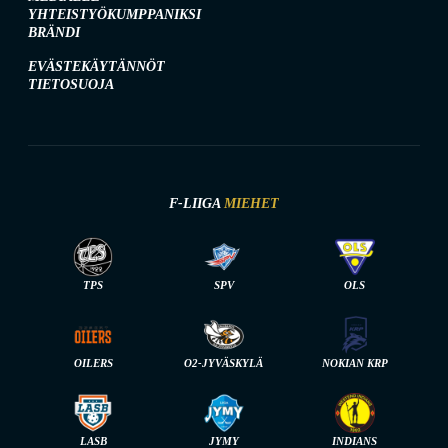
YHTEISTYÖKUMPPANIKSI
BRÄNDI
EVÄSTEKÄYTÄNNÖT
TIETOSUOJA
F-LIIGA
MIEHET
TPS
SPV
OLS
OILERS
O2-JYVÄSKYLÄ
NOKIAN KRP
LASB
JYMY
INDIANS