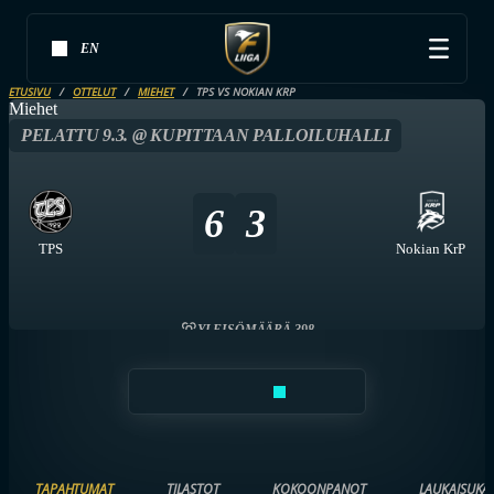
EN
ETUSIVU
OTTELUT
MIEHET
TPS VS NOKIAN KRP
Miehet
PELATTU 9.3. @ KUPITTAAN PALLOILUHALLI
6
3
TPS
Nokian KrP
YLEISÖMÄÄRÄ 398
TAPAHTUMAT
TILASTOT
KOKOONPANOT
LAUKAISUKA