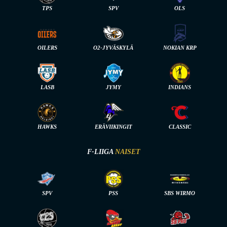
TPS
SPV
OLS
OILERS
O2-JYVÄSKYLÄ
NOKIAN KRP
LASB
JYMY
INDIANS
HAWKS
ERÄVIIKINGIT
CLASSIC
F-LIIGA
NAISET
SPV
PSS
SBS WIRMO