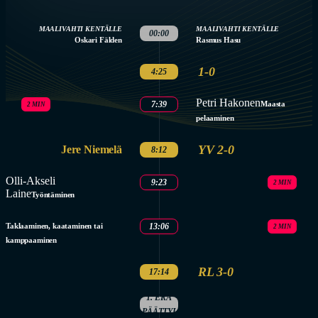
MAALIVAHTI KENTÄLLE
MAALIVAHTI KENTÄLLE
00:00
Oskari Fälden
Rasmus Hasu
1-0
4:25
Petri Hakonen
7:39
Maasta
2 MIN
pelaaminen
YV 2-0
Jere Niemelä
8:12
Olli-Akseli
9:23
2 MIN
Laine
Työntäminen
Taklaaminen, kaataminen tai
13:06
2 MIN
kamppaaminen
RL 3-0
17:14
1. ERÄ
PÄÄTTYI