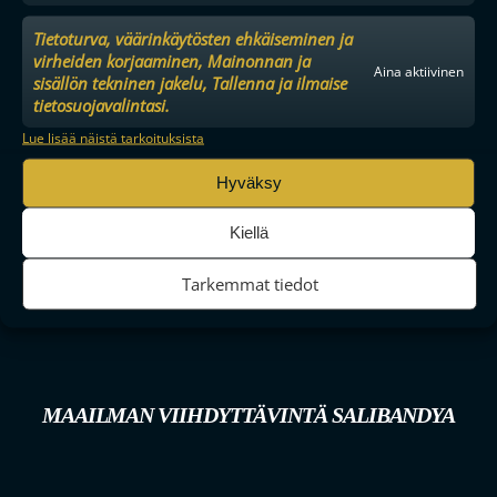
Tietoturva, väärinkäytösten ehkäiseminen ja
virheiden korjaaminen, Mainonnan ja
Aina aktiivinen
sisällön tekninen jakelu, Tallenna ja ilmaise
tietosuojavalintasi.
Lue lisää näistä tarkoituksista
Hyväksy
Kiellä
Tarkemmat tiedot
MAAILMAN VIIHDYTTÄVINTÄ SALIBANDYA