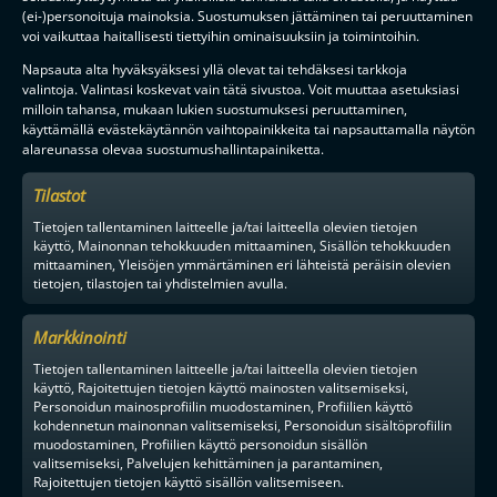
TILAA
(ei-)personoituja mainoksia. Suostumuksen jättäminen tai peruuttaminen
voi vaikuttaa haitallisesti tiettyihin ominaisuuksiin ja toimintoihin.
Napsauta alta hyväksyäksesi yllä olevat tai tehdäksesi tarkkoja
valintoja. Valintasi koskevat vain tätä sivustoa. Voit muuttaa asetuksiasi
F-LIIGAN
KUMPPANIT
milloin tahansa, mukaan lukien suostumuksesi peruuttaminen,
käyttämällä evästekäytännön vaihtopainikkeita tai napsauttamalla näytön
alareunassa olevaa suostumushallintapainiketta.
Tilastot
Tietojen tallentaminen laitteelle ja/tai laitteella olevien tietojen
käyttö, Mainonnan tehokkuuden mittaaminen, Sisällön tehokkuuden
mittaaminen, Yleisöjen ymmärtäminen eri lähteistä peräisin olevien
tietojen, tilastojen tai yhdistelmien avulla.
Markkinointi
Tietojen tallentaminen laitteelle ja/tai laitteella olevien tietojen
käyttö, Rajoitettujen tietojen käyttö mainosten valitsemiseksi,
Personoidun mainosprofiilin muodostaminen, Profiilien käyttö
kohdennetun mainonnan valitsemiseksi, Personoidun sisältöprofiilin
muodostaminen, Profiilien käyttö personoidun sisällön
valitsemiseksi, Palvelujen kehittäminen ja parantaminen,
Rajoitettujen tietojen käyttö sisällön valitsemiseen.