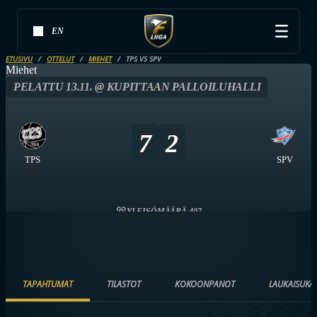
EN
ETUSIVU
OTTELUT
MIEHET
TPS VS SPV
Miehet
PELATTU 13.11. @ KUPITTAAN PALLOILUHALLI
7
2
TPS
SPV
YLEISÖMÄÄRÄ 407
TAPAHTUMAT
TILASTOT
KOKOONPANOT
LAUKAISUKA