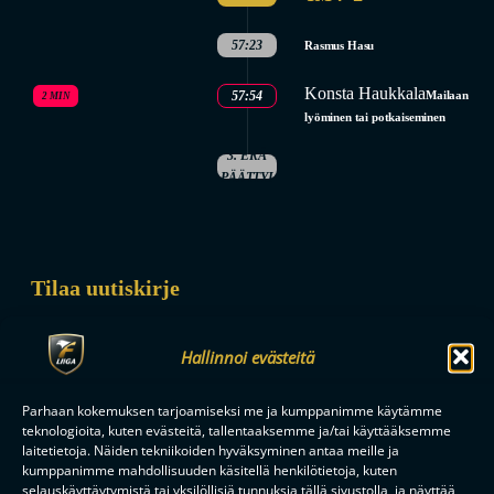
57:23
Rasmus Hasu
Konsta Haukkala
57:54
Mailaan
2 MIN
lyöminen tai potkaiseminen
3. ERÄ
PÄÄTTYI
Tilaa uutiskirje
Saat kirjeen noin kerran kuukaudessa F-liigakauden alusta
ratkaisuhetkiin asti.
Hallinnoi evästeitä
Parhaan kokemuksen tarjoamiseksi me ja kumppanimme käytämme
teknologioita, kuten evästeitä, tallentaaksemme ja/tai käyttääksemme
laitetietoja. Näiden tekniikoiden hyväksyminen antaa meille ja
kumppanimme mahdollisuuden käsitellä henkilötietoja, kuten
selauskäyttäytymistä tai yksilöllisiä tunnuksia tällä sivustolla, ja näyttää