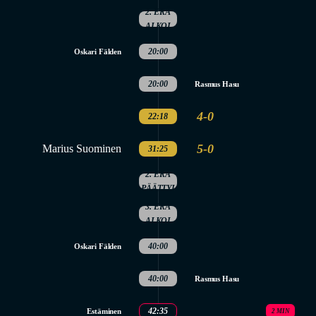
2. ERÄ
ALKOI
20:00
Oskari Fälden
20:00
Rasmus Hasu
4-0
22:18
5-0
Marius Suominen
31:25
2. ERÄ
PÄÄTTYI
3. ERÄ
ALKOI
40:00
Oskari Fälden
40:00
Rasmus Hasu
42:35
Estäminen
2 MIN