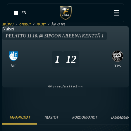
EN
ETUSIVU
OTTELUT
NAISET
ÅIF VS TPS
Naiset
PELATTU 11.10. @ SIPOON AREENA KENTTÄ 1
1
12
ÅIF
TPS
YLEISÖMÄÄRÄ 129
TAPAHTUMAT
TILASTOT
KOKOONPANOT
LAUKAISUKA