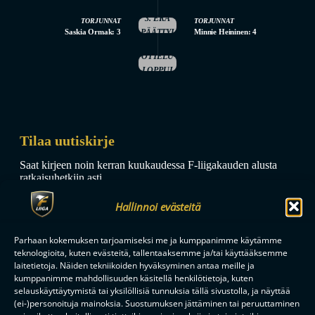
3. ERÄ
TORJUNNAT
TORJUNNAT
Saskia Ormak: 3
PÄÄTTYI
Minnie Heininen: 4
OTTELU
LOPPUI
Tilaa uutiskirje
Saat kirjeen noin kerran kuukaudessa F-liigakauden alusta
ratkaisuhetkiin asti.
Hallinnoi evästeitä
Parhaan kokemuksen tarjoamiseksi me ja kumppanimme käytämme
teknologioita, kuten evästeitä, tallentaaksemme ja/tai käyttääksemme
laitetietoja. Näiden tekniikoiden hyväksyminen antaa meille ja
kumppanimme mahdollisuuden käsitellä henkilötietoja, kuten
TILAA
selauskäyttäytymistä tai yksilöllisiä tunnuksia tällä sivustolla, ja näyttää
(ei-)personoituja mainoksia. Suostumuksen jättäminen tai peruuttaminen