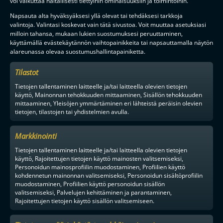
voi vaikuttaa haitallisesti tiettyihin ominaisuuksiin ja toimintoihin.
F-LIIGAN
KUMPPANIT
Napsauta alta hyväksyäksesi yllä olevat tai tehdäksesi tarkkoja
valintoja. Valintasi koskevat vain tätä sivustoa. Voit muuttaa asetuksiasi
milloin tahansa, mukaan lukien suostumuksesi peruuttaminen,
käyttämällä evästekäytännön vaihtopainikkeita tai napsauttamalla näytön
alareunassa olevaa suostumushallintapainiketta.
Tilastot
Tietojen tallentaminen laitteelle ja/tai laitteella olevien tietojen
käyttö, Mainonnan tehokkuuden mittaaminen, Sisällön tehokkuuden
mittaaminen, Yleisöjen ymmärtäminen eri lähteistä peräisin olevien
tietojen, tilastojen tai yhdistelmien avulla.
Markkinointi
Tietojen tallentaminen laitteelle ja/tai laitteella olevien tietojen
käyttö, Rajoitettujen tietojen käyttö mainosten valitsemiseksi,
Personoidun mainosprofiilin muodostaminen, Profiilien käyttö
kohdennetun mainonnan valitsemiseksi, Personoidun sisältöprofiilin
muodostaminen, Profiilien käyttö personoidun sisällön
valitsemiseksi, Palvelujen kehittäminen ja parantaminen,
Rajoitettujen tietojen käyttö sisällön valitsemiseen.