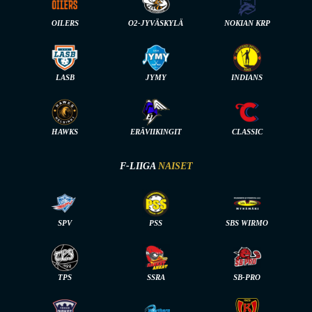
OILERS
O2-JYVÄSKYLÄ
NOKIAN KRP
LASB
JYMY
INDIANS
HAWKS
ERÄVIIKINGIT
CLASSIC
F-LIIGA
NAISET
SPV
PSS
SBS WIRMO
TPS
SSRA
SB-PRO