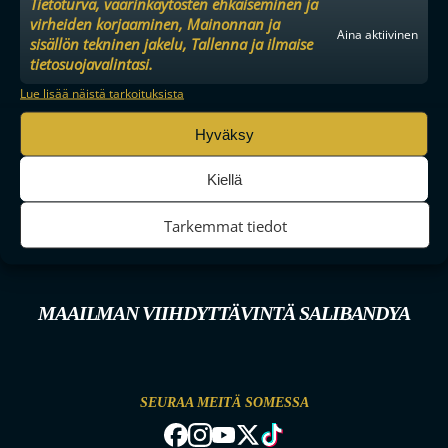
Tietoturva, väärinkäytösten ehkäiseminen ja
virheiden korjaaminen, Mainonnan ja
Aina aktiivinen
sisällön tekninen jakelu, Tallenna ja ilmaise
tietosuojavalintasi.
Lue lisää näistä tarkoituksista
Hyväksy
Kiellä
Tarkemmat tiedot
MAAILMAN VIIHDYTTÄVINTÄ SALIBANDYA
SEURAA MEITÄ SOMESSA