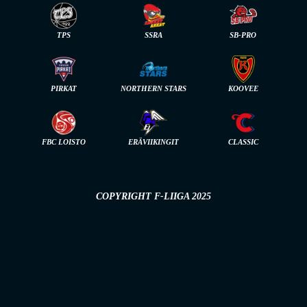
TPS
SSRA
SB-PRO
PIRKAT
NORTHERN STARS
KOOVEE
FBC LOISTO
ERÄVIIKINGIT
CLASSIC
COPYRIGHT F-LIIGA 2025