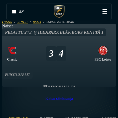
EN
ETUSIVU
OTTELUT
NAISET
CLASSIC VS FBC LOISTO
Naiset
PELATTU 24.3. @ IDEAPARK BLÄK BOKS KENTTÄ 1
3
4
Classic
FBC Loisto
PUDOTUSPELIT
YLEISÖMÄÄRÄ 136
Katso ottelusarja