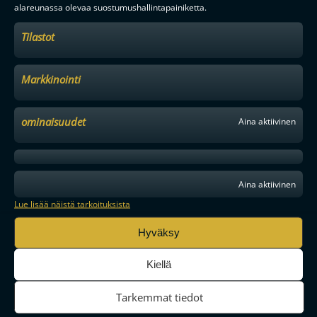
alareunassa olevaa suostumushallintapainiketta.
Tilastot
Markkinointi
ominaisuudet
Aina aktiivinen
Aina aktiivinen
Lue lisää näistä tarkoituksista
Hyväksy
Kiellä
MAAILMAN VIIHDYTTÄVINTÄ SALIBANDYA
Tarkemmat tiedot