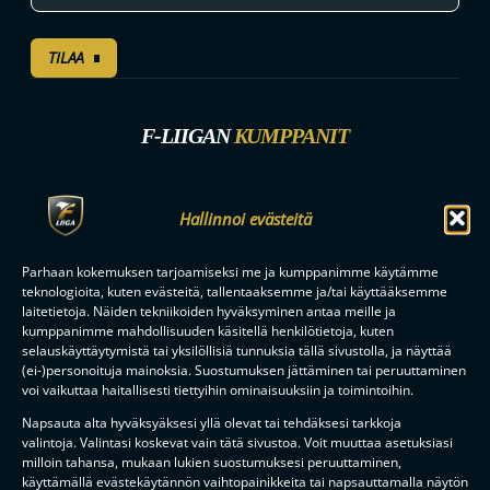
TILAA
F-LIIGAN
KUMPPANIT
Hallinnoi evästeitä
Parhaan kokemuksen tarjoamiseksi me ja kumppanimme käytämme
teknologioita, kuten evästeitä, tallentaaksemme ja/tai käyttääksemme
laitetietoja. Näiden tekniikoiden hyväksyminen antaa meille ja
kumppanimme mahdollisuuden käsitellä henkilötietoja, kuten
selauskäyttäytymistä tai yksilöllisiä tunnuksia tällä sivustolla, ja näyttää
(ei-)personoituja mainoksia. Suostumuksen jättäminen tai peruuttaminen
voi vaikuttaa haitallisesti tiettyihin ominaisuuksiin ja toimintoihin.
Napsauta alta hyväksyäksesi yllä olevat tai tehdäksesi tarkkoja
valintoja. Valintasi koskevat vain tätä sivustoa. Voit muuttaa asetuksiasi
milloin tahansa, mukaan lukien suostumuksesi peruuttaminen,
käyttämällä evästekäytännön vaihtopainikkeita tai napsauttamalla näytön