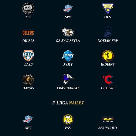
TPS
SPV
OLS
OILERS
O2-JYVÄSKYLÄ
NOKIAN KRP
LASB
JYMY
INDIANS
HAWKS
ERÄVIIKINGIT
CLASSIC
F-LIIGA
NAISET
SPV
PSS
SBS WIRMO