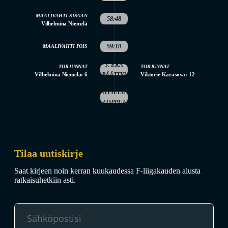
MAALIVAHTI SISAAN
58:48
Vilhelmina Niemelä
59:10
MAALIVAHTI POIS
3. ERÄ
TORJUNNAT
TORJUNNAT
Vilhelmina Niemelä: 6
PÄÄTTYI
Viktorie Karasova: 12
OTTELU
LOPPUI
Tilaa uutiskirje
Saat kirjeen noin kerran kuukaudessa F-liigakauden alusta
ratkaisuhetkiin asti.