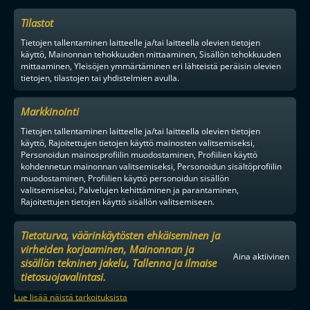
Tilastot
Tietojen tallentaminen laitteelle ja/tai laitteella olevien tietojen
käyttö, Mainonnan tehokkuuden mittaaminen, Sisällön tehokkuuden
mittaaminen, Yleisöjen ymmärtäminen eri lähteistä peräisin olevien
tietojen, tilastojen tai yhdistelmien avulla.
Markkinointi
Tietojen tallentaminen laitteelle ja/tai laitteella olevien tietojen
käyttö, Rajoitettujen tietojen käyttö mainosten valitsemiseksi,
Personoidun mainosprofiilin muodostaminen, Profiilien käyttö
kohdennetun mainonnan valitsemiseksi, Personoidun sisältöprofiilin
muodostaminen, Profiilien käyttö personoidun sisällön
valitsemiseksi, Palvelujen kehittäminen ja parantaminen,
Rajoitettujen tietojen käyttö sisällön valitsemiseen.
Tietoturva, väärinkäytösten ehkäiseminen ja
virheiden korjaaminen, Mainonnan ja
Aina aktiivinen
sisällön tekninen jakelu, Tallenna ja ilmaise
tietosuojavalintasi.
Lue lisää näistä tarkoituksista