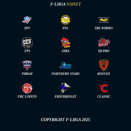
F-LIIGA
NAISET
SPV
PSS
SBS WIRMO
TPS
SSRA
SB-PRO
PIRKAT
NORTHERN STARS
KOOVEE
FBC LOISTO
ERÄVIIKINGIT
CLASSIC
COPYRIGHT F-LIIGA 2025