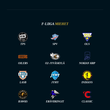
F-LIIGA
MIEHET
TPS
SPV
OLS
OILERS
O2-JYVÄSKYLÄ
NOKIAN KRP
LASB
JYMY
INDIANS
HAWKS
ERÄVIIKINGIT
CLASSIC