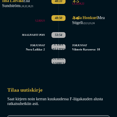
Iina Latvala
Ella
4-5
48:33
1,4,12,18,22
Sundström
5,10,12,18,21
Aada Honkuri
4-6
Mea
48:50
1,2,6,9,11
Stigell
5,9,11,15,16
53:54
MAALIVAHTI POIS
3. ERÄ
TORJUNNAT
TORJUNNAT
Nora Laikka: 2
PÄÄTTYI
Viktorie Karasova: 18
OTTELU
LOPPUI
Tilaa uutiskirje
Saat kirjeen noin kerran kuukaudessa F-liigakauden alusta
ratkaisuhetkiin asti.