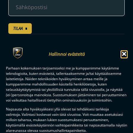
TILAA
F-LIIGAN
KUMPPANIT
Hallinnoi evästeitä
Parhaan kokemuksen tarjoamiseksi me ja kumppanimme käytämme
teknologioita, kuten evästeitä, tallentaaksemme ja/tai käyttääksemme
laitetietoja. Näiden tekniikoiden hyväksyminen antaa meille ja
kumppanimme mahdollisuuden käsitellä henkilötietoja, kuten
selauskäyttäytymistä tai yksilöllisiä tunnuksia tällä sivustolla, ja näyttää
(ei-)personoituja mainoksia. Suostumuksen jättäminen tai peruuttaminen
voi vaikuttaa haitallisesti tiettyihin ominaisuuksiin ja toimintoihin.
Napsauta alta hyväksyäksesi yllä olevat tai tehdäksesi tarkkoja
valintoja. Valintasi koskevat vain tätä sivustoa. Voit muuttaa asetuksiasi
milloin tahansa, mukaan lukien suostumuksesi peruuttaminen,
käyttämällä evästekäytännön vaihtopainikkeita tai napsauttamalla näytön
alareunassa olevaa suostumushallintapainiketta.