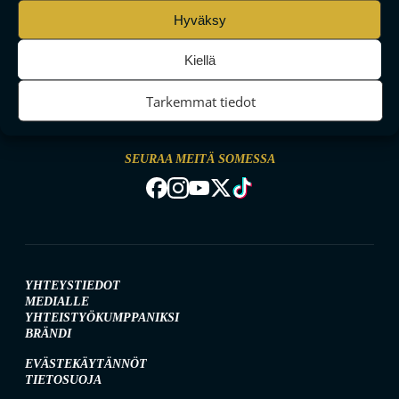
Hyväksy
Kiellä
MAAILMAN VIIHDYTTÄVINTÄ SALIBANDYA
Tarkemmat tiedot
SEURAA MEITÄ SOMESSA
YHTEYSTIEDOT
MEDIALLE
YHTEISTYÖKUMPPANIKSI
BRÄNDI
EVÄSTEKÄYTÄNNÖT
TIETOSUOJA