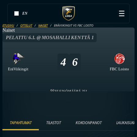
EN
ETUSIVU
OTTELUT
NAISET
ERÄVIIKINGIT VS FBC LOISTO
Naiset
PELATTU 6.1. @ MOSAHALLI KENTTÄ 1
4
6
EräViikingit
FBC Loisto
YLEISÖMÄÄRÄ 251
TAPAHTUMAT
TILASTOT
KOKOONPANOT
LAUKAISUKA