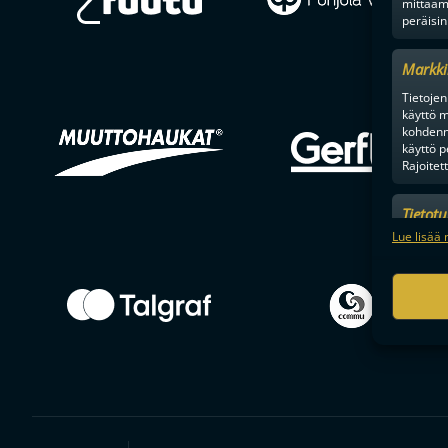
mittaam
peräisin
Markki
Tietojen 
käyttö m
kohdenne
käyttö p
Rajoitet
Tietot
Mainonn
Lue lisää 
tietosu