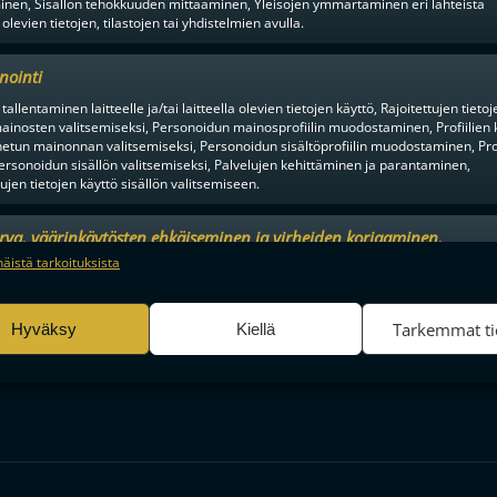
inen, Sisällön tehokkuuden mittaaminen, Yleisöjen ymmärtäminen eri lähteistä
 olevien tietojen, tilastojen tai yhdistelmien avulla.
nointi
tallentaminen laitteelle ja/tai laitteella olevien tietojen käyttö, Rajoitettujen tietoj
ainosten valitsemiseksi, Personoidun mainosprofiilin muodostaminen, Profiilien 
tun mainonnan valitsemiseksi, Personoidun sisältöprofiilin muodostaminen, Prof
ersonoidun sisällön valitsemiseksi, Palvelujen kehittäminen ja parantaminen,
tujen tietojen käyttö sisällön valitsemiseen.
urva, väärinkäytösten ehkäiseminen ja virheiden korjaaminen,
an ja sisällön tekninen jakelu, Tallenna ja ilmaise
Aina a
näistä tarkoituksista
ojavalintasi.
Tarkemmat ti
Hyväksy
Kiellä