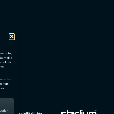
ästeitä,
aa meille
ilöllisiä
tai
 vain tätä
minen,
vaa
kkuuden