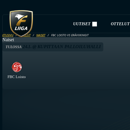
UUTISET
OTTELUT
ETUSIVU
OTTELUT
NAISET
FBC LOISTO VS ERÄVIIKINGIT
Naiset
24.1. @ KUPITTAAN PALLOILUHALLI
TULOSSA
FBC Loisto