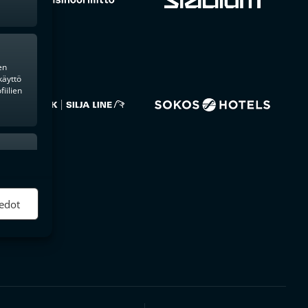
en
käyttö
iilien
ktiivinen
edot