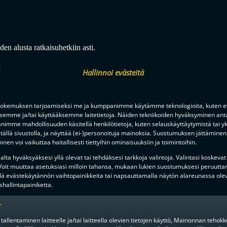
en alusta ratkaisuhetkiin asti.
Hallinnoi evästeitä
okemuksen tarjoamiseksi me ja kumppanimme käytämme teknologioita, kuten ev
ksemme ja/tai käyttääksemme laitetietoja. Näiden tekniikoiden hyväksyminen ant
imme mahdollisuuden käsitellä henkilötietoja, kuten selauskäyttäytymistä tai yks
tällä sivustolla, ja näyttää (ei-)personoituja mainoksia. Suostumuksen jättäminen 
nen voi vaikuttaa haitallisesti tiettyihin ominaisuuksiin ja toimintoihin.
lta hyväksyäksesi yllä olevat tai tehdäksesi tarkkoja valintoja. Valintasi koskevat
 Voit muuttaa asetuksiasi milloin tahansa, mukaan lukien suostumuksesi peruutta
F-LIIGAN
KUMPPANIT
lä evästekäytännön vaihtopainikkeita tai napsauttamalla näytön alareunassa ole
hallintapainiketta.
t
 tallentaminen laitteelle ja/tai laitteella olevien tietojen käyttö, Mainonnan teho