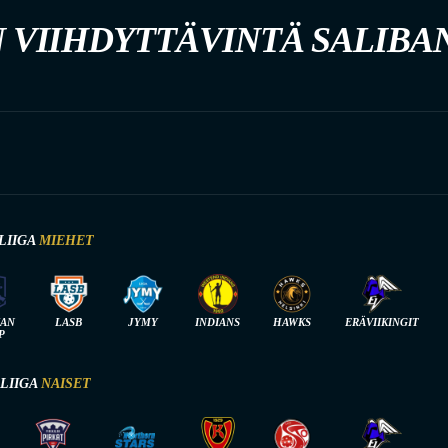
 VIIHDYTTÄVINTÄ SALIBA
LIIGA
MIEHET
IAN
LASB
JYMY
INDIANS
HAWKS
ERÄVIIKINGIT
P
-LIIGA
NAISET