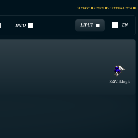
FANTASY
RUUTU
VERKKOKAUPPA
LIPUT
EN
INFO
EräViikingit