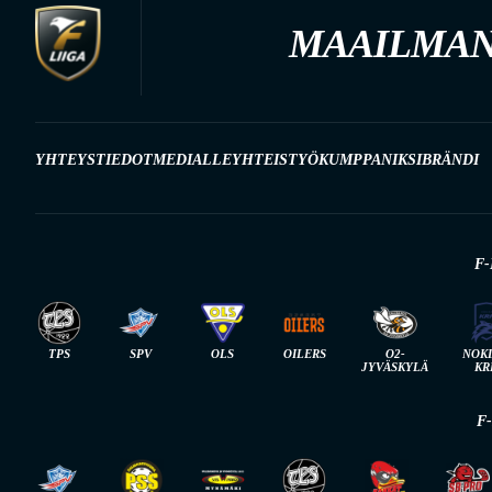
MAAILMAN
YHTEYSTIEDOT
MEDIALLE
YHTEISTYÖKUMPPANIKSI
BRÄNDI
F-
TPS
SPV
OLS
OILERS
O2-
NOK
JYVÄSKYLÄ
KR
F