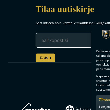
Tilaa uutiskirje
Saat kirjeen noin kerran kuukaudessa F-liigakaud
Parhaan k
tallentaa
TILAA
ja kumppan
tunnuksia 
peruuttami
Napsauta a
sivustoa.
käyttämäl
suostumus
Tilasto
Tietojen