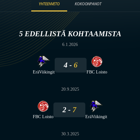
YHTEENVETO
KOKOONPANOT
5 EDELLISTÄ KOHTAAMISTA
6.1.2026
4
6
EräViikingit
FBC Loisto
20.9.2025
2
7
FBC Loisto
EräViikingit
30.3.2025