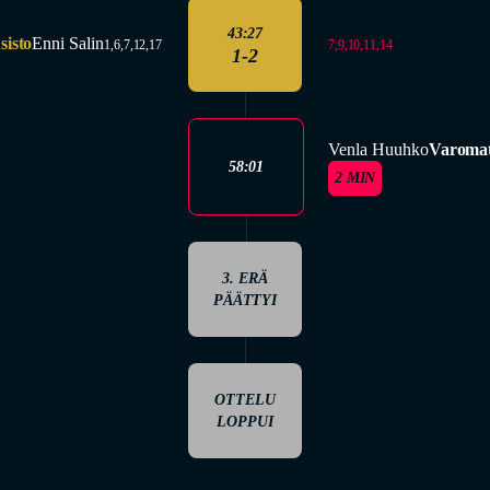
43:27
isto
Enni Salin
7,9,10,11,14
1,6,7,12,17
1-2
Venla Huuhko
Varomat
58:01
2 MIN
3. ERÄ
PÄÄTTYI
OTTELU
LOPPUI