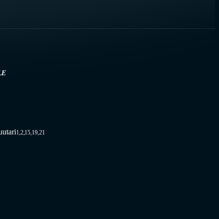
LE
uutari
1,2,15,19,21