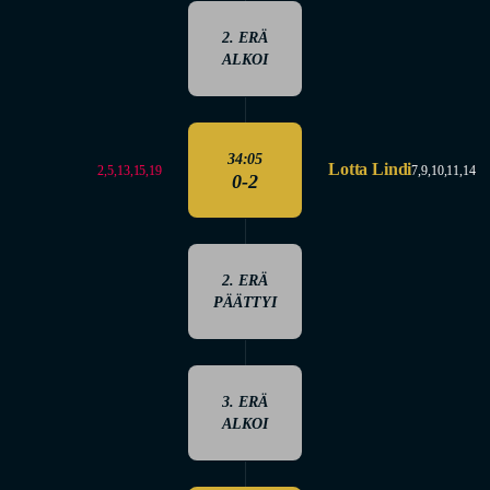
2. ERÄ
ALKOI
34:05
Lotta Lindi
2,5,13,15,19
7,9,10,11,14
0-2
2. ERÄ
PÄÄTTYI
3. ERÄ
ALKOI