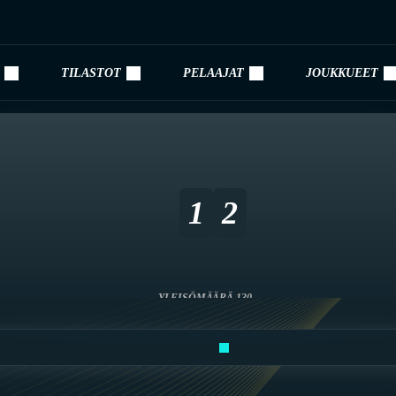
TILASTOT
PELAAJAT
JOUKKUEET
1
2
YLEISÖMÄÄRÄ 130