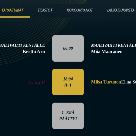
TAPAHTUMAT
TILASTOT
KOKOONPANOT
LAUKAISUKARTTA
AALIVAHTI KENTÄLLE
MAALIVAHTI KENTÄL
00:00
Kerttu Aro
Miia Maaranen
18:04
Miisa Turunen
Elina S
1,6,7,12,17
0-1
1. ERÄ
PÄÄTTYI