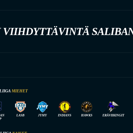
 VIIHDYTTÄVINTÄ SALIBA
LIIGA
MIEHET
IAN
LASB
JYMY
INDIANS
HAWKS
ERÄVIIKINGIT
P