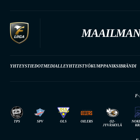
MAAILMAN
YHTEYSTIEDOT
MEDIALLE
YHTEISTYÖKUMPPANIKSI
BRÄNDI
F-
TPS
SPV
OLS
OILERS
O2-
NOK
JYVÄSKYLÄ
KR