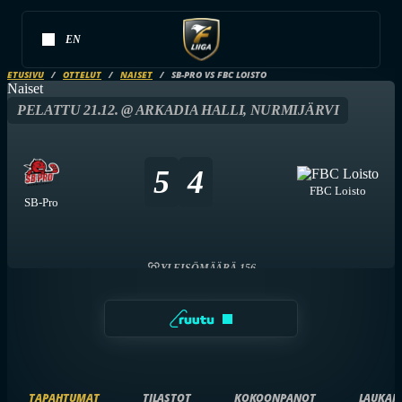
EN
ETUSIVU
OTTELUT
NAISET
SB-PRO VS FBC LOISTO
Naiset
PELATTU 21.12. @ ARKADIA HALLI, NURMIJÄRVI
5
4
FBC Loisto
SB-Pro
YLEISÖMÄÄRÄ 156
TAPAHTUMAT
TILASTOT
KOKOONPANOT
LAUKAI