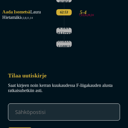
ALKOI
Aada Isometsä
Laura
5-4
62:53
7,13,15,20,24
Hietamäki
0,3,8,11,14
4. ERÄ
PÄÄTTYI
OTTELU
LOPPUI
Tilaa uutiskirje
Saat kirjeen noin kerran kuukaudessa F-liigakauden alusta
ratkaisuhetkiin asti.