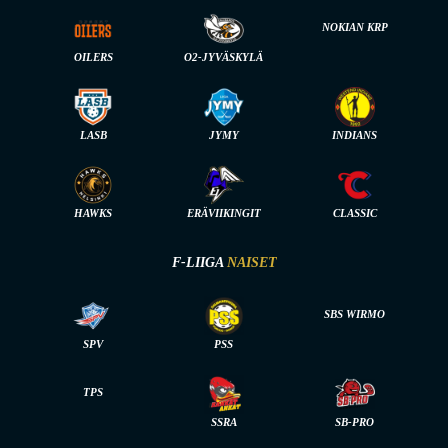
NOKIAN KRP
OILERS
O2-JYVÄSKYLÄ
LASB
JYMY
INDIANS
HAWKS
ERÄVIIKINGIT
CLASSIC
F-LIIGA
NAISET
SBS WIRMO
SPV
PSS
TPS
SSRA
SB-PRO