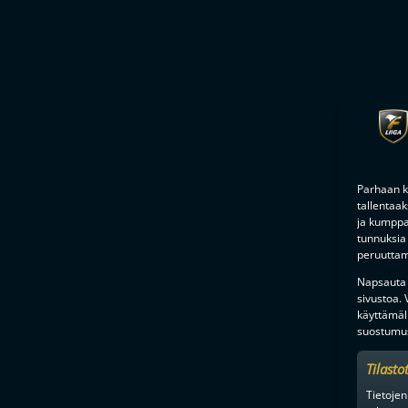
Parhaan k
tallentaa
ja kumppan
tunnuksia 
peruuttami
Napsauta a
sivustoa.
käyttämäl
suostumus
Tilasto
Tietojen