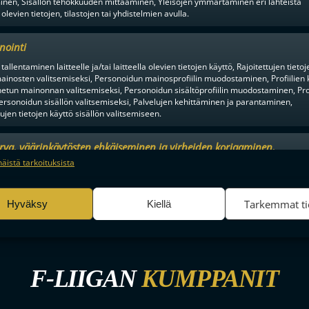
inen, Sisällön tehokkuuden mittaaminen, Yleisöjen ymmärtäminen eri lähteistä
 olevien tietojen, tilastojen tai yhdistelmien avulla.
nointi
tallentaminen laitteelle ja/tai laitteella olevien tietojen käyttö, Rajoitettujen tietoj
ainosten valitsemiseksi, Personoidun mainosprofiilin muodostaminen, Profiilien 
tun mainonnan valitsemiseksi, Personoidun sisältöprofiilin muodostaminen, Prof
ersonoidun sisällön valitsemiseksi, Palvelujen kehittäminen ja parantaminen,
en alusta ratkaisuhetkiin asti.
tujen tietojen käyttö sisällön valitsemiseen.
urva, väärinkäytösten ehkäiseminen ja virheiden korjaaminen,
an ja sisällön tekninen jakelu, Tallenna ja ilmaise
Aina a
näistä tarkoituksista
ojavalintasi.
Tarkemmat ti
Hyväksy
Kiellä
F-LIIGAN
KUMPPANIT