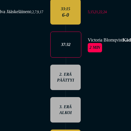
33:15
lva Jääskeläinen
5,15,21,22,24
0,2,7,9,17
6-0
Victoria Blomqvist
Käde
37:32
2 MIN
2. ERÄ
PÄÄTTYI
3. ERÄ
ALKOI