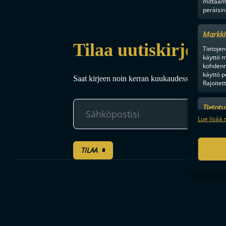
mittaam
peräisin
Markki
Tilaa uutiskirje
Tietojen 
käyttö m
kohdenne
käyttö p
Saat kirjeen noin kerran kuukaudessa F-liigakaud
Rajoitet
Tietot
Mainonn
Lue lisää 
tietosu
TILAA