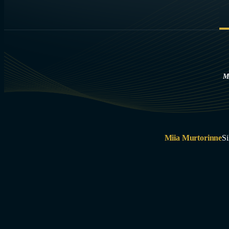
M
Miia Murtorinne
Si