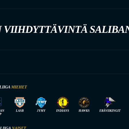
 VIIHDYTTÄVINTÄ SALIBA
LIIGA
MIEHET
IAN
LASB
JYMY
INDIANS
HAWKS
ERÄVIIKINGIT
P
-LIIGA
NAISET