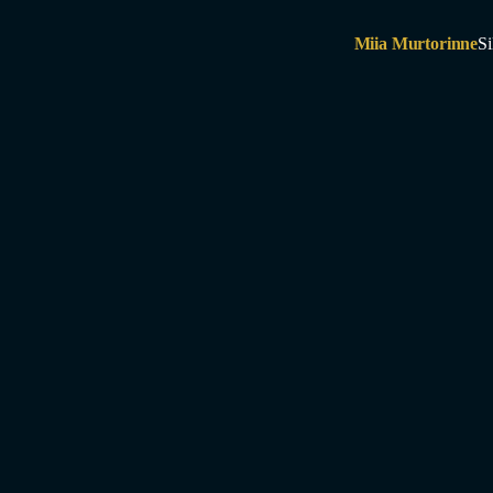
Miia Murtorinne
Si