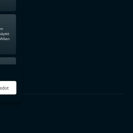
en
käyttö
iilien
ktiivinen
edot