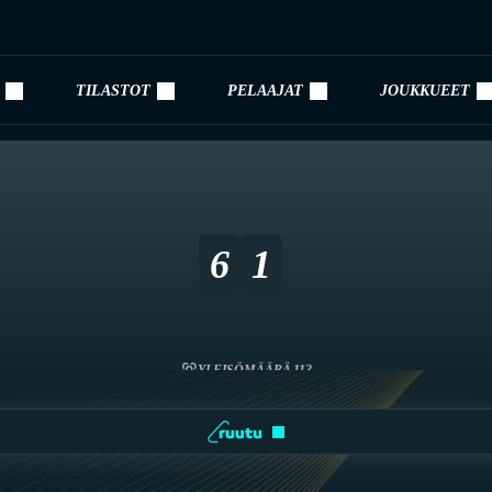
TILASTOT
PELAAJAT
JOUKKUEET
6
1
YLEISÖMÄÄRÄ 113