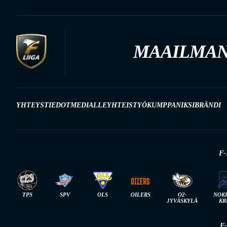
MAAILMAN
YHTEYSTIEDOT
MEDIALLE
YHTEISTYÖKUMPPANIKSI
BRÄNDI
F-
TPS
SPV
OLS
OILERS
O2-
NOK
JYVÄSKYLÄ
KR
F