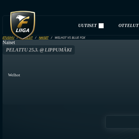
UUTISET
OTTELUT
ETUSIVU
OTTELUT
NAISET
WELHOT VS BLUE FOX
Naiset
PELATTU 25.3. @ LIPPUMÄKI
Welhot