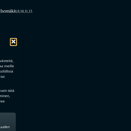
 Isomäki
6,9,10,11,15
ästeitä,
aa meille
ilöllisiä
tai
 vain tätä
minen,
vaa
kkuuden