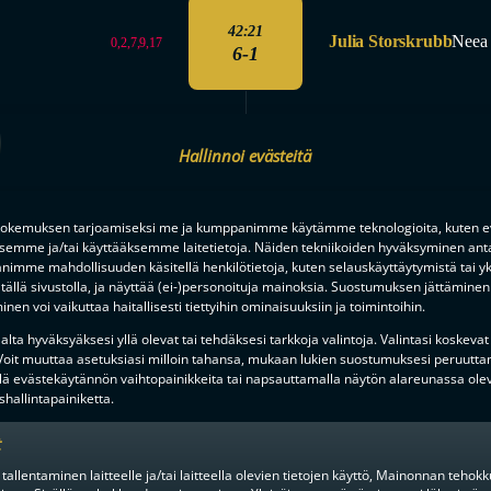
42:21
Julia Storskrubb
Neea
0,2,7,9,17
6-1
Hallinnoi evästeitä
57:19
MAALIVAHTI POIS
okemuksen tarjoamiseksi me ja kumppanimme käytämme teknologioita, kuten ev
ksemme ja/tai käyttääksemme laitetietoja. Näiden tekniikoiden hyväksyminen ant
imme mahdollisuuden käsitellä henkilötietoja, kuten selauskäyttäytymistä tai yks
3. ERÄ
tällä sivustolla, ja näyttää (ei-)personoituja mainoksia. Suostumuksen jättäminen 
PÄÄTTYI
nen voi vaikuttaa haitallisesti tiettyihin ominaisuuksiin ja toimintoihin.
lta hyväksyäksesi yllä olevat tai tehdäksesi tarkkoja valintoja. Valintasi koskevat
 Voit muuttaa asetuksiasi milloin tahansa, mukaan lukien suostumuksesi peruutta
lä evästekäytännön vaihtopainikkeita tai napsauttamalla näytön alareunassa ole
OTTELU
hallintapainiketta.
LOPPUI
t
 tallentaminen laitteelle ja/tai laitteella olevien tietojen käyttö, Mainonnan teho