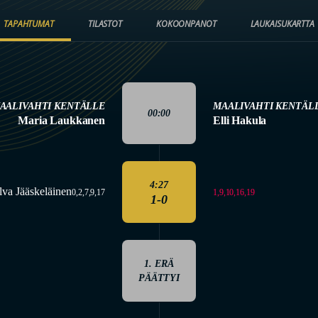
TAPAHTUMAT
TILASTOT
KOKOONPANOT
LAUKAISUKARTTA
AALIVAHTI KENTÄLLE
MAALIVAHTI KENTÄL
00:00
Maria Laukkanen
Elli Hakula
4:27
lva Jääskeläinen
1,9,10,16,19
0,2,7,9,17
1-0
1. ERÄ
PÄÄTTYI