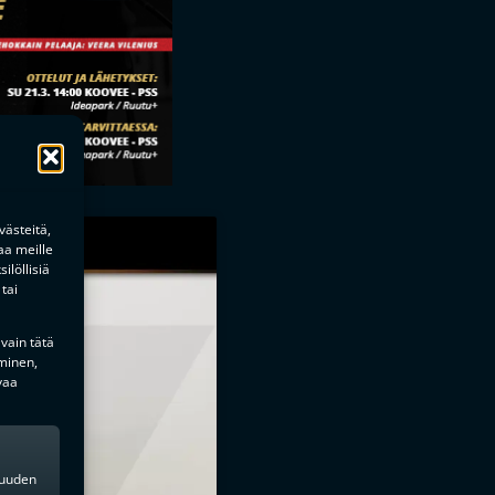
ästeitä,
aa meille
ilöllisiä
tai
 vain tätä
minen,
vaa
kkuuden