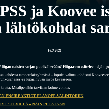
 PSS ja Koovee i
ä lähtökohdat sa
18.3.2021
-liigan naisten sarjan puolivälierään? Fliiga.com esittelee neljän p
essa kahdesta tamperelaisryhmästä – lopulta valinta kohdistui Kooveese
o runkosarjassa -se lupaa hyvää myös kevääseen.
autta. Mitalipeleihin tarvitaan kolme voittoa.
N ENSIREAKTIOT PLAYOFF-VALINTOIHIN
RIT SELVILLÄ – NÄIN PELATAAN