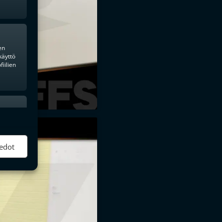
en
käyttö
iilien
ktiivinen
edot