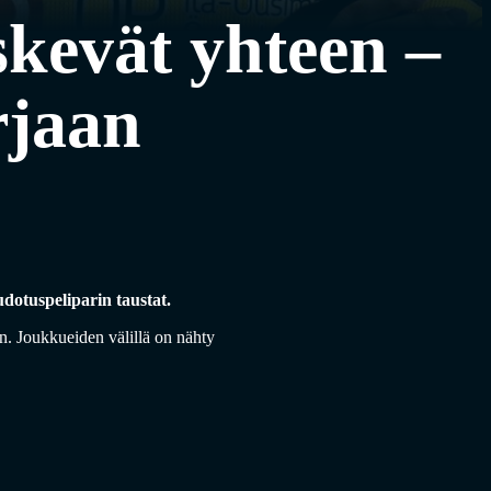
skevät yhteen –
rjaan
udotuspeliparin taustat.
en. Joukkueiden välillä on nähty