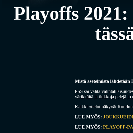
Playoffs 2021:
täss
Mistä asetelmista lähdetään F
PSS sai valita valintatilaisuud
värikkäitä ja tiukkoja pelejä j
Kaikki ottelut näkyvät Ruudun k
LUE MYÖS:
JOUKKUEIDE
LUE MYÖS:
PLAYOFF-PA