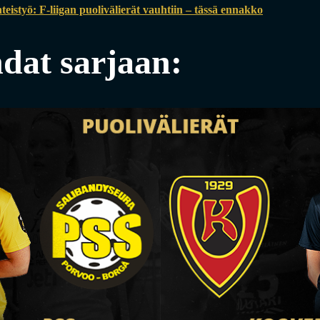
eistyö: F-liigan puolivälierät vauhtiin – tässä ennakko
dat sarjaan: