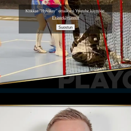
Klikkaa "Hyväksy" ottaaksesi Youtube käyttöön
Evästekäytännöt
Suostun