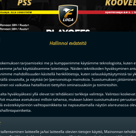
Hallinnoi evästeitä
okemuksen tarjoamiseksi me ja kumppanimme käytämme teknologioita, kuten ev
ksemme ja/tai käyttääksemme laitetietoja. Näiden tekniikoiden hyväksyminen ant
imme mahdollisuuden käsitellä henkilötietoja, kuten selauskäyttäytymistä tai yks
tällä sivustolla, ja näyttää (ei-)personoituja mainoksia. Suostumuksen jättäminen 
nen voi vaikuttaa haitallisesti tiettyihin ominaisuuksiin ja toimintoihin.
lta hyväksyäksesi yllä olevat tai tehdäksesi tarkkoja valintoja. Valintasi koskevat
 Voit muuttaa asetuksiasi milloin tahansa, mukaan lukien suostumuksesi peruutta
lä evästekäytännön vaihtopainikkeita tai napsauttamalla näytön alareunassa ole
hallintapainiketta.
t
Klikkaa "Hyväksy" ottaaksesi Youtube käyttöön
Evästekäytännöt
 tallentaminen laitteelle ja/tai laitteella olevien tietojen käyttö, Mainonnan teho