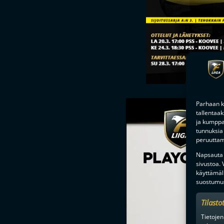
Parhaan k
tallentaa
ja kumppan
tunnuksia 
peruuttami
Napsauta a
sivustoa.
käyttämäl
suostumus
Tilasto
Tietojen