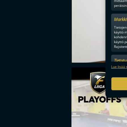
mittaam
peräisin
Markki
Tietojen 
käyttö m
kohdenne
käyttö p
Rajoitet
Tietot
Mainonn
Lue lisää 
tietosu