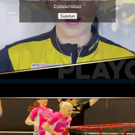
Evästekäytännöt
Suostun