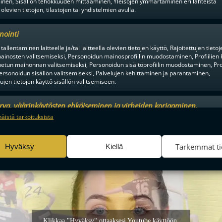
inen, Sisällön tehokkuuden mittaaminen, Yleisöjen ymmärtäminen eri lähteistä
Suostun
 olevien tietojen, tilastojen tai yhdistelmien avulla.
nointi
tallentaminen laitteelle ja/tai laitteella olevien tietojen käyttö, Rajoitettujen tietoj
ainosten valitsemiseksi, Personoidun mainosprofiilin muodostaminen, Profiilien 
tun mainonnan valitsemiseksi, Personoidun sisältöprofiilin muodostaminen, Prof
ersonoidun sisällön valitsemiseksi, Palvelujen kehittäminen ja parantaminen,
tujen tietojen käyttö sisällön valitsemiseen.
urva, väärinkäytösten ehkäiseminen ja virheiden korjaaminen,
an ja sisällön tekninen jakelu, Tallenna ja ilmaise
Aina a
näistä tarkoituksista
ojavalintasi.
Tarkemmat ti
Hyväksy
Kiellä
Klikkaa "Hyväksy" ottaaksesi Youtube käyttöön