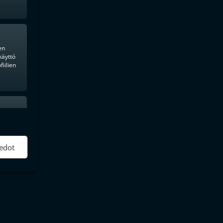
en
käyttö
iilien
ktiivinen
edot