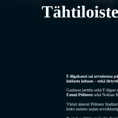
Tähtiloiste
F-liigakausi sai arvoisensa p
laidasta laitaan – sekä tietyst
Gaalassa jaettiin sekä F-liigan
Emmi Pölönen
sekä Nokian 
Yleisö äänesti Pölösen Stadium
koko naisten sarjan arvoikkam