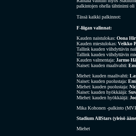
Rantala valittiin myös Stadiu
palkintojen ohella tähtinimi o
Tässä kaikki palkinnot:
F-liigan valinnat:
Kauden naistulokas:
Oona Hir
Kauden miestulokas:
Veikko 
Tallink kauden viihdyttävin nai
Tallink kauden viihdyttävin mi
Kauden valmentaja:
Jarmo Hä
Naiset: kauden maalivahti:
Emm
Miehet: kauden maalivahti:
Las
Naiset: kauden puolustaja:
Emi
Miehet: kauden puolustaja:
Ni
Naiset: kauden hyökkääjä:
Suv
Miehet: kauden hyökkääjä:
Joo
Mika Kohonen -palkinto (MV
Stadium AllStars
(yleisö ääne
Miehet