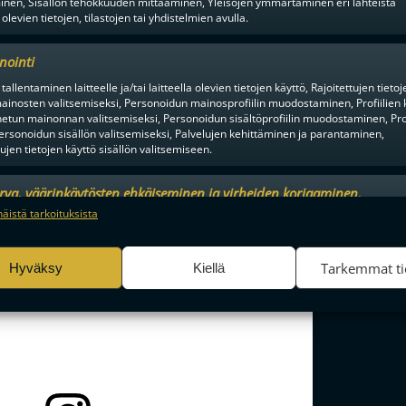
inen, Sisällön tehokkuuden mittaaminen, Yleisöjen ymmärtäminen eri lähteistä
:
Thomas Ellis & Janne Sjögren
(pelaajat äänesivät)
 olevien tietojen, tilastojen tai yhdistelmien avulla.
sarjojen ja pääsarjojen sijoitusten yhteenlasku)
nointi
 Show
(Jussi Piha, Nico Salo, Joona Rantala) (raati valitsi)
tallentaminen laitteelle ja/tai laitteella olevien tietojen käyttö, Rajoitettujen tietoj
 tyylikäs videopätkä juhlahumusta tästä:
ainosten valitsemiseksi, Personoidun mainosprofiilin muodostaminen, Profiilien 
tun mainonnan valitsemiseksi, Personoidun sisältöprofiilin muodostaminen, Prof
ersonoidun sisällön valitsemiseksi, Palvelujen kehittäminen ja parantaminen,
tujen tietojen käyttö sisällön valitsemiseen.
urva, väärinkäytösten ehkäiseminen ja virheiden korjaaminen,
an ja sisällön tekninen jakelu, Tallenna ja ilmaise
Aina a
näistä tarkoituksista
ojavalintasi.
Tarkemmat ti
Hyväksy
Kiellä