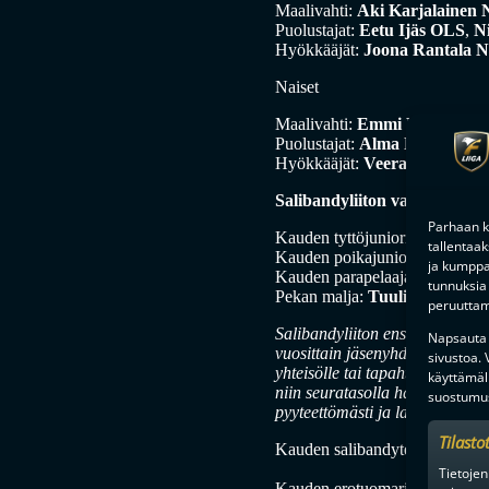
Maalivahti:
Aki Karjalainen
Puolustajat:
Eetu Ijäs OLS
,
N
Hyökkääjät:
Joona Rantala 
Naiset
Maalivahti:
Emmi Pölönen S
Puolustajat:
Alma Laitila Clas
Hyökkääjät:
Veera Kuosman
Salibandyliiton valinnat:
Parhaan k
Kauden tyttöjuniori:
Zara Gauf
tallentaa
Kauden poikajuniori:
Ilmo Lei
ja kumppan
Kauden parapelaaja:
Walter Ö
tunnuksia 
Pekan malja:
Tuulikki Kanga
peruuttami
Salibandyliiton ensimmäisen 
Napsauta a
vuosittain jäsenyhdistyksen, lii
sivustoa.
yhteisölle tai tapahtumalle. T
käyttämäl
niin seuratasolla hallituksessa
suostumus
pyyteettömästi ja laaja-alaisest
Tilasto
Kauden salibandyteko:
OLS S
Tietojen
Kauden erotuomaripari naiset: