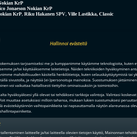
 Nokian KrP
ico Jonaeson Nokian KrP
Nokian KrP
,
Riku Hakanen SPV
,
Ville Lastikka, Classic
B-Pro
sic
,
Emilia Pietilä TPS
Hallinnoi evästeitä
en TPS
,
Josefiina Nissilä SSRA
,
Suvi Hämäläinen Classic
okemuksen tarjoamiseksi me ja kumppanimme käytämme teknologioita, kuten ev
fin-Kauste, Classic
(raati valitsi)
ksemme ja/tai käyttääksemme laitetietoja. Näiden tekniikoiden hyväksyminen ant
no, Classic
(raati valitsi)
imme mahdollisuuden käsitellä henkilötietoja, kuten selauskäyttäytymistä tai yks
stergård
(raati valitsi)
tällä sivustolla, ja näyttää (ei-)personoituja mainoksia. Suostumuksen jättäminen 
sluoma
(raati valitsi)
nen voi vaikuttaa haitallisesti tiettyihin ominaisuuksiin ja toimintoihin.
puheenjohtajan Pekka Mukkalan mukaan nimetty Pekan Malja on palkin
lta hyväksyäksesi yllä olevat tai tehdäksesi tarkkoja valintoja. Valintasi koskevat
ton, sen alueen tai salibandyn hyväksi tehdyn erittäin ansiokkaan työn vuo
 Voit muuttaa asetuksiasi milloin tahansa, mukaan lukien suostumuksesi peruutta
änä vuonna palkittava Tuulikki Kangasluoma on toiminut salibandyn pa
lä evästekäytännön vaihtopainikkeita tai napsauttamalla näytön alareunassa ole
 sekä liiton että liiton osakeyhtiön hallituksessa. Toiminnallaan hän on 
hallintapainiketta.
i.
t
alibandy ”Oulu-Hurmos”
(raati valitsi)
 tallentaminen laitteelle ja/tai laitteella olevien tietojen käyttö, Mainonnan teho
Toni Nerg & Anssi Saarinen
(pelaajat äänesivät)