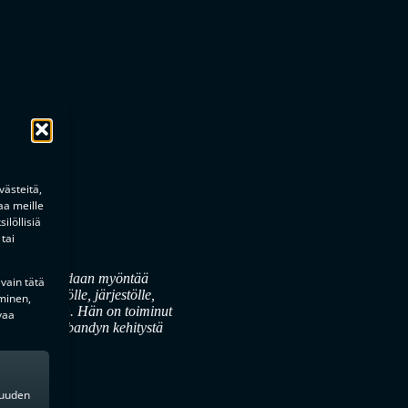
ästeitä,
aa meille
ilöllisiä
tai
to, joka voidaan myöntää
 vain tätä
ksi henkilölle, järjestölle,
minen,
rissa pitkään. Hän on toiminut
vaa
edistänyt salibandyn kehitystä
kkuuden