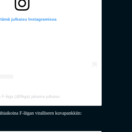
 tämä julkaisu Instagramissa
 F-liiga (@fliiga) jakama julkaisu
ähiaikoina F-liigan viralliseen kuvapankkiin: