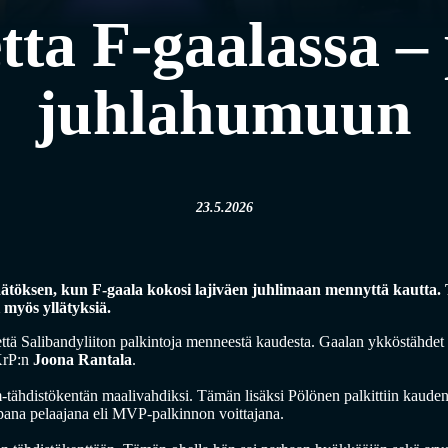
tta F-gaalassa –
juhlahumuun
23.5.2026
äätöksen, kun F-gaala kokosi lajiväen juhlimaan mennyttä kautta. Ta
i myös yllätyksiä.
 että Salibandyliiton palkintoja menneestä kaudesta. Gaalan ykköstähdet
KrP:n
Joona Rantala
.
-tähdistökentän maalivahdiksi. Tämän lisäksi Pölönen palkittiin kaude
pana pelaajana eli MVP-palkinnon voittajana.