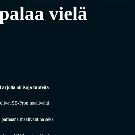
 palaa vielä
rjolla oli isoja tunteita
 olivat SB-Pron maalivahti
n parhaana maalivahtina sekä