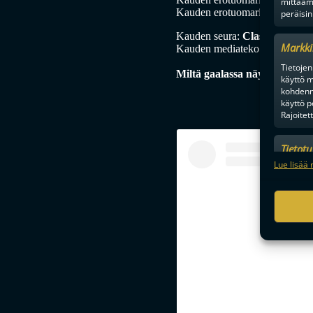
mittaam
Kauden erotuomaripari miehet
peräisin
Kauden seura:
Classic
(juniori
Markki
Kauden mediateko:
Sentterit
Tietojen 
Miltä gaalassa näytti? Katso
käyttö m
kohdenne
käyttö p
Rajoitet
Tietot
Mainonn
Lue lisää 
tietosu