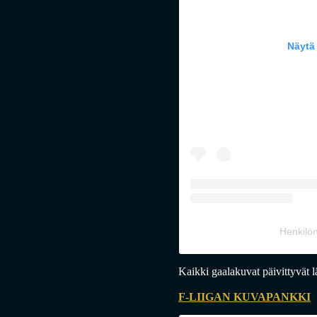
Näytä
Henkilön
Kaikki gaalakuvat päivittyvät l
F-LIIGAN KUVAPANKKI