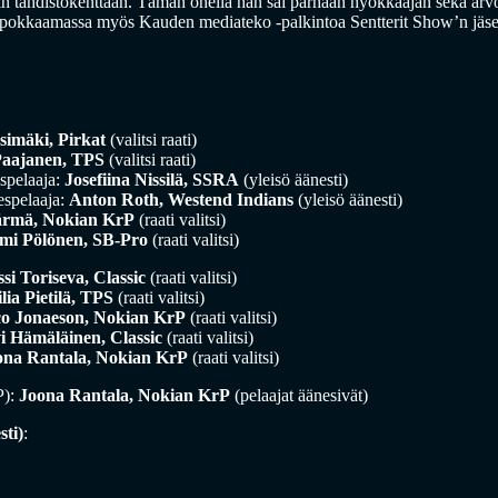
min tähdistökenttään. Tämän ohella hän sai parhaan hyökkääjän sekä ar
li pokkaamassa myös Kauden mediateko -palkintoa Sentterit Show’n jäs
simäki, Pirkat
(valitsi raati)
Paajanen, TPS
(valitsi raati)
spelaaja:
Josefiina Nissilä, SSRA
(yleisö äänesti)
espelaaja:
Anton Roth, Westend Indians
(yleisö äänesti)
rmä, Nokian KrP
(raati valitsi)
i Pölönen, SB-Pro
(raati valitsi)
si Toriseva, Classic
(raati valitsi)
lia Pietilä, TPS
(raati valitsi)
co Jonaeson, Nokian KrP
(raati valitsi)
i Hämäläinen, Classic
(raati valitsi)
na Rantala, Nokian KrP
(raati valitsi)
P):
Joona Rantala, Nokian KrP
(pelaajat äänesivät)
sti)
: